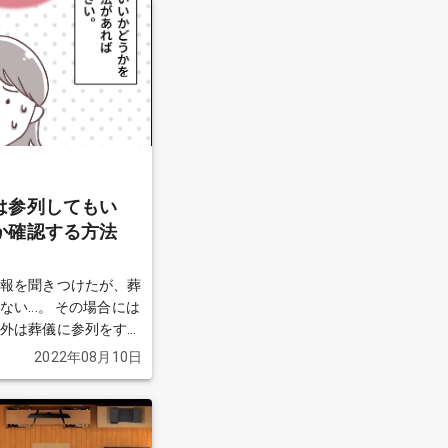
は参列してもい
か確認する方法
情報を聞きつけたが、葬
い...。 その場合には
以外は葬儀に参列をすべ
ん。 葬儀が家族葬か
2022年08月10日
いかどうか確認する方法
葬儀の知恵袋によせら
てみましょう。
続きを