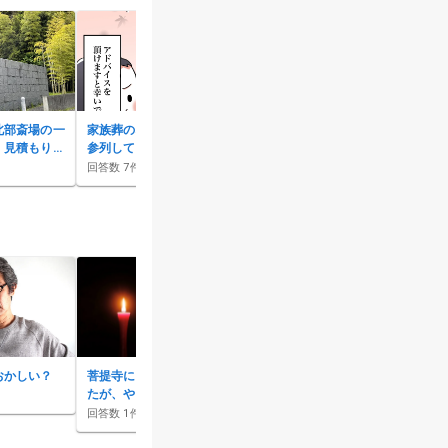
北部斎場の一
家族葬の場合、誘われないと
「家族葬」に知人は参列して
。見積もりは
参列してはいけないのか？
もいい？家族葬かどうか確認
もらえます
する方法は？
回答数
7
件
回答数
7
件
精進落としも
りたいです
おかしい？
菩提寺に一日葬を断られまし
【葬儀は不要？】通夜や告別
たが、やはり従うしかないの
式を行う意義とは
でしょうか？
回答数
1
件
回答数
8
件