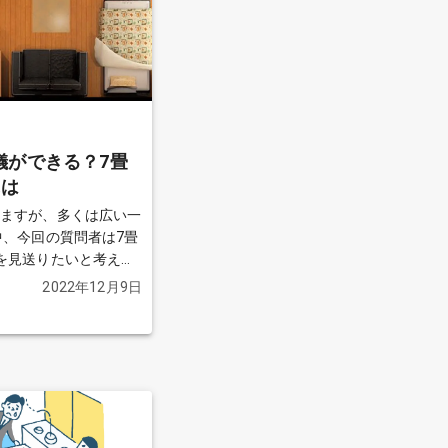
儀ができる？7畳
には
いますが、多くは広い一
中、今回の質問者は7畳
を見送りたいと考えて
ようなことが可能なの
2022年12月9日
-heart.com/seven-
.html）
続きを見る