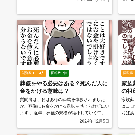
きを見る
の必要
閲覧数
1,364
人
回答数
7
件
閲覧数
葬儀をやる必要はある？死んだ人に
家族
金をかける意味は？
の祖
質問者は、おばあ様の葬式を体験されました
家族葬
が、葬儀にお金をかける意味を感じられずにい
はコロ
ます 。近年、葬儀の規模が縮小していく中、
おばあ
葬儀を行う意味を問いただしてみましょう。
質問を
2024年12月5日
続きを見る