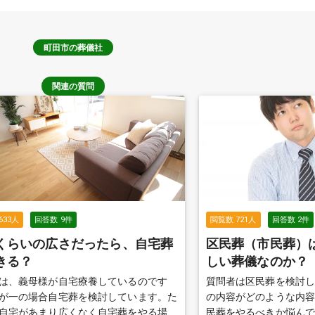
町田市
の葬儀社
関連の質問
633
人
回答数
9
件
閲覧数
721
人
回答数
2
件
くらいの広さだったら、自宅葬
区民葬（市民葬）
きる？
しい葬儀なのか？
は、義母様が自宅療養しているのです
質問者は区民葬を検討
が一の場合自宅葬を検討しています。た
の内容がどのような内
自宅があまり広くなく自宅葬をやる場合
民葬をやるべきか悩ん