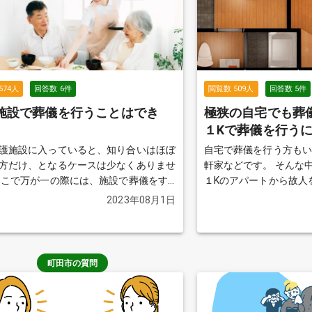
574
人
回答数
6
件
閲覧数
509
人
回答数
5
件
施設で葬儀を行うことはでき
極狭の自宅でも葬
１Kで葬儀を行う
護施設に入っていると、知り合いはほぼ
自宅で葬儀を行う方も
方だけ、となるケースは少なくありませ
軒家などです。 そんな
そこで万が一の際には、施設で葬儀をす
１Kのアパートから故人
いのでは？という発想になるもの決して
います。 さて実際その
2023年08月1日
ことではありませんね。 果たして介
でしょうか？ 画像引用元：インテリアハート
で葬儀を行うことはできるのでしょう
（https://www.interior
葬儀の知恵袋によせられた質問と回答か
color/sit-alone/idea18
みましょう。
続きを見る
町田市の質問