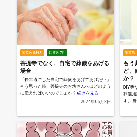
閲覧数
534
人
回答数
7
件
閲覧数
菩提寺でなく、自宅で葬儀をあげる
もう
場合
ど、
か？
「長年過ごした自宅で葬儀をあげてあげたい」
そう思った時、菩提寺のお坊さんへはどのよう
DIY
に伝えればいいのでしょか？
続きを見る
葬儀用
ず、自
2024年05月8日
実際に
きるの