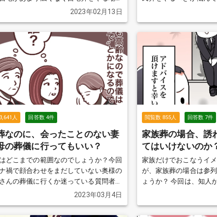
な広さを気にしています。
続きを見る
お願いします。
続きを
2023年02月13日
3,641
人
回答数
4
件
閲覧数
855
人
回答数
7
件
葬なのに、会ったことのない妻
家族葬の場合、誘
母の葬儀に行ってもいい？
てはいけないのか
はどこまでの範囲なのでしょうか？今回
家族だけでおこなうイ
ナ禍で顔合わせをまだしていない奥様の
が、家族葬の場合は参
さんの葬儀に行くか迷っている質問者の
ょうか？ 今回は、知人
ピックアップしています。
続きを見る
したいが、親族と面識
2023年03月4日
いる方のエピソードで