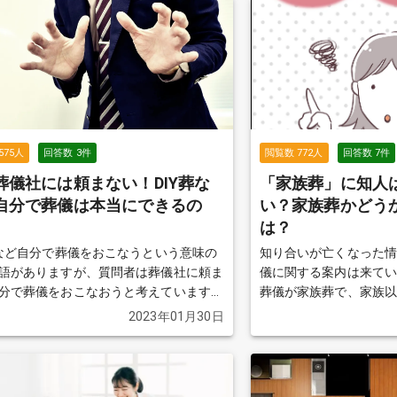
575
人
回答数
3
件
閲覧数
772
人
回答数
7
件
葬儀社には頼まない！DIY葬な
「家族葬」に知人
自分で葬儀は本当にできるの
い？家族葬かどう
は？
葬など自分で葬儀をおこなうという意味の
知り合いが亡くなった
語がありますが、質問者は葬儀社に頼ま
儀に関する案内は来ていな
分で葬儀をおこなおうと考えています。
葬儀が家族葬で、家族
葬儀社に頼まず、自分で身内の葬儀をで
きではないかもしれませ
2023年01月30日
でしょうか？
続きを見る
どうか、参列してもい
はあるのでしょうか？ 
れた質問と回答から見
見る