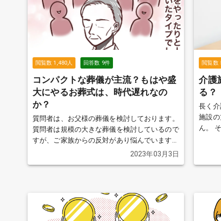
閲覧数
1,480
人
回答数
9
件
閲覧数
コンパクトな葬儀が主流？もはや盛
介護
大にやるお葬式は、時代遅れなの
る？
か？
長く介
施設の
質問者は、お父様の葬儀を検討しております。
ん。 
質問者は規模の大きな葬儀を検討しているので
ればい
すが、ご家族からの反対があり悩んでいます。
おかしな
最近では小さなお葬式などコンパクトな葬儀で
2023年03月3日
護施設
ある家族葬が主流ですが、参列者を多く呼び、
か？ 
盛大にやるお葬式は、時代遅れなのでしょう
ら見て
か？
続きを見る