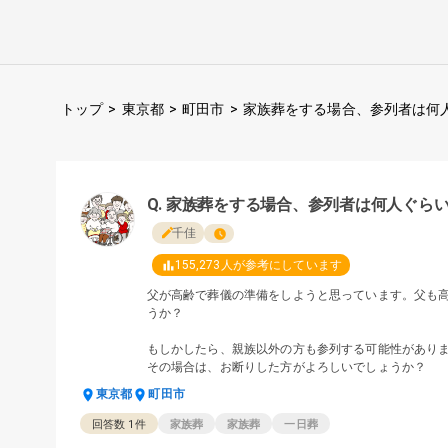
トップ
>
東京都
>
町田市
>
家族葬をする場合、参列者は何
家族葬をする場合、参列者は何人ぐら
千佳
155,273
人が参考にしています
父が高齢で葬儀の準備をしようと思っています。父も
うか？
もしかしたら、親族以外の方も参列する可能性があり
その場合は、お断りした方がよろしいでしょうか？
東京都
町田市
回答数
1
件
家族葬
家族葬
一日葬