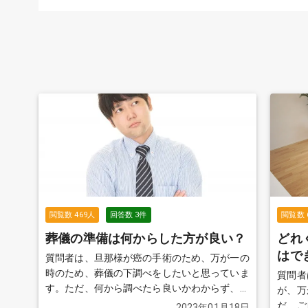
含めた総額が知りたいです
閲覧数
469
人
回答数
3
件
閲覧数
葬儀の準備は何からした方が良い？
どれ
はで
質問者は、旦那様が癌の手術のため、万が一の
時のため、葬儀の下調べをしたいと思っていま
質問者
す。ただ、何から調べたら良いかわからず、悩
が、万
んでいるためアドバイスをお願いします。
続
だ、ご
2023年01月18日