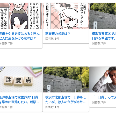
葬儀をやる必要はある？死ん
家族葬の相場は？
横浜市青葉区で
だ人に金をかける意味は？
日葬を希望です
回答数
6
件
メールで送って
回答数
7
件
回答数
2
件
か？香典返しや
含めた総額が知
松戸市斎場で家族葬の1日葬
横浜市北部斎場で一日葬をし
「一日葬」って
を早めに実施したい。総額や
たいが、故人の住所が市外の
回答数
2
件
予約状況、見積り取得の注意
場合でも利用できますか？
回答数
1
件
回答数
1
件
点を教えてください。