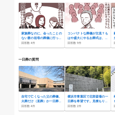
家族葬なのに、会ったことの
コンパクトな葬儀が主流？も
ない妻の祖母の葬儀に行って
はや盛大にやるお葬式は、時
もいい？
代遅れなのか？
回答数
4
件
回答数
9
件
一日葬の質問
自宅で亡くなった父の葬儀、
横浜市青葉区で北部斎場の一
火葬だけ（直葬）か一日葬で
日葬を希望です。見積もりは
迷っています。北区から町屋
メールで送ってもらえます
回答数
4
件
回答数
2
件
斎場の場合の費用と流れは？
か？香典返しや精進落としも