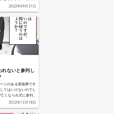
見る
2022年09月21日
われないと参列し
？
メージのある家族葬です
列してはいけないのでし
が亡くなられ式に参列
がないため参列に迷って
2022年12月18日
す。
続きを見る