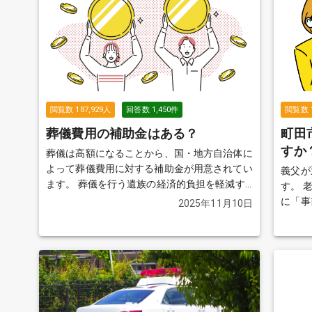
閲覧数
187,929
人
回答数
1,450
件
閲覧数
葬儀費用の補助金はある？
町田
すか
葬儀は高額になることから、国・地方自治体に
よって葬儀費用に対する補助金が用意されてい
義父が
ます。 葬儀を行う遺族の経済的負担を軽減す
す。 老人ホームのスタッフの方と面談した際
ることを目的としています。加入している保険
に「事
2025年11月10日
や住民票のある自治体によって、もらえる金額
の話を伺いまし
や必要な申請書類などが異なりますので、確認
の失敗
が必要です。
続きを見る
た方が
すが、
どなた
けませ