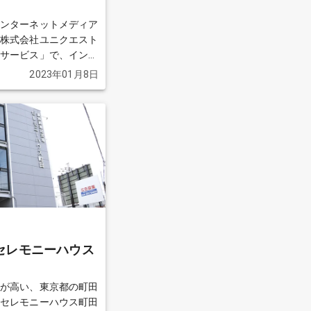
用して良かった葬儀社
す。 皆さまの
インターネットメディア
いです。
続きを見る
る株式会社ユニクエスト
介サービス」で、インタ
と受注に特化し、受注後
2023年01月8日
は提携の葬儀社に委託す
が、小さなお葬式より安
回は、町田
している質問者からの質
を見る
セレモニーハウス
価が高い、東京都の町田
「セレモニーハウス町田