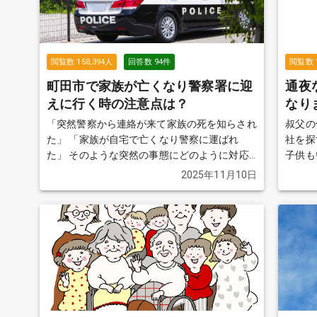
閲覧数
158,394
人
回答数
94
件
閲覧数
町田市で家族が亡くなり警察署に迎
通夜
えに行く時の注意点は？
なり
「突然警察から連絡が来て家族の死を知らされ
叔父の
た」 「家族が自宅で亡くなり警察に運ばれ
社を探す
た」 そのような突然の事態にどのように対応
子供も
したらいいのか分からないという方がおおいの
が、あ
2025年11月10日
ではないでしょうか。この質問では故人が亡く
ある私が調
なり警察が介入した際の流れや費用などについ
葬式）
てご紹介します。
続きを見る
が、母
には2
じなの
います。 親戚や本当に親しい人も
名はい
失礼に
る