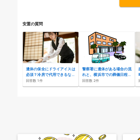
安置の質問
遺体の保全にドライアイスは
警察署に遺体がある場合の流
必須？冷房で代用できるなら
れと、横浜市での葬儀日程・
費用を抑えたいのですが…
面会について知りたい
回答数
1
件
回答数
2
件