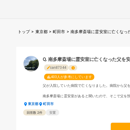
トップ
>
東京都
>
町田市
>
南多摩斎場に霊安室に亡くなっ
南多摩斎場に霊安室に亡くなった父を
can87344
403
人が参考にしています
父が入院していた病院で亡くなりました。病院から父
南多摩斎場に霊安室があると聞いたので、そこで父を
東京都
町田市
回答数
2
件
安置