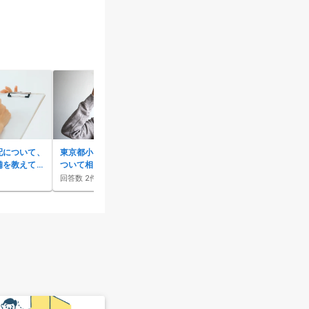
配について、
東京都小平市の生活保護葬に
父が警察署に安置されていま
備を教えてく
ついて相談です
す。深夜に亡くなった場合の
段取りと葬儀社への依頼のタ
回答数
2
件
回答数
4
件
イミングを教えてください。