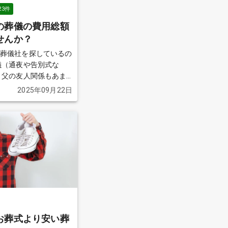
23
件
の葬儀の費用総額
せんか？
で葬儀社を探しているの
儀（通夜や告別式な
ま
小さい子供がいて出費が
2025年09月22日
け費用を抑えたいと考
社を見つけ、見積もりを
際には総額で35万円ほ
の費用は別途必要になる
っていたよりも高額に
得がいっていません。
けでできないことは理解
かかる総額を含め、で
くれる葬儀社を探してい
お葬式より安い葬