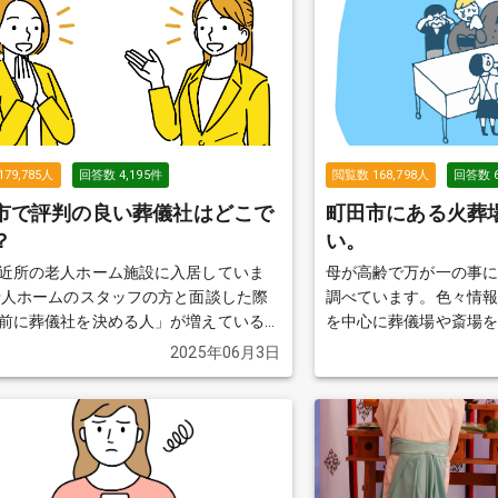
179,785
人
回答数
4,195
件
閲覧数
168,798
人
回答数
市で評判の良い葬儀社はどこで
町田市にある火葬
？
い。
近所の老人ホーム施設に入居していま
母が高齢で万が一の事
調べています。色々情
前に葬儀社を決める人」が増えていると
を中心に葬儀場や斎場
た。 私も、テレビなどで葬儀
ました。 ただ、近所にある火葬場を知りませ
2025年06月3日
談を見ると、事前に葬儀社を把握してい
ん。 どなたか、近所にある火葬場を教えてい
いいのかな？と思って、色々調べたので
ただけませんでしょう
近所の土地勘がなく困っております。
か、良い葬儀社を2〜3社教えていただ
んでしょうか？
続きを見る