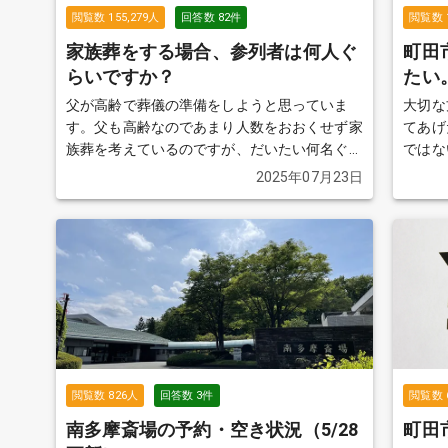
閲覧数
155,279
人
回答数
82
件
閲覧数
家族葬をする場合、参列者は何人ぐ
町田
らいですか？
たい
父が高齢で葬儀の準備をしようと思っていま
大切な
す。父も高齢なのであまり人数をおおくせず家
てあげ
族葬を考えているのですが、だいたい何名ぐら
ではな
いが一般的なのでしょうか？ もしかしたら、
自宅安
2025年07月23日
親族以外の方も参列する可能性があります。
や注意
その場合は、お断りした方がよろしいでしょう
か？
続きを見る
閲覧数
826
人
回答数
3
件
閲覧数
南多摩斎場の予約・空き状況（5/28
町田