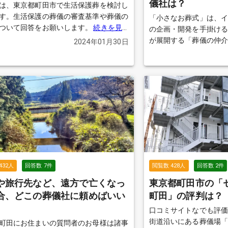
儀社は？
額の相場や、 実際に利
は、東京都町田市で生活保護葬を検討し
があれば教えていただきたいで
す。生活保護の葬儀の審査基準や葬儀の
「小さなお葬式」は、
おすすめをぜひ伺いた
ついて回答をお願いします。
続きを見
の企画・開発を手掛け
が展開する「葬儀の仲
2024年01月30日
ーネットを中心に集客
の対応から葬儀の施行
るモデルです。 格安葬儀プランを売りにして
いる小さなお葬式です
い葬儀社はあるのでしょうか？ 今
市で安い葬儀社をさが
問を紹介します。
続き
432
人
回答数
7
件
閲覧数
428
人
回答数
2
件
や旅行先など、遠方で亡くなっ
東京都町田市の「
合、どこの葬儀社に頼めばいい
町田」の評判は？
口コミサイトなでも評
街道沿いにある葬儀場
町田にお住まいの質問者のお母様は諸事