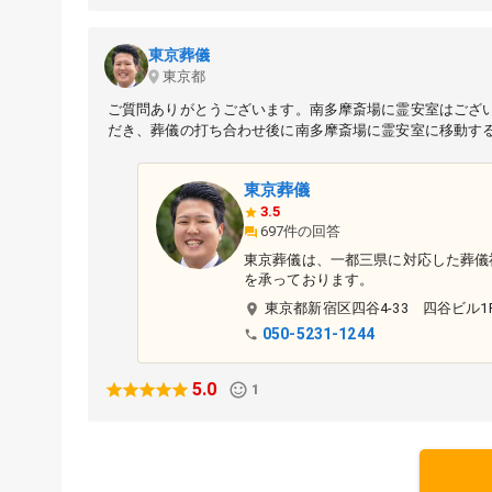
東京葬儀
東京都
ご質問ありがとうございます。南多摩斎場に霊安室はござ
だき、葬儀の打ち合わせ後に南多摩斎場に霊安室に移動す
東京葬儀
3.5
697件の回答
東京葬儀は、一都三県に対応した葬儀
を承っております。
東京都
新宿区
四谷4-33 四谷ビル1
050-5231-1244
5.0
1