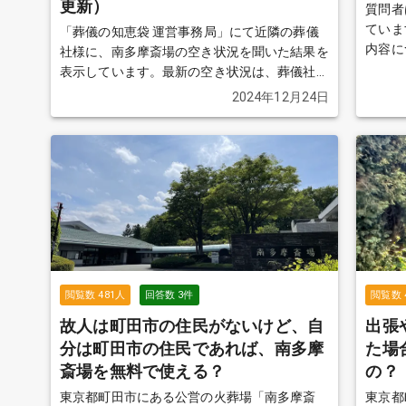
更新）
質問者
ていま
「葬儀の知恵袋 運営事務局」にて近隣の葬儀
内容に
社様に、南多摩斎場の空き状況を聞いた結果を
る
表示しています。最新の空き状況は、葬儀社様
へお問い合わせください。
続きを見る
2024年12月24日
閲覧数
481
人
回答数
3
件
閲覧数
故人は町田市の住民がないけど、自
出張
分は町田市の住民であれば、南多摩
た場
斎場を無料で使える？
の？
東京都町田市にある公営の火葬場「南多摩斎
東京都