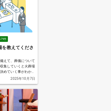
679
件
場を教えてくださ
に備えて、葬儀について
報収集していくと火葬場
を決めていく事がわかり
2025年10月7日
か？
続きを見る