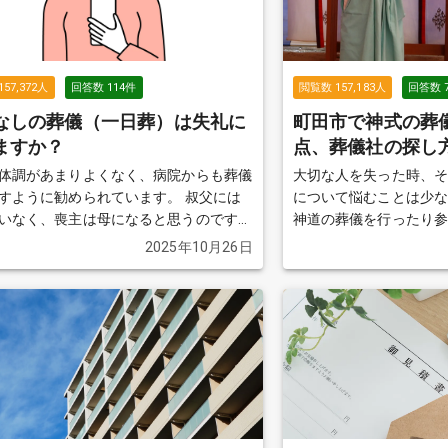
157,372
人
回答数
114
件
閲覧数
157,183
人
回答数
なしの葬儀（一日葬）は失礼に
町田市で神式の葬
ますか？
点、葬儀社の探し
体調があまりよくなく、病院からも葬儀
大切な人を失った時、
ように勧められています。 叔父には
について悩むことは少
いなく、喪主は母になると思うのです
神道の葬儀を行ったり
まり調べるのが得意ではないので、娘で
く、初めて経験する方
2025年10月26日
べています。 葬儀をやらない（火
しょう。 この質問では、神式の葬儀の特徴や
ではなく、葬儀をしてあげたいというの
手順、マナーについて
の要望です。 ただ、費用的には精神的
きを見る
日間葬儀をするのはちょっと...という感
で、一日葬（通夜なしの葬儀）を考えて
合わせて20
かないと思うのですが、通夜をしないと
なっていまうのでしょうか？
続きを見