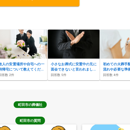
故人の安置場所や自宅への一
小さなお葬式に安置中の兄に
初めての火葬手
時帰宅について教えてくださ
面会できないと言われまし
流れや必要な準
い。
た。
ださい。
回答数
2
件
回答数
5
件
回答数
4
件
町田市
の葬儀社
町田市の質問