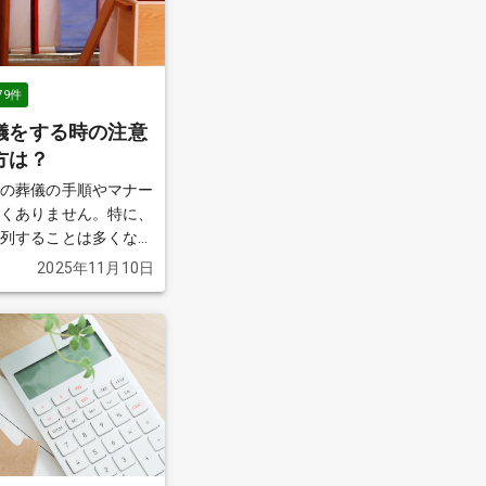
79
件
儀をする時の注意
方は？
その葬儀の手順やマナー
なくありません。特に、
参列することは多くな
には戸惑うことも多いで
2025年11月10日
詳しく解説します。
続