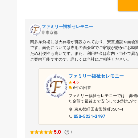
ファミリー福祉セレモニー
東京都
南多摩斎場には火葬場が併設されており、安置施設や面会
です。面会については専用の面会室でご家族が静かにお時
ため利便性も高いです。また、利用料金は市内・市外で異
ご案内可能ですので、詳しくは当社にご相談ください。
ファミリー福祉セレモニー
4.5
6件の回答
ファミリー福祉セレモニーでは、葬儀
た金額で最後まで安心してお別れがで
東京都
町田市
常盤町3504-4
050-5231-3497
5.0
1