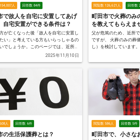
154,007
人
回答数
84
件
閲覧数
126,621
人
回答数
市で故人を自宅に安置してあげ
町田市で火葬のみ
。自宅安置ができる条件は？
を教えてもらえま
方が亡くなった後「故人を自宅に安置し
父が危篤のため、近所
たい」と考えている方もいらっしゃるの
ですが、 火葬のみの葬
いでしょうか。このページでは、近所で
し）を検討しています。 父の友人関係もあ
置ができるかどうかの基準、必要な準備
り分からず、私自身も
2025年11月10日
点を解説します。
続きを見る
厳しいため、 できるだ
えています。 インターネットで「76,000円」
と表示されていた葬儀
依頼したのですが、 実
どになりました。 担当者に確認したところ、
火葬場の料金やその他
とのことで、 結局は思
なってしまい、正直納
もちろん76,000円だ
しましたが、 最終的に
608
人
回答数
6
件
閲覧数
586
人
回答数
5
件
きるだけ安く対応して
市の生活保護葬とは？
町田市で、小さな
ます。 近所で火葬のみを行った場合の費用総