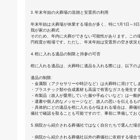
3. 年末年始の火葬場の混雑と安置所の利用
年末年始は火葬場が休業する場合が多く、特に1月1日～3
我が家のお葬式
そのため、年内に火葬ができない可能性があります。この場
円程度が相場です。ただし、年末年始は安置所の空き状況
4. 棺に入れる遺品の制限と持参の可否
棺に入れる遺品は、火葬時に遺品を入れる際には、以下の
遺品の制限:
・金属類（アクセサリーや時計など）は火葬時に溶けてし
・プラスチック類や合成素材も高温で有害なガスを発生す
・布製品（故人が愛用していた服や手ぬぐいなど）は一般
・遺書や個人的なメッセージなど、故人の思いを伝えるも
・具体的にどの遺品を棺に入れるか悩まれる場合は、葬儀
儀社で確認を取ることも可能ですので、事前に準備してお
5. 病院から紹介される葬儀社ではなく自分たちで選んだ場
・病院から紹介される葬儀社以外の葬儀社に依頼する場合