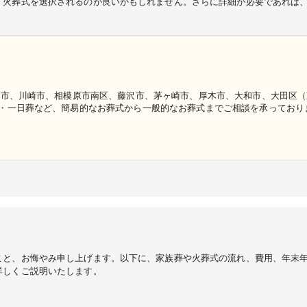
、火葬式を選択されるのが良いかもしれません。さらに詳細が必要であれば
浜市、川崎市、相模原市南区、藤沢市、茅ヶ崎市、厚木市、大和市、大田区
一日葬など、簡易的なお葬式から一般的なお葬式までご相談を承っております
 ▶横浜北部斎場 ▶横浜南部斎場 ▶横浜久保山斎場 ▶横浜戸塚斎
可能！ ▶費用や流れなど葬儀のお悩みを解消いたします ▶ケアマネージャ
式がはじめてでよくわからない方に丁寧にご説明いたします ▶女性 葬儀相
ランをご用意
こと、お悔やみ申し上げます。以下に、家族葬や火葬式の流れ、費用、年末
詳しくご説明いたします。