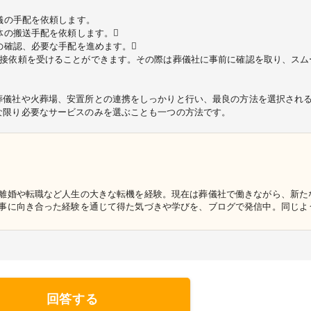
儀の手配を依頼します。
体の搬送手配を依頼します。
の確認、必要な手配を進めます。
直接依頼を受けることができます。その際は葬儀社に事前に確認を取り、スム
葬儀社や火葬場、安置所との連携をしっかりと行い、最良の方法を選択され
な限り必要なサービスのみを選ぶことも一つの方法です。
離婚や転職など人生の大きな転機を経験。現在は葬儀社で働きながら、新た
事に向き合った経験を通じて得た気づきや学びを、ブログで発信中。同じよ
前を向くきっかけとなる情報や思いを届けたいと考えています。どんな状況
https://okuriokurare.blog/" target="_blank">https://okuriokur
回答する