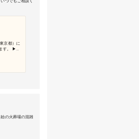
、いつでもご相談く
（東京都）に
。 ▶〈
場 ▶市民
ーや医師、
談スタッフ
年始の火葬場の混雑