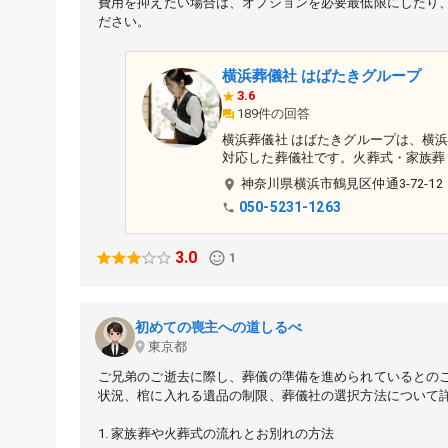
費用を抑えたい場合は、オプションを必要最低限にしたり
ださい。
横浜葬儀社 はばたきグループ
3.6
189件の回答
横浜葬儀社 はばたきグループは、横
対応した葬儀社です。火葬式・家族葬・
横浜市営斎場〉での家族葬専門！
神奈川県
横浜市鶴見区
仲通3-72-12
であれば市営斎場を市民価格でご利用
050-5231-1263
看護師からの依頼も多数あり ▶お葬
在籍 ▶葬儀に必要なものを含んだプ
3.0
1
初めての喪主への道しるべ
東京都
ご兄弟のご逝去に際し、葬儀の準備を進められているとの
状況、棺に入れる遺品の制限、葬儀社の選択方法について
1. 家族葬や火葬式の流れとお別れの方法