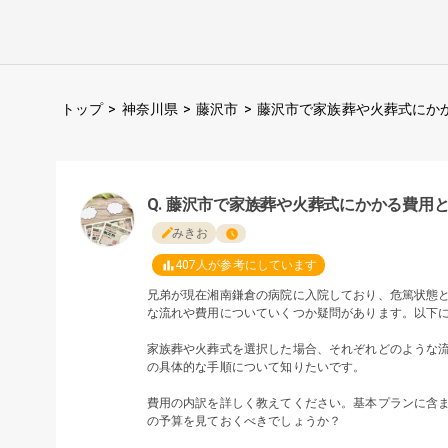
トップ
>
神奈川県
>
藤沢市
>
藤沢市で家族葬や火葬式にか
藤沢市で家族葬や火葬式にかかる費用
みきお
407
人が参考にしています
兄弟が現在湘南鎌倉の病院に入院しており、危篤状態
な流れや費用についていくつか疑問があります。以下
家族葬や火葬式を選択した場合、それぞれどのような
の具体的な手順について知りたいです。
費用の内訳を詳しく教えてください。基本プランに含
の予算を見ておくべきでしょうか？