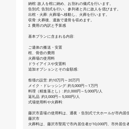
納棺: 故人を棺に納め、お別れの儀式を行います。
告別式: 告別式を行い、参列者と共に故人を偲びます。
出棺・火葬: 火葬場へ移動し、火葬を行います。
収骨: 火葬後、遺族で遺骨を収めます。
2. 費用の内訳と予算感
基本プランに含まれる内容:
ご遺体の搬送・安置
棺、骨壺の費用
火葬場の使用料
ドライアイスや安置料
追加オプションとその金額感:
祭壇の設営: 約10万円～20万円
メイク・ドレッシング: 約5,000円～1万円
料理（精進落とし）: 約3,000円～5,000円/人
返礼品: 約3,000円～5,000円/人
式場使用料や火葬料:
藤沢市斎場の使用料は、通夜・告別式で大ホールが市内居住者で8
藤沢市
火葬料は、藤沢市聖苑で市内居住者が10,000円、市外居住者が