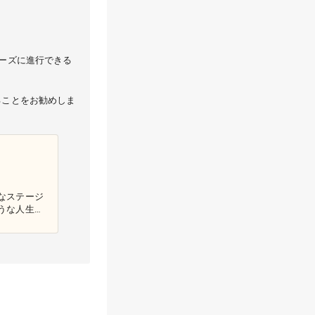
ーズに進行できる
ることをお勧めしま
なステージ
うな人生の
でも一歩ず
are.blog/