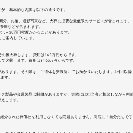
すが、基本的な内訳は以下の通りです。
車両1回分、お棺、遺影写真など、火葬に必要な最低限のサービスが含まれます。
、祭壇などが含まれます。
て5～20万円程度かかることがあります。
からご案内しています。
その後火葬します。費用は14.3万円からです。
て火葬します。費用は34.65万円からです。
あります。その際は、ご遺体を安置所にてお預かりいたします。4日目以降
れます。
ック製品や金属製品は制限がありますが、実際には担当者と相談しながら判
伝えします。
から紹介された葬儀社を利用しなくても問題ありません。病院に「自分たちで