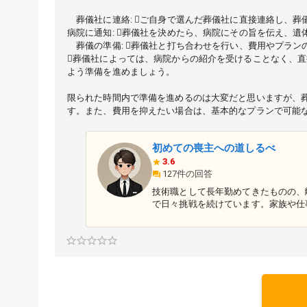
葬儀社に連絡: ご自身で選んだ葬儀社に直接連絡し、葬
病院に通知: 葬儀社を決めたら、病院にその旨を伝え、遺
葬儀の準備: 葬儀社と打ち合わせを行い、費用やプラン
葬儀社によっては、病院からの紹介を受けることなく、
よう準備を進めましょう。
限られた時間内で準備を進めるのは大変だと思いますが、
す。また、費用を抑えたい場合は、基本的なプランで可能
初めての喪主への道しるべ
3.6
127件の回答
技術職として長年勤めてきたものの、
で日々挑戦を続けています。家族や仕
岐路に立つ方々に寄り添い、少しでも
つ進むことを信念に、挑戦を続けています。 <a href="
</a>