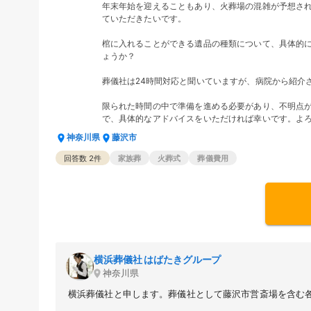
年末年始を迎えることもあり、火葬場の混雑が予想さ
ていただきたいです。
棺に入れることができる遺品の種類について、具体的
ょうか？
葬儀社は24時間対応と聞いていますが、病院から紹介
限られた時間の中で準備を進める必要があり、不明点
で、具体的なアドバイスをいただければ幸いです。よ
神奈川県
藤沢市
回答数
2
件
家族葬
火葬式
葬儀費用
横浜葬儀社 はばたきグループ
神奈川県
横浜葬儀社と申します。葬儀社として藤沢市営斎場を含む