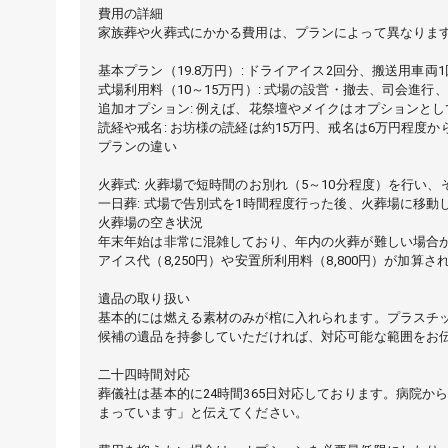
費用の詳細
家族葬や火葬式にかかる費用は、プランによって異なりま
基本プラン（19.8万円）: ドライアイス2回分、搬送用
式場利用料（10～15万円）: 式場の設営・撤去、司会進行
追加オプション: 例えば、花祭壇やメイクはオプションとし
読経や戒名: お坊様の読経は約15万円、戒名は6万円程度
プランの違い
火葬式: 火葬場で短時間のお別れ（5～10分程度）を行い、
一日葬: 式場で告別式を1時間程度行った後、火葬場に移動し
火葬場の空き状況
年末年始は非常に混雑しており、年内の火葬が難しい場合が
アイス代（8,250円）や安置所利用料（8,800円）が加算さ
遺品の取り扱い
基本的には燃える素材のみが棺に入れられます。プラスチ
候補の遺品を持参していただければ、対応可能な範囲をお
二十四時間対応
葬儀社は基本的に24時間365日対応しております。病院
まっています」と伝えてください。