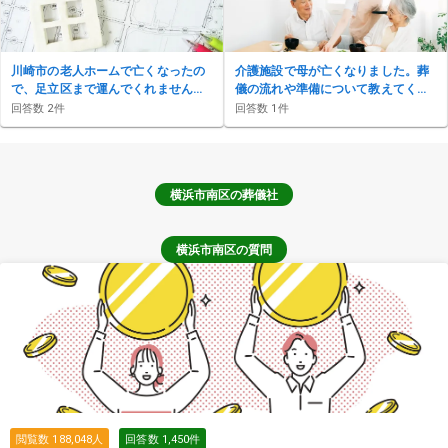
川崎市の老人ホームで亡くなったの
介護施設で母が亡くなりました。葬
で、足立区まで運んでくれません
儀の流れや準備について教えてくだ
か？
さい。
回答数
2
件
回答数
1
件
横浜市南区
の葬儀社
横浜市南区の質問
閲覧数
188,048
人
回答数
1,450
件