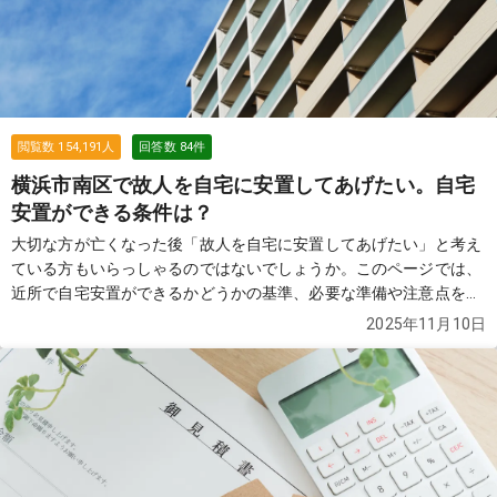
閲覧数
154,191
人
回答数
84
件
横浜市南区で故人を自宅に安置してあげたい。自宅
安置ができる条件は？
大切な方が亡くなった後「故人を自宅に安置してあげたい」と考え
ている方もいらっしゃるのではないでしょうか。このページでは、
近所で自宅安置ができるかどうかの基準、必要な準備や注意点を解
説します。
続きを見る
2025年11月10日