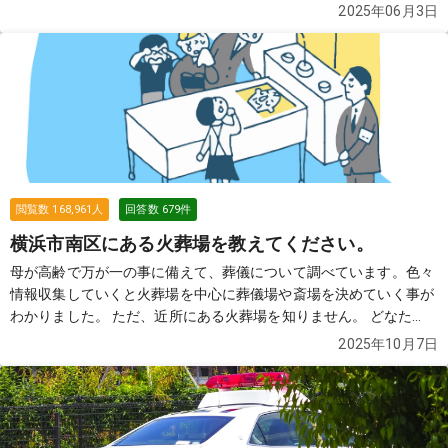
事前に葬儀社を把握していた方がいいのかな？と思って、色々調べ
2025年06月3日
たのですが、近所の土地勘がなく困っております。 どなたか、良い
葬儀社を2〜3社教えていただけませんでしょうか？
続きを見る
閲覧数
168,961
人
回答数
679
件
横浜市南区にある火葬場を教えてください。
母が高齢で万が一の事に備えて、葬儀について調べています。色々
情報収集していくと火葬場を中心に葬儀場や斎場を決めていく事が
わかりました。 ただ、近所にある火葬場を知りません。 どなた
か、近所にある火葬場を教えていただけませんでしょうか？
続き
2025年10月7日
を見る