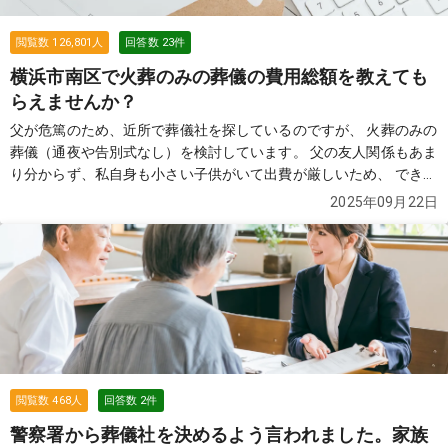
閲覧数
126,801
人
回答数
23
件
横浜市南区で火葬のみの葬儀の費用総額を教えても
らえませんか？
父が危篤のため、近所で葬儀社を探しているのですが、 火葬のみの
葬儀（通夜や告別式なし）を検討しています。 父の友人関係もあま
り分からず、私自身も小さい子供がいて出費が厳しいため、 できる
だけ費用を抑えたいと考えています。 インターネットで「76,000
2025年09月22日
円」と表示されていた葬儀社を見つけ、見積もりを依頼したのです
が、 実際には総額で35万円ほどになりました。 担当者に確認した
ところ、火葬場の料金やその他の費用は別途必要になるとのこと
で、 結局は思っていたよりも高額になってしまい、正直納得がいっ
ていません。 もちろん76,000円だけでできないことは理解しまし
たが、 最終的にかかる総額を含め、できるだけ安く対応してくれる
葬儀社を探しています。 近所で火葬のみを行った場合の費用総額の
相場や、 実際に利用して良かった葬儀社があれば教えていただきた
いです。 皆さまのおすすめをぜひ伺いたいです。
続きを見る
閲覧数
468
人
回答数
2
件
警察署から葬儀社を決めるよう言われました。家族