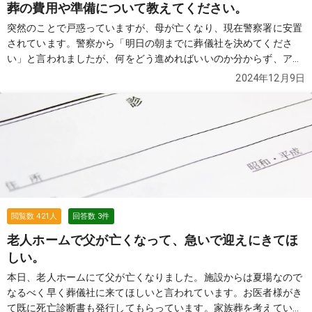
葬の費用や準備について教えてください。
突然のことで戸惑っていますが、母が亡くなり、現在警察署に安置
されています。警察から「明日の朝までに葬儀社を決めてくださ
い」と言われましたが、何をどう進めればいいのか分からず、アド
バイスをいただけると助かります。 希望としては以下のような内容
2024年12月9日
を考えています： 家族だけ（10～15人程度）の小規模な一日葬。
移動が少ない葬儀場や火葬場を希望しています。 葬儀費用の目安や
追加費用（食事、運搬費など）について知りたいです。 警察でかか
る費用や手続きについても教えてください。 また、南警察署からの
移動に関する準備や費用が含まれるかも気になります。葬儀を行う
場所は戸塚斎場が候補とされていますが、この場所やプランについ
ても詳しく知りたいです。 突然のことで不安が多いですが、分かり
やすく教えていただけると助かります。よろしくお願いいたしま
す。
続きを見る
閲覧数
421
人
回答数
3
件
老人ホームで父が亡くなって、急いで迎えにきてほ
しい。
本日、老人ホームにて父が亡くなりました。施設からは夏場なので
なるべく早く葬儀社に来てほしいと言われています。お医者様がき
て既に死亡診断書も発行してもらっています。家族葬を考えている