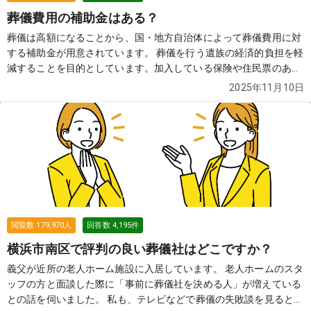
葬儀費用の補助金はある？
葬儀は高額になることから、国・地方自治体によって葬儀費用に対
する補助金が用意されています。 葬儀を行う遺族の経済的負担を軽
減することを目的としています。加入している保険や住民票のある
自治体によって、もらえる金額や必要な申請書類などが異なります
2025年11月10日
ので、確認が必要です。
続きを見る
閲覧数
179,970
人
回答数
4,195
件
横浜市南区で評判の良い葬儀社はどこですか？
義父が近所の老人ホーム施設に入居しています。 老人ホームのスタ
ッフの方と面談した際に「事前に葬儀社を決める人」が増えている
との話を伺いました。 私も、テレビなどで葬儀の失敗談を見ると、