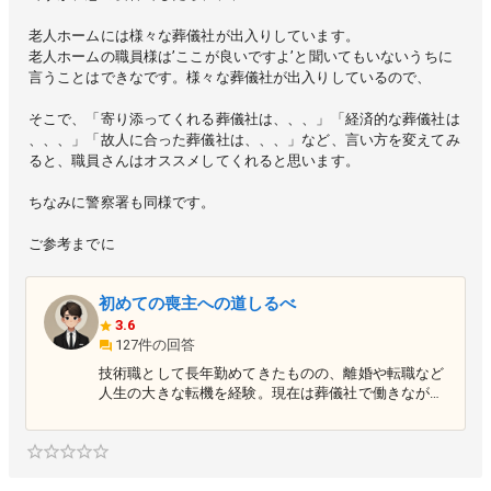
老人ホームには様々な葬儀社が出入りしています。
老人ホームの職員様は’ここが良いですよ’と聞いてもいないうちに
言うことはできなです。様々な葬儀社が出入りしているので、
そこで、「寄り添ってくれる葬儀社は、、、」「経済的な葬儀社は
、、、」「故人に合った葬儀社は、、、」など、言い方を変えてみ
ると、職員さんはオススメしてくれると思います。
ちなみに警察署も同様です。
ご参考までに
初めての喪主への道しるべ
3.6
127件の回答
技術職として長年勤めてきたものの、離婚や転職など
人生の大きな転機を経験。現在は葬儀社で働きながら
、新たなステージで日々挑戦を続けています。家族や
仕事に向き合った経験を通じて得た気づきや学びを、
ブログで発信中。同じような人生の岐路に立つ方々に
寄り添い、少しでも前を向くきっかけとなる情報や思