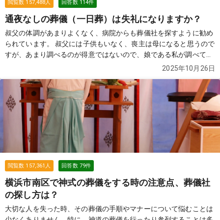
閲覧数
157,488
人
回答数
114
件
通夜なしの葬儀（一日葬）は失礼になりますか？
叔父の体調があまりよくなく、病院からも葬儀社を探すように勧め
られています。 叔父には子供もいなく、喪主は母になると思うので
すが、あまり調べるのが得意ではないので、娘である私が調べてい
ます。 葬儀をやらない（火葬式）ではなく、葬儀をしてあげたいと
2025年10月26日
いうのが、母の要望です。 ただ、費用的には精神的には2日間葬儀
をするのはちょっと...という感じなので、一日葬（通夜なしの葬
儀）を考えています。 親戚や本当に親しい人も合わせて20名はい
かないと思うのですが、通夜をしないと失礼になっていまうのでし
ょうか？
続きを見る
閲覧数
157,361
人
回答数
79
件
横浜市南区で神式の葬儀をする時の注意点、葬儀社
の探し方は？
大切な人を失った時、その葬儀の手順やマナーについて悩むことは
少なくありません。特に、神道の葬儀を行ったり参列することは多