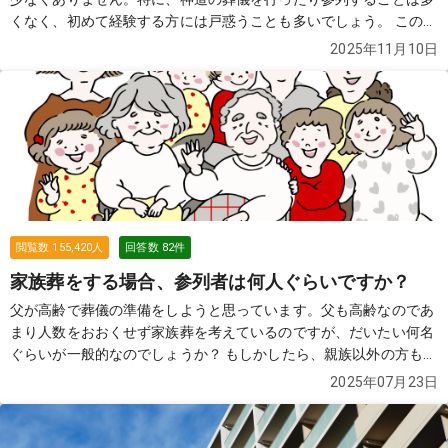
くなく、初めて経験する方には戸惑うことも多いでしょう。 この質
問では、神式の葬儀の特徴や手順、マナーについて詳しく解説しま
2025年11月10日
す。
続きを見る
閲覧数
155,420
人
回答数
82
件
家族葬をする場合、参列者は何人ぐらいですか？
父が高齢で葬儀の準備をしようと思っています。父も高齢なのであ
まり人数をおおくせず家族葬を考えているのですが、だいたい何名
ぐらいが一般的なのでしょうか？ もしかしたら、親族以外の方も参
列する可能性があります。 その場合は、お断りした方がよろしいで
2025年07月23日
しょうか？
続きを見る