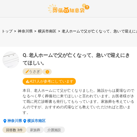
トップ
>
神奈川県
>
横浜市南区
>
老人ホームで父が亡くなって、急いで迎えに
老人ホームで父が亡くなって、急いで迎えにき
てほしい。
うさぎ
421
人が参考にしています
本日、老人ホームにて父が亡くなりました。施設からは夏場なので
なるべく早く葬儀社に来てほしいと言われています。お医者様がき
て既に死亡診断書も発行してもらっています。家族葬を考えている
んのですが、おすすめの式場なども教えていただければと思いま
す。
神奈川県
横浜市南区
回答数
3
件
家族葬
介護施設