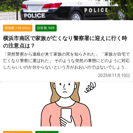
閲覧数
158,545
人
回答数
94
件
横浜市南区で家族が亡くなり警察署に迎えに行く時
の注意点は？
「突然警察から連絡が来て家族の死を知らされた」 「家族が自宅で
亡くなり警察に運ばれた」 そのような突然の事態にどのように対応
したらいいのか分からないという方がおおいのではないでしょう
か。この質問では故人が亡くなり警察が介入した際の流れや費用な
2025年11月10日
どについてご紹介します。
続きを見る