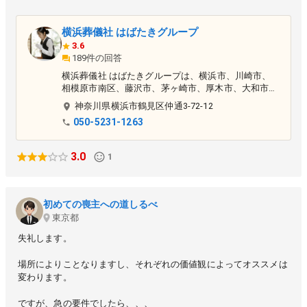
横浜葬儀社 はばたきグループ
3.6
189件の回答
横浜葬儀社 はばたきグループは、横浜市、川崎市、
相模原市南区、藤沢市、茅ヶ崎市、厚木市、大和市、
大田区（東京都）に対応した葬儀社です。火葬式・家
神奈川県
横浜市鶴見区
仲通3-72-12
族葬・一日葬など、簡易的なお葬式から一般的なお葬
050-5231-1263
式までご相談を承っております。 ▶〈横浜市営斎場
〉での家族葬専門！ ▶横浜北部斎場 ▶横浜
南部斎場 ▶横浜久保山斎場 ▶横浜戸塚斎場
3.0
1
▶市民であれば市営斎場を市民価格でご利用可能！
▶費用や流れなど葬儀のお悩みを解消いたします ▶
ケアマネージャーや医師、看護師からの依頼も多数あ
り ▶お葬式がはじめてでよくわからない方に丁寧に
初めての喪主への道しるべ
ご説明いたします ▶女性 葬儀相談スタッフ在籍 ▶
東京都
葬儀に必要なものを含んだプランをご用意
失礼します。
場所によりことなりますし、それぞれの価値観によってオススメは
変わります。
ですが、急の要件でしたら、、、