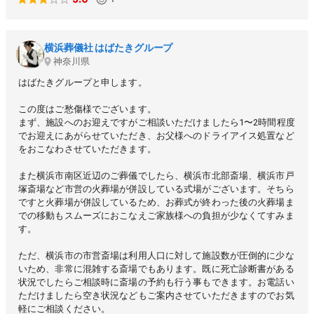
横浜葬儀社 はばたきグループ
神奈川県
はばたきグループと申します。
この度はご愁傷様でございます。
まず、施設へのお迎えですがご相談いただけましたら1〜2時間程度
でお迎えにあがらせていただき、お父様へのドライアイス処置など
をおこなわさせていただきます。
また横浜市南区近辺のご葬儀でしたら、横浜市北部斎場、横浜市戸
塚斎場など市営の火葬場が併設している式場がございます。そちら
ですと火葬場が併設しているため、お葬式が終わった後の火葬場ま
での移動もスムーズにおこなえご家族様への負担が少なくてすみま
す。
ただ、横浜市の市営斎場は利用人口に対して施設数が圧倒的に少な
いため、非常に混雑する斎場でもあります。既に死亡診断書がある
状況でしたらご相談時に斎場の予約も行う事もできます。お電話い
ただけましたら空き状況などもご案内させていただきますのでお気
軽にご相談ください。