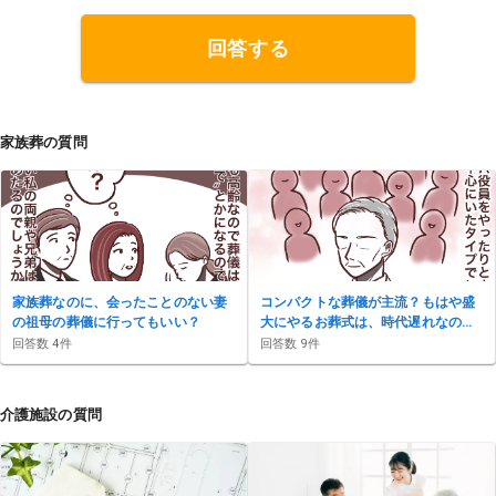
いを届けたいと考えています。どんな状況でも一歩ず
つ進むことを信念に、挑戦を続けています。 <a href=
"https://okuriokurare.blog/" target="_blank">https://o
回答する
kuriokurare.blog/</a>
家族葬の質問
家族葬なのに、会ったことのない妻
コンパクトな葬儀が主流？もはや盛
の祖母の葬儀に行ってもいい？
大にやるお葬式は、時代遅れなの
か？
回答数
4
件
回答数
9
件
介護施設の質問