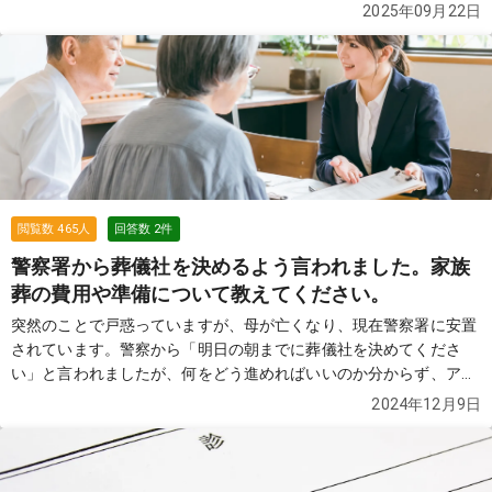
だけ費用を抑えたいと考えています。 インターネットで「76,000
2025年09月22日
円」と表示されていた葬儀社を見つけ、見積もりを依頼したのです
が、 実際には総額で35万円ほどになりました。 担当者に確認した
ところ、火葬場の料金やその他の費用は別途必要になるとのこと
で、 結局は思っていたよりも高額になってしまい、正直納得がいっ
ていません。 もちろん76,000円だけでできないことは理解しまし
たが、 最終的にかかる総額を含め、できるだけ安く対応してくれる
葬儀社を探しています。 近所で火葬のみを行った場合の費用総額の
相場や、 実際に利用して良かった葬儀社があれば教えていただきた
いです。 皆さまのおすすめをぜひ伺いたいです。
続きを見る
閲覧数
465
人
回答数
2
件
警察署から葬儀社を決めるよう言われました。家族
葬の費用や準備について教えてください。
突然のことで戸惑っていますが、母が亡くなり、現在警察署に安置
されています。警察から「明日の朝までに葬儀社を決めてくださ
い」と言われましたが、何をどう進めればいいのか分からず、アド
バイスをいただけると助かります。 希望としては以下のような内容
2024年12月9日
を考えています： 家族だけ（10～15人程度）の小規模な一日葬。
移動が少ない葬儀場や火葬場を希望しています。 葬儀費用の目安や
追加費用（食事、運搬費など）について知りたいです。 警察でかか