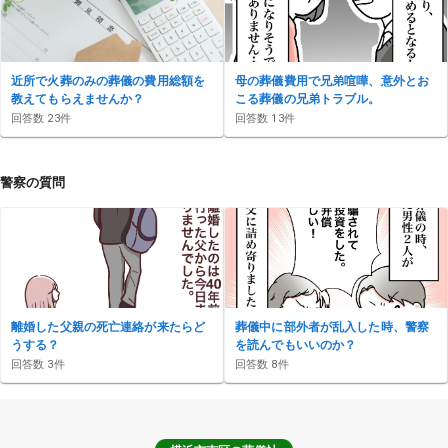
近所で火葬のみの葬儀の費用総額を
母の葬儀費用で兄弟喧嘩、意外とお
教えてもらえませんか？
こる葬儀の兄弟トラブル。
回答数
23
件
回答数
13
件
警察の質問
離婚した父親の死亡連絡が来たらど
葬儀中に部外者が乱入した時、警察
うする？
を読んでもいいのか？
回答数
3
件
回答数
8
件