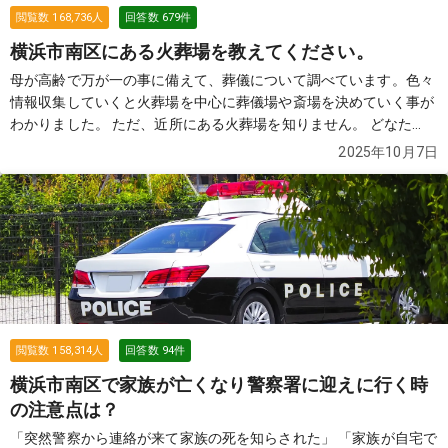
閲覧数
168,736
人
回答数
679
件
横浜市南区にある火葬場を教えてください。
母が高齢で万が一の事に備えて、葬儀について調べています。色々
情報収集していくと火葬場を中心に葬儀場や斎場を決めていく事が
わかりました。 ただ、近所にある火葬場を知りません。 どなた
か、近所にある火葬場を教えていただけませんでしょうか？
続き
2025年10月7日
を見る
閲覧数
158,314
人
回答数
94
件
横浜市南区で家族が亡くなり警察署に迎えに行く時
の注意点は？
「突然警察から連絡が来て家族の死を知らされた」 「家族が自宅で