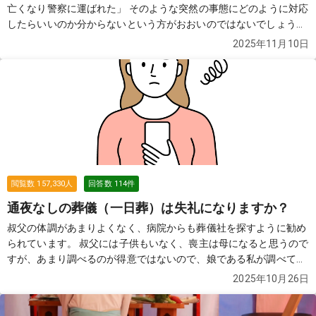
亡くなり警察に運ばれた」 そのような突然の事態にどのように対応
したらいいのか分からないという方がおおいのではないでしょう
か。この質問では故人が亡くなり警察が介入した際の流れや費用な
2025年11月10日
どについてご紹介します。
続きを見る
閲覧数
157,330
人
回答数
114
件
通夜なしの葬儀（一日葬）は失礼になりますか？
叔父の体調があまりよくなく、病院からも葬儀社を探すように勧め
られています。 叔父には子供もいなく、喪主は母になると思うので
すが、あまり調べるのが得意ではないので、娘である私が調べてい
ます。 葬儀をやらない（火葬式）ではなく、葬儀をしてあげたいと
2025年10月26日
いうのが、母の要望です。 ただ、費用的には精神的には2日間葬儀
をするのはちょっと...という感じなので、一日葬（通夜なしの葬