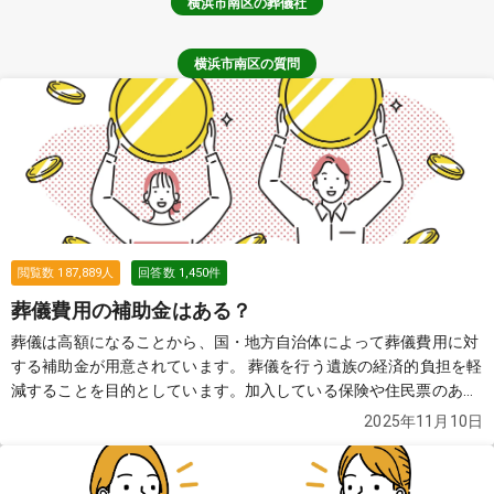
横浜市南区
の葬儀社
横浜市南区の質問
閲覧数
187,889
人
回答数
1,450
件
葬儀費用の補助金はある？
葬儀は高額になることから、国・地方自治体によって葬儀費用に対
する補助金が用意されています。 葬儀を行う遺族の経済的負担を軽
減することを目的としています。加入している保険や住民票のある
自治体によって、もらえる金額や必要な申請書類などが異なります
2025年11月10日
ので、確認が必要です。
続きを見る