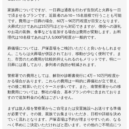
家族葬についてですが、一日葬は通夜を行わず告別式と火葬を一日
で済ませるプランです。近親者のみ10～15名規模で行うことも可能
です。費用は一日葬の場合、60万～90万円程度が目安となります。
火葬式だけであれば25万円ほどから対応できますが、僧侶への謝礼
やお花の装飾、食事などを追加する場合は費用が変動します。お料
理代は10名様であれば1人5,000円程度が一般的です。
葬儀場については、戸塚斎場をご検討いただくと良いかもしれませ
ん。こちらは火葬場が併設されており、移動が少なく便利です。ま
た、市営のため費用が比較的抑えられるのもメリットです。特に一
日葬には適しており、参列者の負担が軽減されます。
警察署での費用としては、解剖や診断書発行に4万～10万円程度か
かる場合があります。これらの費用は一時的に葬儀社が立て替え、
その後ご精算いただくケースが多いです。また、南警察署からの移
動費用については、弊社の場合、基本プランの中に含まれておりま
すので追加料金の心配はございません。
まずは故人様を警察署からご自宅または安置施設へお送りする準備
が必要です。その後、親族でお集まりいただき、日程や詳細を決め
ていく流れとなります。戸塚斎場は予約が埋まりやすいため、なる
べく早めにご決定いただければと思います。その他のご不明点につ