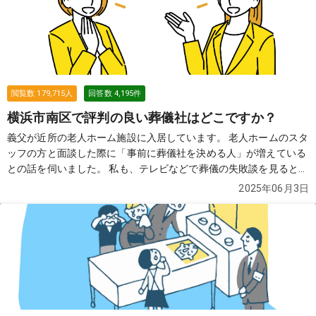
閲覧数
179,715
人
回答数
4,195
件
横浜市南区で評判の良い葬儀社はどこですか？
義父が近所の老人ホーム施設に入居しています。 老人ホームのスタ
ッフの方と面談した際に「事前に葬儀社を決める人」が増えている
との話を伺いました。 私も、テレビなどで葬儀の失敗談を見ると、
事前に葬儀社を把握していた方がいいのかな？と思って、色々調べ
2025年06月3日
たのですが、近所の土地勘がなく困っております。 どなたか、良い
葬儀社を2〜3社教えていただけませんでしょうか？
続きを見る