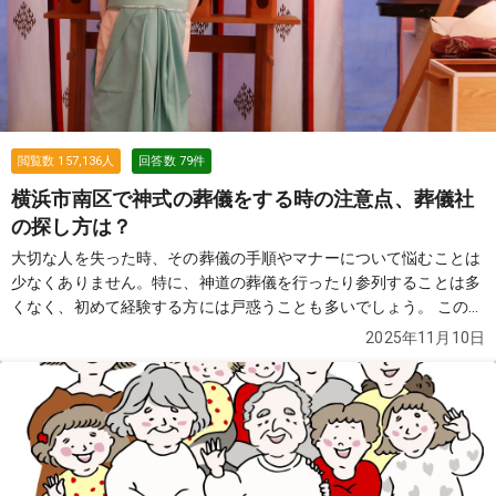
儀）を考えています。 親戚や本当に親しい人も合わせて20名はい
かないと思うのですが、通夜をしないと失礼になっていまうのでし
ょうか？
続きを見る
閲覧数
157,136
人
回答数
79
件
横浜市南区で神式の葬儀をする時の注意点、葬儀社
の探し方は？
大切な人を失った時、その葬儀の手順やマナーについて悩むことは
少なくありません。特に、神道の葬儀を行ったり参列することは多
くなく、初めて経験する方には戸惑うことも多いでしょう。 この質
問では、神式の葬儀の特徴や手順、マナーについて詳しく解説しま
2025年11月10日
す。
続きを見る