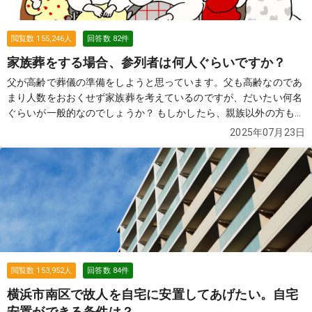
閲覧数
155,246
人
回答数
82
件
家族葬をする場合、参列者は何人ぐらいですか？
父が高齢で葬儀の準備をしようと思っています。父も高齢なのであ
まり人数をおおくせず家族葬を考えているのですが、だいたい何名
ぐらいが一般的なのでしょうか？ もしかしたら、親族以外の方も参
列する可能性があります。 その場合は、お断りした方がよろしいで
2025年07月23日
しょうか？
続きを見る
閲覧数
153,952
人
回答数
84
件
横浜市南区で故人を自宅に安置してあげたい。自宅
安置ができる条件は？