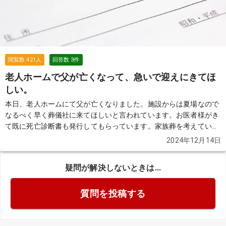
る費用や手続きについても教えてください。 また、南警察署からの
移動に関する準備や費用が含まれるかも気になります。葬儀を行う
場所は戸塚斎場が候補とされていますが、この場所やプランについ
ても詳しく知りたいです。 突然のことで不安が多いですが、分かり
やすく教えていただけると助かります。よろしくお願いいたしま
す。
続きを見る
閲覧数
421
人
回答数
3
件
老人ホームで父が亡くなって、急いで迎えにきてほ
しい。
本日、老人ホームにて父が亡くなりました。施設からは夏場なので
なるべく早く葬儀社に来てほしいと言われています。お医者様がき
て既に死亡診断書も発行してもらっています。家族葬を考えている
んのですが、おすすめの式場なども教えていただければと思いま
2024年12月14日
す。
続きを見る
疑問が解決しないときは...
質問を投稿する