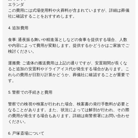
エランダ
この費用には式場使用料や火葬料が含まれていますが、詳細は葬儀
社に確認することをおすすめします。
4. 追加費用
食事: 通夜振る舞いや精進落としなどの食事を提供する場合、人数
や内容によって費用が変動します。提供するかどうかはご家族でご
検討ください。
運搬費: ご遺体の搬送費用は上記の通りですが、安置期間が長くな
ると追加の安置料やドライアイス代が発生する場合があります。こ
れらの費用が日割り計算かどうか、葬儀社に確認することが重要で
す。
5. 警察での手続きと費用
警察での検視や検案が行われた場合、検案書の発行手数料が必要と
なることがあります。また、状況によっては解剖が行われ、その際
の費用が発生する場合もあります。詳細は南警察署にお問い合わせ
ください。
6. 戸塚斎場について