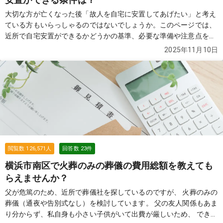
大切な方が亡くなった後「故人を自宅に安置してあげたい」と考え
ている方もいらっしゃるのではないでしょうか。このページでは、
近所で自宅安置ができるかどうかの基準、必要な準備や注意点を解
説します。
続きを見る
2025年11月10日
閲覧数
126,571
人
回答数
23
件
横浜市南区で火葬のみの葬儀の費用総額を教えても
らえませんか？
父が危篤のため、近所で葬儀社を探しているのですが、 火葬のみの
葬儀（通夜や告別式なし）を検討しています。 父の友人関係もあま
り分からず、私自身も小さい子供がいて出費が厳しいため、 できる