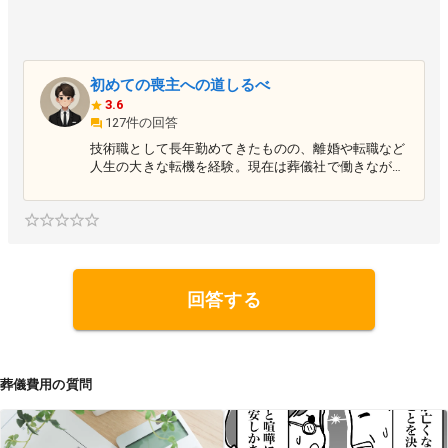
初めての喪主への道しるべ
3.6
127件の回答
技術職として長年勤めてきたものの、離婚や転職など
人生の大きな転機を経験。現在は葬儀社で働きながら
、新たなステージで日々挑戦を続けています。家族や
仕事に向き合った経験を通じて得た気づきや学びを、
ブログで発信中。同じような人生の岐路に立つ方々に
寄り添い、少しでも前を向くきっかけとなる情報や思
いを届けたいと考えています。どんな状況でも一歩ず
つ進むことを信念に、挑戦を続けています。 <a href=
"https://okuriokurare.blog/" target="_blank">https://o
回答する
kuriokurare.blog/</a>
葬儀費用の質問