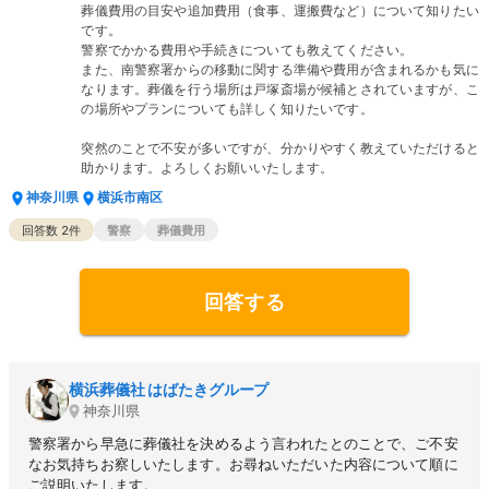
葬儀費用の目安や追加費用（食事、運搬費など）について知りたい
です。
警察でかかる費用や手続きについても教えてください。
また、南警察署からの移動に関する準備や費用が含まれるかも気に
なります。葬儀を行う場所は戸塚斎場が候補とされていますが、こ
の場所やプランについても詳しく知りたいです。
突然のことで不安が多いですが、分かりやすく教えていただけると
助かります。よろしくお願いいたします。
神奈川県
横浜市南区
回答数
2
件
警察
葬儀費用
回答する
横浜葬儀社 はばたきグループ
神奈川県
警察署から早急に葬儀社を決めるよう言われたとのことで、ご不安
なお気持ちお察しいたします。お尋ねいただいた内容について順に
ご説明いたします。