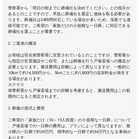
警察署から「明日の朝までに葬儀社を決めてください」との指示が
あるとのことですので、早急に葬儀社を選定し連絡を取る必要があ
ります。葬儀社は24時間対応している場合が多いため、深夜でも連
絡可能です。ご希望の「家族だけの小規模な一日葬」に対応できる
葬儀社を選ぶことが重要です。
2. ご遺体の搬送
お母様は現在南警察署に安置されているとのことですが、警察署か
ら指定の安置施設やご自宅、または葬儀を行う戸塚斎場への搬送が
必要となります。搬送費用は距離によって異なりますが、一般的に
10kmで約14,500円から、5kmごとに約1,800円の追加料金が発生す
る場合があります。
カクヤス
南警察署から戸塚斎場までの距離を考慮すると、搬送費用はこの範
囲内になると推定されます。
3. 葬儀の形式と費用
ご希望の「家族だけ（10～15人程度）の小規模な一日葬」について
、戸塚斎場での一日葬の費用は、プランによって異なりますが、最
小限の一日葬で約39万円、標準的な一日葬で約54万円となる事例が
あります。