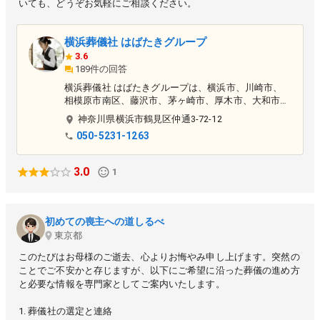
いても、どうぞお気軽にご相談ください。
横浜葬儀社 はばたきグループ
3.6
189件の回答
横浜葬儀社 はばたきグループは、横浜市、川崎市、
相模原市南区、藤沢市、茅ヶ崎市、厚木市、大和市、
大田区（東京都）に対応した葬儀社です。火葬式・家
神奈川県
横浜市鶴見区
仲通3-72-12
族葬・一日葬など、簡易的なお葬式から一般的なお葬
050-5231-1263
式までご相談を承っております。 ▶〈横浜市営斎場
〉での家族葬専門！ ▶横浜北部斎場 ▶横浜
南部斎場 ▶横浜久保山斎場 ▶横浜戸塚斎場
3.0
1
▶市民であれば市営斎場を市民価格でご利用可能！
▶費用や流れなど葬儀のお悩みを解消いたします ▶
ケアマネージャーや医師、看護師からの依頼も多数あ
り ▶お葬式がはじめてでよくわからない方に丁寧に
初めての喪主への道しるべ
ご説明いたします ▶女性 葬儀相談スタッフ在籍 ▶
東京都
葬儀に必要なものを含んだプランをご用意
このたびはお母様のご逝去、心よりお悔やみ申し上げます。突然の
ことでご不安かと存じますが、以下にご希望に沿った葬儀の進め方
と必要な情報を専門家としてご案内いたします。
1. 葬儀社の選定と連絡