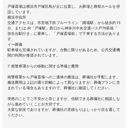
戸塚斎場は横浜市戸塚区鳥が丘に位置し、火葬場と葬祭ホールを併
設しています。
横浜市役所
交通アクセスは、市営地下鉄ブルーライン「踊場駅」から徒歩約15
分、またはJR「戸塚駅」西口から神奈川中央交通バス戸79系統「
弥生台駅行き」に乗車し、「戸塚斎場前」で下車する方法がありま
す。
イー葬儀
駐車場も完備されていますが、台数に限りがあるため、公共交通機
関の利用が推奨されています。
7. 南警察署からの移動に関する準備と費用
南警察署から戸塚斎場へのご遺体の搬送は、葬儀社が手配します。
搬送費用は上記の通り距離によって異なりますが、葬儀プランに含
まれている場合もありますので、葬儀社に確認してください。
突然のことでご不安かと存じますが、信頼できる葬儀社に相談しな
がら進めていくことが大切です。
大変な状況でありますが、葬儀社の見積もりはしっかり目を通して
ください。