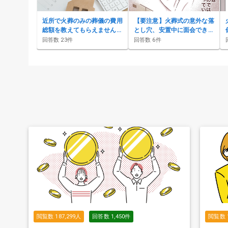
近所で火葬のみの葬儀の費用
【要注意】火葬式の意外な落
総額を教えてもらえません
とし穴、安置中に面会できな
か？
い葬儀社
回答数
23
件
回答数
6
件
閲覧数
187,299
人
回答数
1,450
件
閲覧数