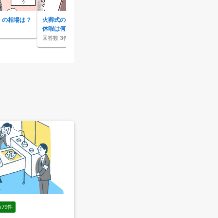
）の相場は？
火葬式の時に、会社の忌引き
菩提寺の鶴の一声で、火葬式
休暇は何日もらえるのか？
や一日葬はできなくなる？
回答数
3
件
回答数
10
件
679
件