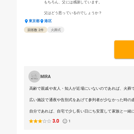
もちろん、父には感謝しています。
父はどう思っているのでしょうか？
東京都
港区
回答数
2
件
火葬式
MIRA
高齢で親戚や友人・知人が近場にいないのであれば、火葬
広い施設で通夜や告別式をあげて参列者が少なかった時の
自分であれば、自宅で少し長い日にち安置して家族と一緒
3.0
1