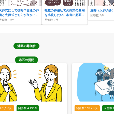
火葬式にして後悔？普通の葬
複数の葬儀社で火葬式の費用
直葬（火葬のみ
儀と火葬式どちらが良かっ
を比較したい。本当に必要な
回答数
5
件
た？
項目は？
回答数
15
件
回答数
9
件
港区
の葬儀社
港区の質問
178,659
人
回答数
4,195
件
閲覧数
168,217
人
回答数