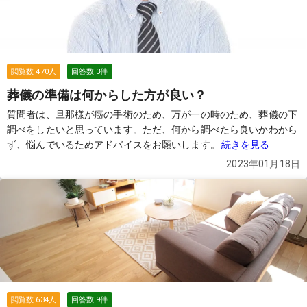
閲覧数
470
人
回答数
3
件
葬儀の準備は何からした方が良い？
質問者は、旦那様が癌の手術のため、万が一の時のため、葬儀の下
調べをしたいと思っています。ただ、何から調べたら良いかわから
ず、悩んでいるためアドバイスをお願いします。
続きを見る
2023年01月18日
閲覧数
634
人
回答数
9
件