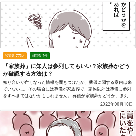
閲覧数
773
人
回答数
7
件
「家族葬」に知人は参列してもいい？家族葬かどう
か確認する方法は？
知り合いが亡くなった情報を聞きつけたが、葬儀に関する案内は来
ていない...。 その場合には葬儀が家族葬で、家族以外は葬儀に参列
をすべきではないかもしれません。 葬儀が家族葬かどうか、参列し
てもいいかどうか確認する方法はあるのでしょうか？ 葬儀の知恵袋
2022年08月10日
によせられた質問と回答から見てみましょう。
続きを見る