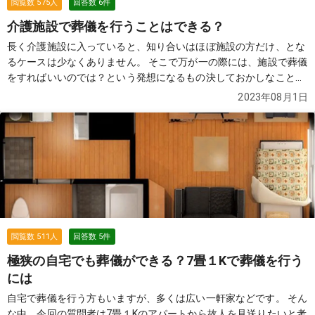
閲覧数
575
人
回答数
6
件
介護施設で葬儀を行うことはできる？
長く介護施設に入っていると、知り合いはほぼ施設の方だけ、とな
るケースは少なくありません。 そこで万が一の際には、施設で葬儀
をすればいいのでは？という発想になるもの決しておかしなことで
はありませんね。 果たして介護施設で葬儀を行うことはできるので
2023年08月1日
しょうか？ 葬儀の知恵袋によせられた質問と回答から見てみましょ
う。
続きを見る
閲覧数
511
人
回答数
5
件
極狭の自宅でも葬儀ができる？7畳１Kで葬儀を行う
には
自宅で葬儀を行う方もいますが、多くは広い一軒家などです。 そん
な中、今回の質問者は7畳１Kのアパートから故人を見送りたいと考