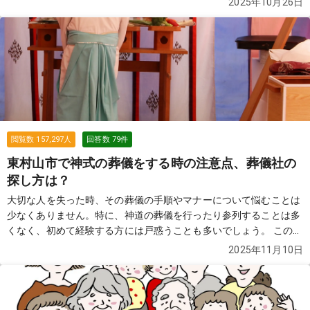
2025年10月26日
いうのが、母の要望です。 ただ、費用的には精神的には2日間葬儀
をするのはちょっと...という感じなので、一日葬（通夜なしの葬
儀）を考えています。 親戚や本当に親しい人も合わせて20名はい
かないと思うのですが、通夜をしないと失礼になっていまうのでし
ょうか？
続きを見る
閲覧数
157,297
人
回答数
79
件
東村山市で神式の葬儀をする時の注意点、葬儀社の
探し方は？
大切な人を失った時、その葬儀の手順やマナーについて悩むことは
少なくありません。特に、神道の葬儀を行ったり参列することは多
くなく、初めて経験する方には戸惑うことも多いでしょう。 この質
問では、神式の葬儀の特徴や手順、マナーについて詳しく解説しま
2025年11月10日
す。
続きを見る