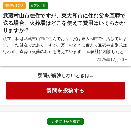
閲覧数
408
人
回答数
1
件
武蔵村山市在住ですが、東大和市に住む父を直葬で
送る場合、火葬場はどこを使えて費用はいくらかか
りますか？
現在、私は武蔵村山市に住んでおり、父は東大和市で生活していま
す。まだ健在ではありますが、万一のときに備えて通夜や告別式は
行わず、直葬（火葬のみ）を考えています。 葬儀社に相談したとこ
ろ、喪主の住所によっては武蔵村山市の「みずほ斎場」が使えて、
2025年12月20日
火葬料が無料になる場合があると聞きました。一方で、東大和市の
場合は府中の多摩火葬場や立川の火葬場を利用することになり、市
疑問が解決しないときは...
外料金がかかるとも言われています。 実際には、どの条件でどの火
葬場が使えるのか、火葬料はいくらになるのかがよく分かりませ
質問を投稿する
ん。また、直葬の場合の総額の目安や、安置日数が延びた場合の追
加費用についても知りたいです。 武蔵村山市在住で、東大和市に住
む父を直葬で見送る場合の火葬場の選び方と、費用の考え方を教え
てください。
続きを見る
カテゴリから探す