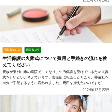
2026年01月20日
聞きました。 その代わりに「府中の多摩火葬場を使うことになる」
と説明されましたが、正直よく分かっていません。 家族葬で10〜
12名ほどを予定しています。 ・東村山市の場合、火葬場はどこを
使うのが一般的なのか ・式場と火葬場は別で考える必要があるのか
・府中の多摩火葬場で葬儀から火葬まで行うことはできるのか ・亡
くなった場合、まず何を決めればいいのか 初めてのことで段取りが
分からず不安です。教えてください。
続きを見る
閲覧数
581
人
回答数
3
件
生活保護の火葬式について費用と手続きの流れを教
えてください
親族が東村山市の病院で亡くなり、生活保護を受けているため火葬
式を行いたいと考えています。市役所に相談したところ、葬儀社を
自分で手配するように言われました。費用を抑えたいのですが、火
葬式全体でどれくらいの費用がかかるのでしょうか？また、生活保
2024年12月22日
護を活用した場合、手続きの流れや必要書類について教えていただ
けると助かります。できれば負担を最小限に抑えたいです。 どなた
か詳しい方、アドバイスをお願いいたします。
続きを見る