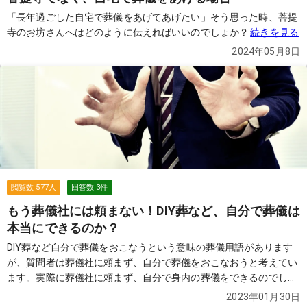
「長年過ごした自宅で葬儀をあげてあげたい」そう思った時、菩提
寺のお坊さんへはどのように伝えればいいのでしょか？
続きを見る
2024年05月8日
閲覧数
577
人
回答数
3
件
もう葬儀社には頼まない！DIY葬など、自分で葬儀は
本当にできるのか？
DIY葬など自分で葬儀をおこなうという意味の葬儀用語があります
が、質問者は葬儀社に頼まず、自分で葬儀をおこなおうと考えてい
ます。実際に葬儀社に頼まず、自分で身内の葬儀をできるのでしょ
うか？
続きを見る
2023年01月30日