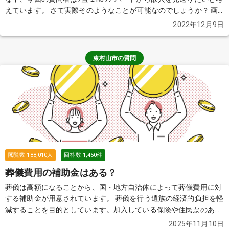
えています。 さて実際そのようなことが可能なのでしょうか？ 画
像引用元：インテリアハート（https://www.interior-
2022年12月9日
heart.com/seven-color/sit-alone/idea18.html）
続きを見る
東村山市の質問
閲覧数
188,010
人
回答数
1,450
件
葬儀費用の補助金はある？
葬儀は高額になることから、国・地方自治体によって葬儀費用に対
する補助金が用意されています。 葬儀を行う遺族の経済的負担を軽
減することを目的としています。加入している保険や住民票のある
自治体によって、もらえる金額や必要な申請書類などが異なります
2025年11月10日