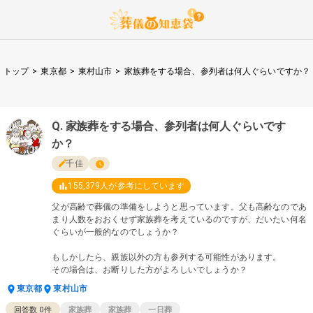
トップ
>
東京都
>
東村山市
>
家族葬をする場合、参列者は何人ぐらいですか？
家族葬をする場合、参列者は何人ぐらいです
か？
千佳
155,379
人が参考にしています
父が高齢で葬儀の準備をしようと思っています。父も高齢なのであ
まり人数をおおくせず家族葬を考えているのですが、だいたい何名
ぐらいが一般的なのでしょうか？
もしかしたら、親族以外の方も参列する可能性があります。
その場合は、お断りした方がよろしいでしょうか？
東京都
東村山市
回答数 0件
家族葬
家族葬
一日葬