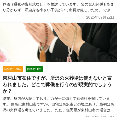
葬儀（通夜や告別式なし）を検討しています。 父の友人関係もあま
り分からず、私自身も小さい子供がいて出費が厳しいため、 できる
だけ費用を抑えたいと考えています。 インターネットで「76,000
2025年09月22日
円」と表示されていた葬儀社を見つけ、見積もりを依頼したのです
が、 実際には総額で35万円ほどになりました。 担当者に確認した
ところ、火葬場の料金やその他の費用は別途必要になるとのこと
で、 結局は思っていたよりも高額になってしまい、正直納得がいっ
ていません。 もちろん76,000円だけでできないことは理解しまし
たが、 最終的にかかる総額を含め、できるだけ安く対応してくれる
葬儀社を探しています。 近所で火葬のみを行った場合の費用総額の
相場や、 実際に利用して良かった葬儀社があれば教えていただきた
いです。 皆さまのおすすめをぜひ伺いたいです。
続きを見る
閲覧数
870
人
回答数
1
件
東村山市在住ですが、所沢の火葬場は使えないと言
われました。どこで葬儀を行うのが現実的でしょう
か？
現在、身内が入院しており、万が一に備えて葬儀社を探していま
す。 住所は東村山市ですが、自宅は所沢市との境にあり、最初は所
沢の火葬場を考えていました。 ただ、住民票が東村山市の場合は、
所沢市斎場は市外扱いになり、この時期（冬場）は利用できないと