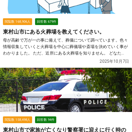
閲覧数
168,906
人
回答数
679
件
東村山市にある火葬場を教えてください。
母が高齢で万が一の事に備えて、葬儀について調べています。色々
情報収集していくと火葬場を中心に葬儀場や斎場を決めていく事が
わかりました。 ただ、近所にある火葬場を知りません。 どなた
か、近所にある火葬場を教えていただけませんでしょうか？
続き
2025年10月7日
を見る
閲覧数
158,498
人
回答数
94
件
東村山市で家族が亡くなり警察署に迎えに行く時の