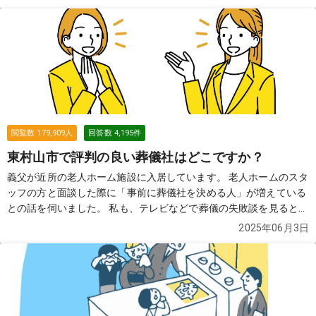
ので、確認が必要です。
続きを見る
閲覧数
179,909
人
回答数
4,195
件
東村山市で評判の良い葬儀社はどこですか？
義父が近所の老人ホーム施設に入居しています。 老人ホームのスタ
ッフの方と面談した際に「事前に葬儀社を決める人」が増えている
との話を伺いました。 私も、テレビなどで葬儀の失敗談を見ると、
事前に葬儀社を把握していた方がいいのかな？と思って、色々調べ
2025年06月3日
たのですが、近所の土地勘がなく困っております。 どなたか、良い
葬儀社を2〜3社教えていただけませんでしょうか？
続きを見る