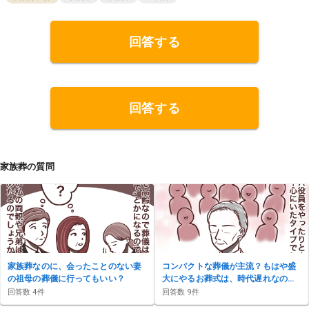
回答する
回答する
家族葬の質問
家族葬なのに、会ったことのない妻
コンパクトな葬儀が主流？もはや盛
の祖母の葬儀に行ってもいい？
大にやるお葬式は、時代遅れなの
か？
回答数
4
件
回答数
9
件