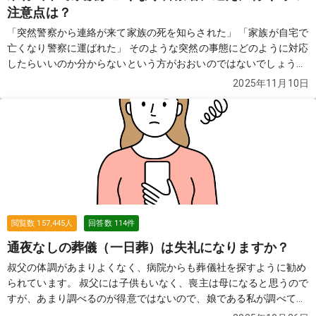
注意点は？
「突然警察から連絡が来て家族の死を知らされた」 「家族が自宅で
亡くなり警察に運ばれた」 そのような突然の事態にどのように対応
したらいいのか分からないという方がおおいのではないでしょう
か。この質問では故人が亡くなり警察が介入した際の流れや費用な
2025年11月10日
どについてご紹介します。
続きを見る
閲覧数
157,445
人
回答数
114
件
通夜なしの葬儀（一日葬）は失礼になりますか？
叔父の体調があまりよくなく、病院からも葬儀社を探すように勧め
られています。 叔父には子供もいなく、喪主は母になると思うので
すが、あまり調べるのが得意ではないので、娘である私が調べてい
ます。 葬儀をやらない（火葬式）ではなく、葬儀をしてあげたいと