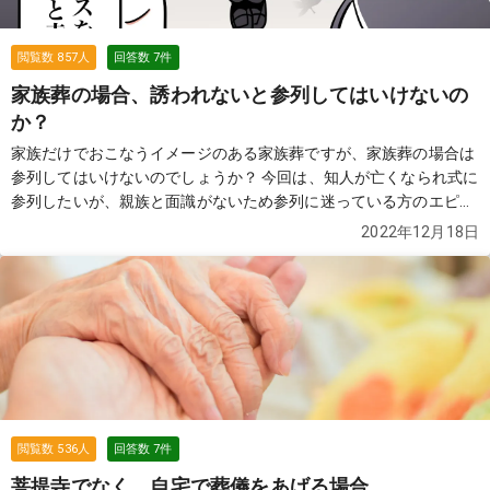
閲覧数
857
人
回答数
7
件
家族葬の場合、誘われないと参列してはいけないの
か？
家族だけでおこなうイメージのある家族葬ですが、家族葬の場合は
参列してはいけないのでしょうか？ 今回は、知人が亡くなられ式に
参列したいが、親族と面識がないため参列に迷っている方のエピソ
ードです。
続きを見る
2022年12月18日
閲覧数
536
人
回答数
7
件
菩提寺でなく、自宅で葬儀をあげる場合