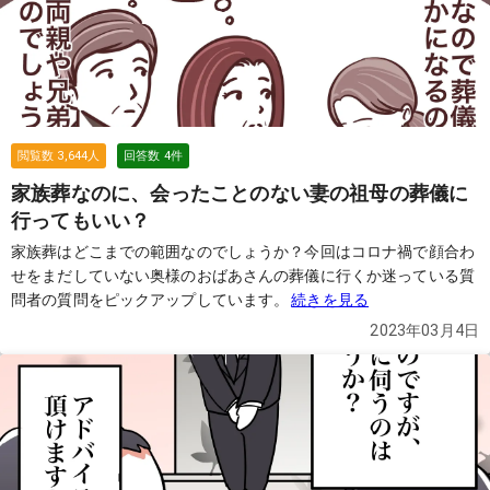
閲覧数
3,644
人
回答数
4
件
家族葬なのに、会ったことのない妻の祖母の葬儀に
行ってもいい？
家族葬はどこまでの範囲なのでしょうか？今回はコロナ禍で顔合わ
せをまだしていない奥様のおばあさんの葬儀に行くか迷っている質
問者の質問をピックアップしています。
続きを見る
2023年03月4日