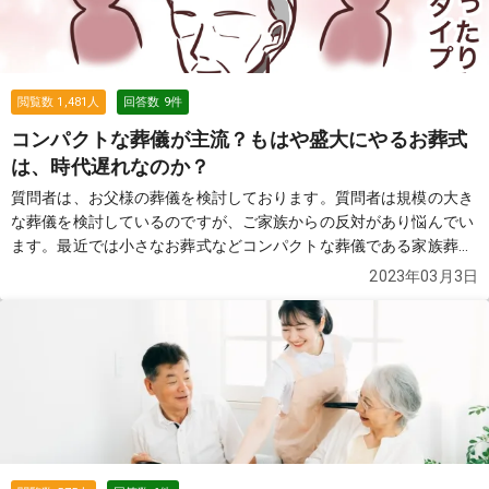
閲覧数
1,481
人
回答数
9
件
コンパクトな葬儀が主流？もはや盛大にやるお葬式
は、時代遅れなのか？
質問者は、お父様の葬儀を検討しております。質問者は規模の大き
な葬儀を検討しているのですが、ご家族からの反対があり悩んでい
ます。最近では小さなお葬式などコンパクトな葬儀である家族葬が
主流ですが、参列者を多く呼び、盛大にやるお葬式は、時代遅れな
2023年03月3日
のでしょうか？
続きを見る