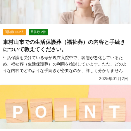
閲覧数
502
人
回答数
2
件
東村山市での生活保護葬（福祉葬）の内容と手続き
について教えてください。
生活保護を受けている母が現在入院中で、容態が悪化しているた
め、福祉葬（生活保護葬）の利用を検討しています。ただ、どのよ
うな内容でどのような手続きが必要なのか、詳しく分かりません。
福祉葬ではどのようなサービスが受けられるのか、また手続きの流
2025年01月2日
れや注意点があれば教えてください。特に火葬場の予約や費用負担
について知りたいです。
続きを見る