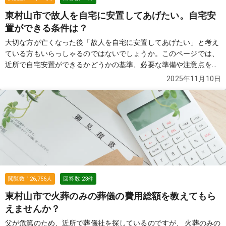
東村山市で故人を自宅に安置してあげたい。自宅安
置ができる条件は？
大切な方が亡くなった後「故人を自宅に安置してあげたい」と考え
ている方もいらっしゃるのではないでしょうか。このページでは、
近所で自宅安置ができるかどうかの基準、必要な準備や注意点を解
説します。
続きを見る
2025年11月10日
閲覧数
126,756
人
回答数
23
件
東村山市で火葬のみの葬儀の費用総額を教えてもら
えませんか？
父が危篤のため、近所で葬儀社を探しているのですが、 火葬のみの