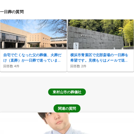
一日葬の質問
自宅で亡くなった父の葬儀、火葬だ
横浜市青葉区で北部斎場の一日葬を
け（直葬）か一日葬で迷っていま
希望です。見積もりはメールで送っ
す。北区から町屋斎場の場合の費用
てもらえますか？香典返しや精進落
回答数
4
件
回答数
2
件
と流れは？
としも含めた総額が知りたいです
東村山市
の葬儀社
関連の質問