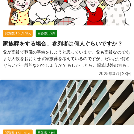
閲覧数
155,379
人
回答数
82
件
家族葬をする場合、参列者は何人ぐらいですか？
父が高齢で葬儀の準備をしようと思っています。父も高齢なのであ
まり人数をおおくせず家族葬を考えているのですが、だいたい何名
ぐらいが一般的なのでしょうか？ もしかしたら、親族以外の方も参
列する可能性があります。 その場合は、お断りした方がよろしいで
2025年07月23日
しょうか？
続きを見る
閲覧数
154,141
人
回答数
84
件