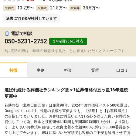
10.2
万〜
21.8
万〜
38.5
万〜
火葬式
火葬式
家族葬
過去に
118
名が検討しています
電話で相談
050-5231-2752
24時間356日対応
※お電話の際は「葬儀の知恵袋を見た」とお伝えいただくとスムーズです。
事例
料金
質問
口コミ
特徴
選ばれ続ける葬儀社ランキング堂々1位葬儀格付五ッ星16年連続
更新中
花勝葬祭（北春日部会館）は創業98年。2024年度葬儀社ベスト500社選出。
Googleクミコミ4.1。式場の規模や宣伝よりも、【信用】と【お客様満足】
の目指してまいりました。お客様に満足いただける心を添えた良いお葬式を
提供していく為、理念と技術研修に時間を年間350時間以上かけ、より新し
く、より良いお葬式を目指して改良改善を念願3000ヶ所行う3,000委員会を
立ち上げて合います。経験に基づいた実績でお客様のご不安を解消させて頂