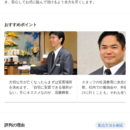
き、安心してお式に臨んで頂けるよう全力を尽くします。
おすすめポイント
大切な方が亡くなったらまずは安置場所
スタッフの社員教育に余念が
を決めます。「自宅に安置できる場所が
祭。社内での勉強会や、外部
ない」方にオススメなのが、花勝葬祭で
けに行くことも。それも全て
す。自社式場「北春日部会館」に安置室
亡くして悲しむ家族に寄り添
があり、大切な故人をしっかり預かって
なしや上質なサービスを提供
くれます。事前に問合せればいつでも何
「私の時もあなたでお願い」
時間でも面会できるのも嬉しいですね。
から言われることもあります
評判の理由
配点方法を確認