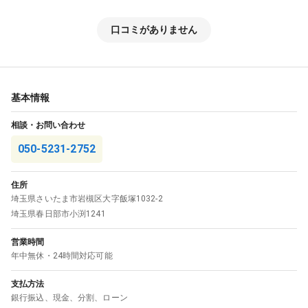
口コミがありません
基本情報
相談・お問い合わせ
050-5231-2752
住所
埼玉県
さいたま市岩槻区
大字飯塚1032-2
埼玉県
春日部市
小渕1241
営業時間
年中無休・24時間対応可能
支払方法
銀行振込
、
現金
、
分割
、
ローン