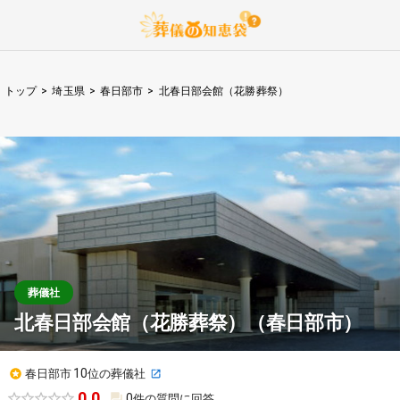
トップ
>
埼玉県
>
春日部市
>
北春日部会館（花勝葬祭）
葬儀社
北春日部会館（花勝葬祭）
（
春日部市
）
10
春日部市
位の葬儀社
0.0
0
件の質問に回答