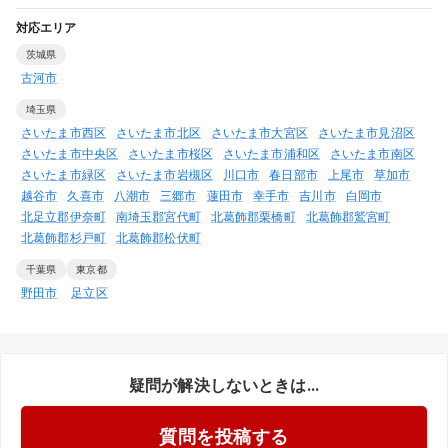
対応エリア
茨城県
古河市
埼玉県
さいたま市西区
さいたま市北区
さいたま市大宮区
さいたま市見沼区
さいたま市中央区
さいたま市桜区
さいたま市浦和区
さいたま市南区
さいたま市緑区
さいたま市岩槻区
川口市
春日部市
上尾市
草加市
越谷市
久喜市
八潮市
三郷市
蓮田市
幸手市
吉川市
白岡市
北足立郡伊奈町
南埼玉郡宮代町
北葛飾郡栗橋町
北葛飾郡鷲宮町
北葛飾郡杉戸町
北葛飾郡松伏町
千葉県
東京都
野田市
足立区
疑問が解決しないときは...
質問を投稿する