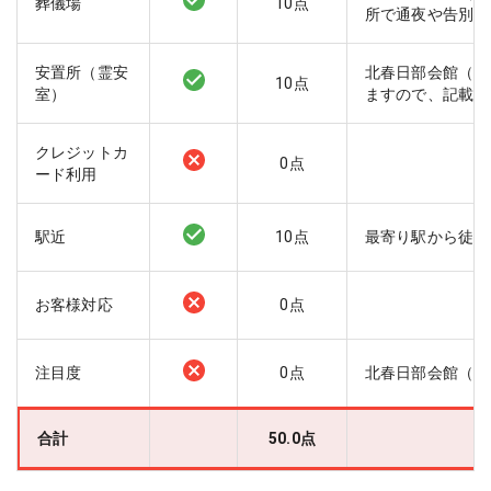
葬儀場
10
点
所で通夜や告別式
安置所（霊安
北春日部会館（花
10
点
室）
ますので、記載の
クレジットカ
0
点
ード利用
駅近
10
点
最寄り駅から徒歩
お客様対応
0
点
注目度
0
点
北春日部会館（花
合計
50.0
点