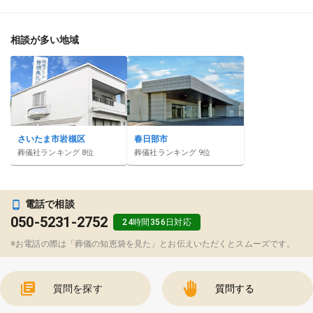
相談が多い地域
さいたま市岩槻区
春日部市
葬儀社ランキング
8
位
葬儀社ランキング
9
位
電話で相談
050-5231-2752
24時間356日対応
※お電話の際は「葬儀の知恵袋を見た」とお伝えいただくとスムーズです。
質問を探す
質問する