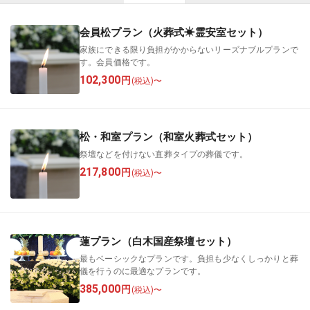
会員松プラン（火葬式☀︎霊安室セット）
家族にできる限り負担がかからないリーズナブルプランで
す。会員価格です。
102,300
円
(税込)〜
松・和室プラン（和室火葬式セット）
祭壇などを付けない直葬タイプの葬儀です。
217,800
円
(税込)〜
蓮プラン（白木国産祭壇セット）
最もベーシックなプランです。負担も少なくしっかりと葬
儀を行うのに最適なプランです。
385,000
円
(税込)〜