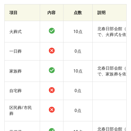
項目
内容
点数
説明
北春日部会館（花
火葬式
10
点
で、火葬式を依頼
一日葬
0
点
北春日部会館（花
家族葬
10
点
で、家族葬を依頼
自宅葬
0
点
区民葬/市民
0
点
葬
北春日部会館（花