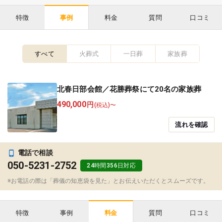
特徴
料金
質問
口コミ
事例
すべて
火葬式
一日葬
家族葬
北春日部会館／花勝葬祭にて20名の家族葬
490,000
円
(税込)〜
流れを確認
電話で相談
050-5231-2752
24時間356日対応
※お電話の際は「葬儀の知恵袋を見た」とお伝えいただくとスムーズです。
特徴
事例
質問
口コミ
料金