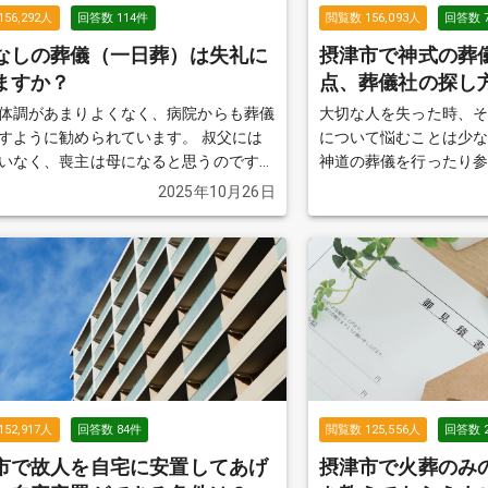
156,292
人
回答数
114
件
閲覧数
156,093
人
回答数
なしの葬儀（一日葬）は失礼に
摂津市で神式の葬
ますか？
点、葬儀社の探し
体調があまりよくなく、病院からも葬儀
大切な人を失った時、
ように勧められています。 叔父には
について悩むことは少
いなく、喪主は母になると思うのです
神道の葬儀を行ったり
まり調べるのが得意ではないので、娘で
く、初めて経験する方
2025年10月26日
べています。 葬儀をやらない（火
しょう。 この質問では、神式の葬儀の特徴や
ではなく、葬儀をしてあげたいというの
手順、マナーについて
の要望です。 ただ、費用的には精神的
きを見る
日間葬儀をするのはちょっと...という感
で、一日葬（通夜なしの葬儀）を考えて
合わせて20
かないと思うのですが、通夜をしないと
なっていまうのでしょうか？
続きを見
152,917
人
回答数
84
件
閲覧数
125,556
人
回答数
市で故人を自宅に安置してあげ
摂津市で火葬のみ