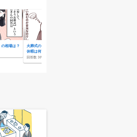
）の相場は？
火葬式の時に、会社の忌引き
菩提寺の鶴の一声で、火葬式
休暇は何日もらえるのか？
や一日葬はできなくなる？
回答数
3
件
回答数
10
件