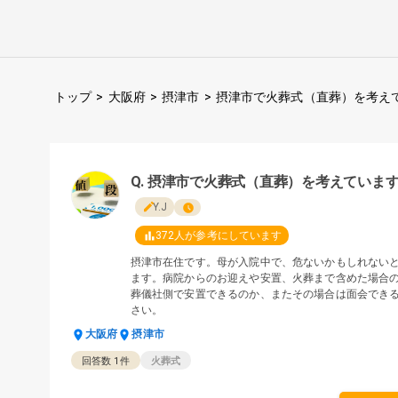
トップ
>
大阪府
>
摂津市
>
摂津市で火葬式（直葬）を考え
摂津市で火葬式（直葬）を考えていま
Y.J
372
人が参考にしています
摂津市在住です。母が入院中で、危ないかもしれない
ます。病院からのお迎えや安置、火葬まで含めた場合
葬儀社側で安置できるのか、またその場合は面会でき
さい。
大阪府
摂津市
回答数
1
件
火葬式