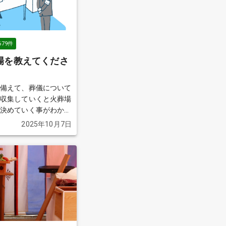
679
件
場を教えてくださ
に備えて、葬儀について
報収集していくと火葬場
を決めていく事がわかり
2025年10月7日
か？
続きを見る