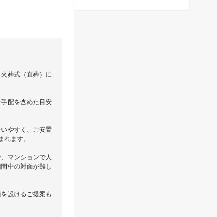
。火葬式（直葬）に
な手配を含めた目安
合いやすく、ご安置
まれます。
で、マンションで人
期間中の対面が難し
場を設けるご提案も
。