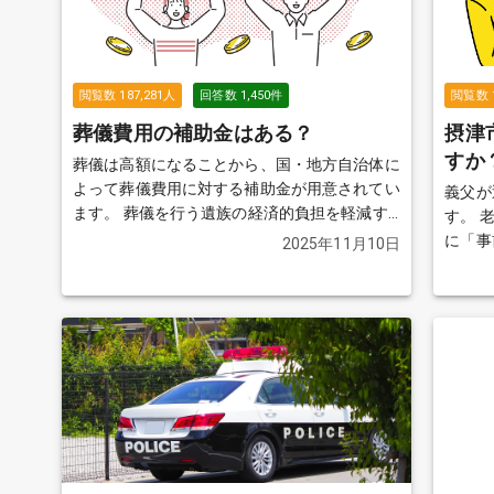
閲覧数
187,281
人
回答数
1,450
件
閲覧数
葬儀費用の補助金はある？
摂津
すか
葬儀は高額になることから、国・地方自治体に
よって葬儀費用に対する補助金が用意されてい
義父が
ます。 葬儀を行う遺族の経済的負担を軽減す
す。 老人ホームのスタッフの方と面談した際
ることを目的としています。加入している保険
に「事
2025年11月10日
や住民票のある自治体によって、もらえる金額
の話を伺いまし
や必要な申請書類などが異なりますので、確認
の失敗
が必要です。
続きを見る
た方が
すが、
どなた
けませ