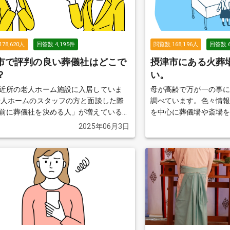
178,620
人
回答数
4,195
件
閲覧数
168,196
人
回答数
市で評判の良い葬儀社はどこで
摂津市にある火葬
？
い。
近所の老人ホーム施設に入居していま
母が高齢で万が一の事
調べています。色々情
前に葬儀社を決める人」が増えていると
を中心に葬儀場や斎場
た。 私も、テレビなどで葬儀
ました。 ただ、近所にある火葬場を知りませ
2025年06月3日
談を見ると、事前に葬儀社を把握してい
ん。 どなたか、近所にある火葬場を教えてい
いいのかな？と思って、色々調べたので
ただけませんでしょう
近所の土地勘がなく困っております。
か、良い葬儀社を2〜3社教えていただ
んでしょうか？
続きを見る