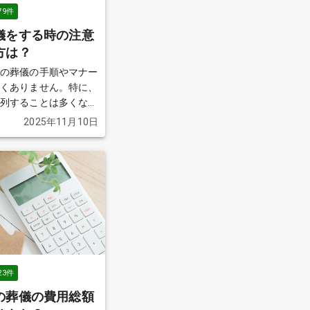
79
件
儀をする時の注意
方は？
その葬儀の手順やマナー
なくありません。特に、
参列することは多くな
には戸惑うことも多いで
2025年11月10日
詳しく解説します。
続
23
件
の葬儀の費用総額