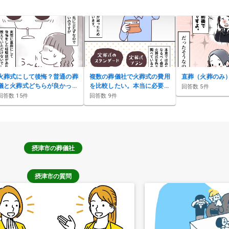
火葬式にして後悔？普通の葬
複数の葬儀社で火葬式の費用
直葬（火葬のみ
儀と火葬式どちらが良かっ
を比較したい。本当に必要な
回答数
5
件
た？
項目は？
回答数
15
件
回答数
9
件
摂津市
の葬儀社
摂津市の質問