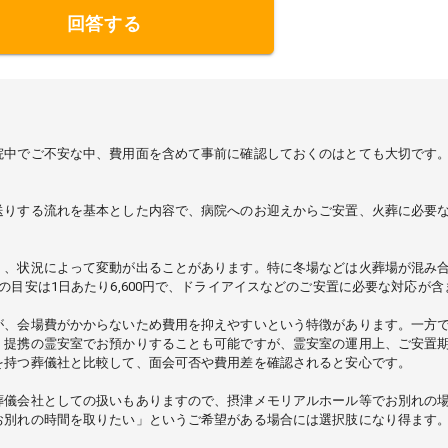
回答する
院中でご不安な中、費用面を含めて事前に確認しておくのはとても大切です
送りする流れを基本とした内容で、病院へのお迎えからご安置、火葬に必要
く、状況によって変動が出ることがあります。特に冬場などは火葬場が混み
目安は1日あたり6,600円で、ドライアイスなどのご安置に必要な対応が含
が、会場費がかからないため費用を抑えやすいという特徴があります。一方
、提携の霊安室でお預かりすることも可能ですが、霊安室の運用上、ご安置
を持つ葬儀社と比較して、面会可否や費用差を確認されると安心です。
葬儀会社としての扱いもありますので、摂津メモリアルホール等でお別れの
お別れの時間を取りたい」というご希望がある場合には選択肢になり得ます