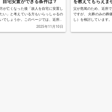
。自宅安置ができる条件は？
を教えてもらえま
方が亡くなった後「故人を自宅に安置し
父が危篤のため、近所
たい」と考えている方もいらっしゃるの
ですが、 火葬のみの葬
いでしょうか。このページでは、近所で
し）を検討しています。 父の友人関係もあ
置ができるかどうかの基準、必要な準備
り分からず、私自身も
2025年11月10日
点を解説します。
続きを見る
厳しいため、 できるだ
えています。 インターネットで「76,000円」
と表示されていた葬儀
依頼したのですが、 実
どになりました。 担当者に確認したところ、
火葬場の料金やその他
とのことで、 結局は思
なってしまい、正直納
もちろん76,000円だ
しましたが、 最終的に
きるだけ安く対応して
ます。 近所で火葬のみを行った場合の費用総
額の相場や、 実際に利
があれば教えていただきたいで
おすすめをぜひ伺いた