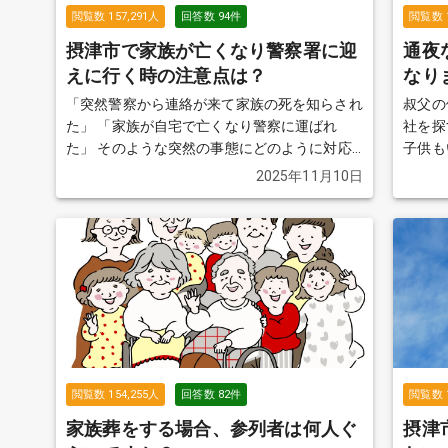
閲覧数
157,291
人
回答数
94
件
閲覧数
摂津市で家族が亡くなり警察署に迎
通夜
えに行く時の注意点は？
なり
「突然警察から連絡が来て家族の死を知らされ
叔父の
た」 「家族が自宅で亡くなり警察に運ばれ
社を探す
た」 そのような突然の事態にどのように対応
子供も
したらいいのか分からないという方がおおいの
が、あ
2025年11月10日
ではないでしょうか。この質問では故人が亡く
ある私が調
なり警察が介入した際の流れや費用などについ
葬式）
てご紹介します。
続きを見る
が、母
には2
じなの
います。 親戚や本当に親しい人も
名はい
失礼に
る
閲覧数
154,255
人
回答数
82
件
閲覧数
家族葬をする場合、参列者は何人ぐ
摂津