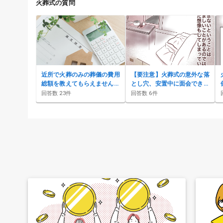
火葬式の質問
近所で火葬のみの葬儀の費用
【要注意】火葬式の意外な落
総額を教えてもらえません
とし穴、安置中に面会できな
か？
い葬儀社
回答数
23
件
回答数
6
件