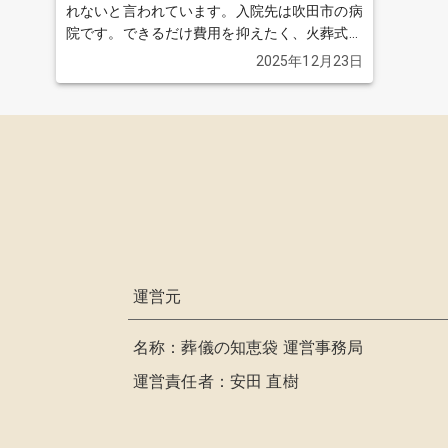
れないと言われています。入院先は吹田市の病
院です。できるだけ費用を抑えたく、火葬式
（直葬）を希望しています。病院からのお迎え
2025年12月23日
や安置、火葬まで含めた場合の実際の総額がど
れくらいになるのか知りたいです。自宅はマン
ションなので自宅安置に少し不安があり、葬儀
社側で安置できるのか、またその場合は面会で
きるのかも気になります。火葬場が混んで日数
が延びた場合、1日あたりいくら追加になるの
かも教えてください。
続きを見る
運営元
名称：葬儀の知恵袋 運営事務局
運営責任者：安田 直樹