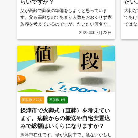
らいですか？
たい
父が高齢で葬儀の準備をしようと思っていま
大切な
す。父も高齢なのであまり人数をおおくせず家
てあげ
族葬を考えているのですが、だいたい何名ぐら
ではな
いが一般的なのでしょうか？ もしかしたら、
自宅安
2025年07月23日
親族以外の方も参列する可能性があります。
や注意
その場合は、お断りした方がよろしいでしょう
か？
続きを見る
閲覧数
372
人
回答数
1
件
摂津市で火葬式（直葬）を考えてい
ます。病院からの搬送や自宅安置込
みで総額はいくらになりますか？
摂津市在住です。母が入院中で、危ないかもし