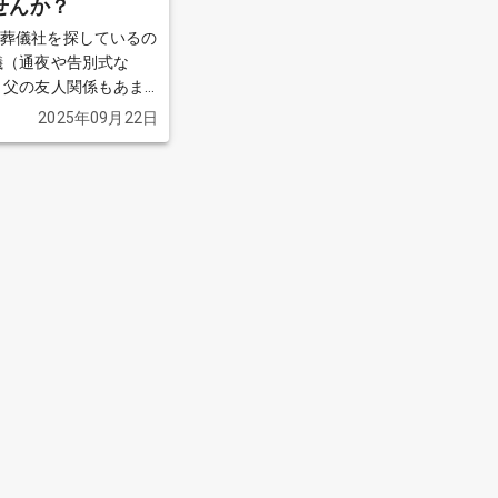
せんか？
で葬儀社を探しているの
儀（通夜や告別式な
ま
小さい子供がいて出費が
2025年09月22日
け費用を抑えたいと考
社を見つけ、見積もりを
際には総額で35万円ほ
の費用は別途必要になる
っていたよりも高額に
得がいっていません。
けでできないことは理解
かかる総額を含め、で
くれる葬儀社を探してい
用して良かった葬儀社
す。 皆さまの
いです。
続きを見る