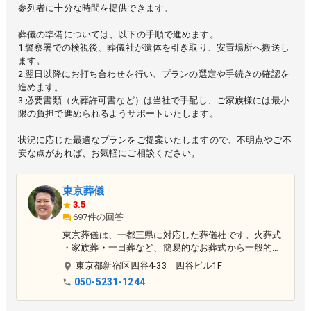
参列者に十分な時間を提供できます。
葬儀の準備については、以下の手順で進めます。
1.警察署での検視後、葬儀社が遺体を引き取り、安置場所へ搬送し
ます。
2.翌日以降にお打ち合わせを行い、プランの選定や手続きの確認を
進めます。
3.必要書類（火葬許可書など）は当社で手配し、ご家族様には最小
限の負担で進められるようサポートいたします。
状況に応じた最適なプランをご提案いたしますので、不明点やご不
安な点があれば、お気軽にご相談ください。
東京葬儀
3.5
697件の回答
東京葬儀は、一都三県に対応した葬儀社です。火葬式
・家族葬・一日葬など、簡易的なお葬式から一般的な
お葬式までご相談を承っております。
東京都
新宿区
四谷4-33 四谷ビル1F
050-5231-1244