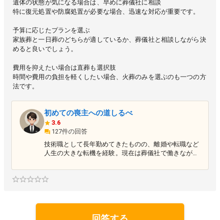
遺体の状態が気になる場合は、早めに葬儀社に相談
特に復元処置や防腐処置が必要な場合、迅速な対応が重要です。
予算に応じたプランを選ぶ
家族葬と一日葬のどちらが適しているか、葬儀社と相談しながら決
めると良いでしょう。
費用を抑えたい場合は直葬も選択肢
時間や費用の負担を軽くしたい場合、火葬のみを選ぶのも一つの方
法です。
初めての喪主への道しるべ
3.6
127件の回答
技術職として長年勤めてきたものの、離婚や転職など
人生の大きな転機を経験。現在は葬儀社で働きながら
、新たなステージで日々挑戦を続けています。家族や
仕事に向き合った経験を通じて得た気づきや学びを、
ブログで発信中。同じような人生の岐路に立つ方々に
寄り添い、少しでも前を向くきっかけとなる情報や思
いを届けたいと考えています。どんな状況でも一歩ず
つ進むことを信念に、挑戦を続けています。 <a href=
"https://okuriokurare.blog/" target="_blank">https://o
回答する