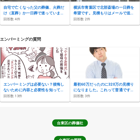
自宅で亡くなった父の葬儀、火葬だ
横浜市青葉区で北部斎場の一日葬を
け（直葬）か一日葬で迷っていま
希望です。見積もりはメールで送っ
す。北区から町屋斎場の場合の費用
てもらえますか？香典返しや精進落
回答数
4
件
回答数
2
件
と流れは？
としも含めた総額が知りたいです
エンバーミングの質問
エンバーミングは必要ない？後悔し
最初60万だったのに320万の見積り
ないために内容と必要性を知ってお
になりました。これって普通です
こう
か？
回答数
13
件
回答数
3
件
台東区
の葬儀社