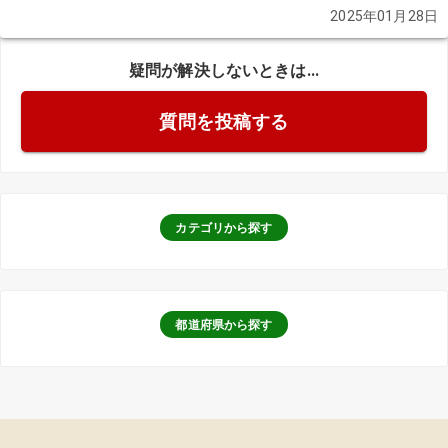
またその利用方法について教えてください。 さらに、自宅に遺体を
2025年01月28日
安置する場合の準備や必要なものについても知りたいです。マンシ
ョン住まいでも対応可能かどうか、また、自宅での安置から町屋斎
疑問が解決しないときは...
場へ移動する流れや費用感についても教えていただけると助かりま
す。どうぞよろしくお願いします。
続きを見る
質問を投稿する
カテゴリから探す
都道府県から探す