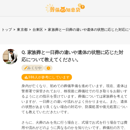
トップ
>
東京都
>
台東区
>
家族葬と一日葬の違いや遺体の状態に応じた対応に
家族葬と一日葬の違いや遺体の状態に応じた対
応について教えてください。
みくりや
386
人が参考にしています
身内が亡くなり、初めての葬儀準備を進めています。現在、遺体は
警察署で保管されており、検視後に葬儀社での引き取りをお願いす
るようにとの指示を受けています。葬儀については家族葬を考えて
いますが、一日葬との違いや流れがよく分かりません。また、遺体
の状態があまり良くない場合の対応や、防腐処置や復元処置につい
ても教えていただきたいです。
さらに、火葬のみを先に行う場合と、式場でお式を行う場合では費
用や流れがどのように異なるのかを知りたいです。葬儀社の方で、