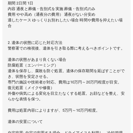
期間 2日間 1日
内容 通夜と葬儀・告別式を実施 葬儀・告別式のみ
費用 やや高め（通夜分の費用） 通夜がない分安め
適したケース ゆっくりお別れしたい場合 時間や費用を抑えたい場
合
2. 遺体の状態に応じた対応方法
警察署での検視後、遺体を引き取る際に考えるべきポイントです。
遺体の状態があまり良くない場合
防腐処置（エンバーミング）
遺体を保存し、腐敗を防ぐ処置。遺体の保存期間を延ばすことがで
き、状態を安定させる。
専門の施設や技術者が対応。費用は10万円～20万円程度が目安。
復元処置（メイクや修復）
外傷や病気による変化を目立たなくする処置。お顔などを整え、安
らかな表情を保つ。
費用は処置内容によりますが、5万円～10万円程度。
遺体の安置について
自宅安置: 自宅で安置する場合、ドライアイスを利用し、冷却管理