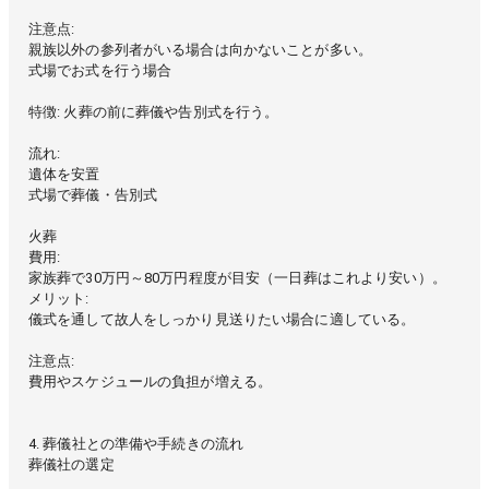
注意点:
親族以外の参列者がいる場合は向かないことが多い。
式場でお式を行う場合
特徴: 火葬の前に葬儀や告別式を行う。
流れ:
遺体を安置
式場で葬儀・告別式
火葬
費用:
家族葬で30万円～80万円程度が目安（一日葬はこれより安い）。
メリット:
儀式を通して故人をしっかり見送りたい場合に適している。
注意点:
費用やスケジュールの負担が増える。
4. 葬儀社との準備や手続きの流れ
葬儀社の選定