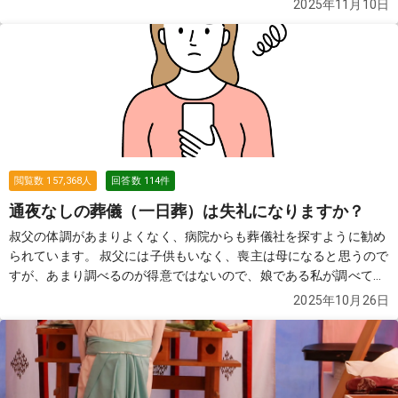
2025年11月10日
どについてご紹介します。
続きを見る
閲覧数
157,368
人
回答数
114
件
通夜なしの葬儀（一日葬）は失礼になりますか？
叔父の体調があまりよくなく、病院からも葬儀社を探すように勧め
られています。 叔父には子供もいなく、喪主は母になると思うので
すが、あまり調べるのが得意ではないので、娘である私が調べてい
ます。 葬儀をやらない（火葬式）ではなく、葬儀をしてあげたいと
2025年10月26日
いうのが、母の要望です。 ただ、費用的には精神的には2日間葬儀
をするのはちょっと...という感じなので、一日葬（通夜なしの葬
儀）を考えています。 親戚や本当に親しい人も合わせて20名はい
かないと思うのですが、通夜をしないと失礼になっていまうのでし
ょうか？
続きを見る