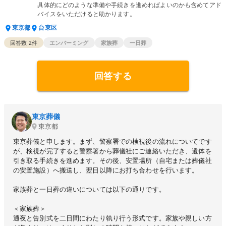
具体的にどのような準備や手続きを進めればよいのかも含めてアド
バイスをいただけると助かります。
東京都
台東区
回答数
2
件
エンバーミング
家族葬
一日葬
回答する
東京葬儀
東京都
東京葬儀と申します。まず、警察署での検視後の流れについてです
が、検視が完了すると警察署から葬儀社にご連絡いただき、遺体を
引き取る手続きを進めます。その後、安置場所（自宅または葬儀社
の安置施設）へ搬送し、翌日以降にお打ち合わせを行います。
家族葬と一日葬の違いについては以下の通りです。
＜家族葬＞
通夜と告別式を二日間にわたり執り行う形式です。家族や親しい方