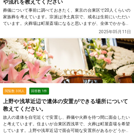
や流れを教えてください
葬儀について事前に調べておきたく、東京の台東区で20人くらいの
家族葬を考えています。宗派は浄土真宗で、戒名は生前にいただい
ています。火葬場は町屋斎場になると思いますが、全体でかかる費
用や流れについて教えてください。お坊さんはこちらでお願いする
2025年05月11日
場合と、自分たちで依頼する場合で違いがありますか？また、自宅
に連れて帰るのではなく、安置所に預けるケースも多いと聞いたの
ですが、その場合の日数や費用はどれくらいかかるものでしょう
か？最近は一日葬も増えていると聞きますが、通夜も行う形との費
用差や流れも知りたいです。お花の祭壇もつけたいと思っているの
ですが、一般的なものでどれくらいの見積もりになりますか？事前
に準備できることや、注意点があれば教えてください。
続きを見る
閲覧数
335
人
回答数
1
件
上野や浅草近辺で遺体の安置ができる場所について
教えてください。
故人の遺体を自宅近くで安置し、葬儀や火葬を待つ間に面会したい
と考えています。住まいが台東区西浅草で、火葬は町屋斎場を希望
しています。上野や浅草近辺で面会可能な安置所があるかどうか、