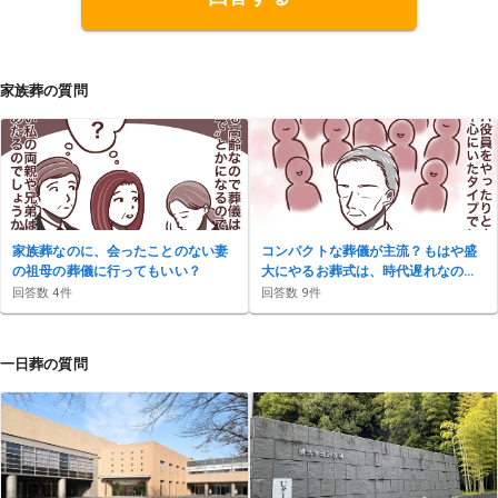
kuriokurare.blog/</a>
家族葬の質問
家族葬なのに、会ったことのない妻
コンパクトな葬儀が主流？もはや盛
の祖母の葬儀に行ってもいい？
大にやるお葬式は、時代遅れなの
か？
回答数
4
件
回答数
9
件
一日葬の質問