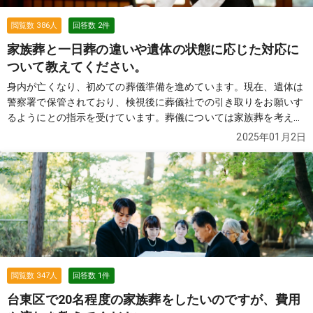
閲覧数
386
人
回答数
2
件
家族葬と一日葬の違いや遺体の状態に応じた対応に
ついて教えてください。
身内が亡くなり、初めての葬儀準備を進めています。現在、遺体は
警察署で保管されており、検視後に葬儀社での引き取りをお願いす
るようにとの指示を受けています。葬儀については家族葬を考えて
いますが、一日葬との違いや流れがよく分かりません。また、遺体
2025年01月2日
の状態があまり良くない場合の対応や、防腐処置や復元処置につい
ても教えていただきたいです。 さらに、火葬のみを先に行う場合
と、式場でお式を行う場合では費用や流れがどのように異なるのか
を知りたいです。葬儀社の方で、具体的にどのような準備や手続き
を進めればよいのかも含めてアドバイスをいただけると助かりま
す。
続きを見る
閲覧数
347
人
回答数
1
件
台東区で20名程度の家族葬をしたいのですが、費用