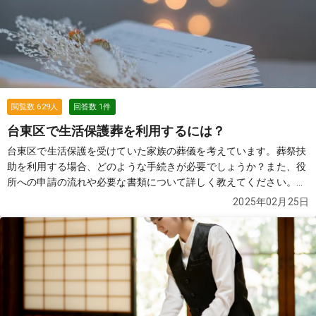
ところ、火葬場の料金やその他の費用は別途必要になるとのこと
で、 結局は思っていたよりも高額になってしまい、正直納得がいっ
ていません。 もちろん76,000円だけでできないことは理解しまし
たが、 最終的にかかる総額を含め、できるだけ安く対応してくれる
葬儀社を探しています。 近所で火葬のみを行った場合の費用総額の
相場や、 実際に利用して良かった葬儀社があれば教えていただきた
いです。 皆さまのおすすめをぜひ伺いたいです。
続きを見る
閲覧数
629
人
回答数
1
件
台東区で生活保護葬を利用するには？
台東区で生活保護を受けていた家族の葬儀を考えています。葬祭扶
助を利用する場合、どのような手続きが必要でしょうか？また、役
所への申請の流れや必要な書類について詳しく教えてください。さ
らに、申請前に葬儀を行うことはできるのか、どのような葬儀内容
2025年02月25日
になるのかも知りたいです。
続きを見る