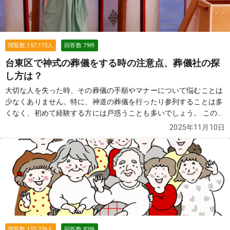
閲覧数
157,173
人
回答数
79
件
台東区で神式の葬儀をする時の注意点、葬儀社の探
し方は？
大切な人を失った時、その葬儀の手順やマナーについて悩むことは
少なくありません。特に、神道の葬儀を行ったり参列することは多
くなく、初めて経験する方には戸惑うことも多いでしょう。 この質
問では、神式の葬儀の特徴や手順、マナーについて詳しく解説しま
2025年11月10日
す。
続きを見る
閲覧数
155,276
人
回答数
82
件