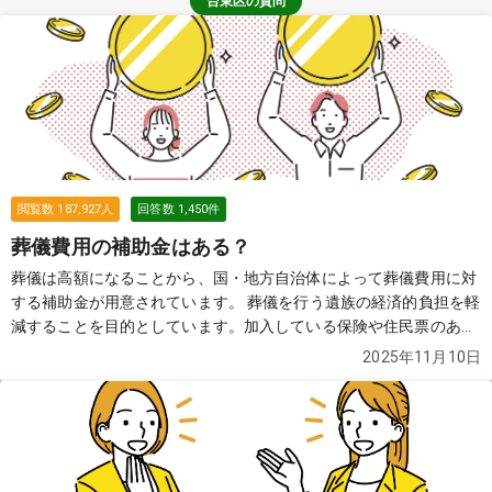
台東区の質問
閲覧数
187,927
人
回答数
1,450
件
葬儀費用の補助金はある？
葬儀は高額になることから、国・地方自治体によって葬儀費用に対
する補助金が用意されています。 葬儀を行う遺族の経済的負担を軽
減することを目的としています。加入している保険や住民票のある
自治体によって、もらえる金額や必要な申請書類などが異なります
2025年11月10日
ので、確認が必要です。
続きを見る