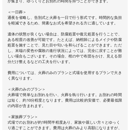
が集まり、ゆっくりとお別れの時間を持つことができます。
＜一日葬＞
通夜を省略し、告別式と火葬を一日で行う形式です。時間的な負担
を軽減できるため、簡素なお式を希望される方に適しています。
遺体の状態が良くない場合は、防腐処置や復元処置を行うことで、
ある程度の改善が可能です。たとえば、納棺師によるメイクや防腐
処置を施すことで、見た目や匂いを和らげることができます。ただ
し、末端の変色や腐敗の進行状況によっては、完全に戻すことが難
しい場合もございます。その場合、棺の中で布団をかけ、見える部
分だけ整えるなどの工夫を行います。
費用については、火葬のみのプランと式場を使用するプランで大き
く異なります。
＜火葬のみのプラン＞
火葬場で簡単なお別れを行い、火葬を執り行います。お別れの時間
は短く、約10分程度となります。費用は比較的安価で、必要最低限
の内容が含まれます。
＜家族葬プラン＞
式場でのお別れが約1時間半程度あり、家族や親しい方々とゆっく
り過ごすことができます。費用は火葬のみより高額になりますが、