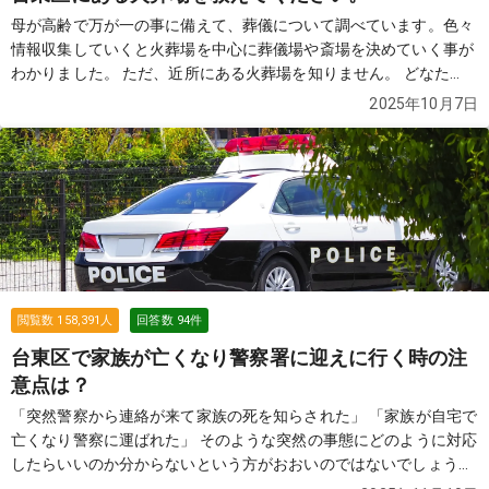
母が高齢で万が一の事に備えて、葬儀について調べています。色々
情報収集していくと火葬場を中心に葬儀場や斎場を決めていく事が
わかりました。 ただ、近所にある火葬場を知りません。 どなた
か、近所にある火葬場を教えていただけませんでしょうか？
続き
2025年10月7日
を見る
閲覧数
158,391
人
回答数
94
件
台東区で家族が亡くなり警察署に迎えに行く時の注
意点は？
「突然警察から連絡が来て家族の死を知らされた」 「家族が自宅で
亡くなり警察に運ばれた」 そのような突然の事態にどのように対応
したらいいのか分からないという方がおおいのではないでしょう
か。この質問では故人が亡くなり警察が介入した際の流れや費用な