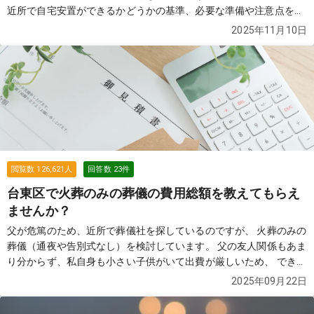
近所で自宅安置ができるかどうかの基準、必要な準備や注意点を解
説します。
続きを見る
2025年11月10日
閲覧数
126,621
人
回答数
23
件
台東区で火葬のみの葬儀の費用総額を教えてもらえ
ませんか？
父が危篤のため、近所で葬儀社を探しているのですが、 火葬のみの
葬儀（通夜や告別式なし）を検討しています。 父の友人関係もあま
り分からず、私自身も小さい子供がいて出費が厳しいため、 できる
だけ費用を抑えたいと考えています。 インターネットで「76,000
2025年09月22日
円」と表示されていた葬儀社を見つけ、見積もりを依頼したのです
が、 実際には総額で35万円ほどになりました。 担当者に確認した