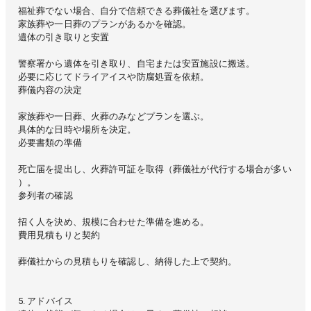
福祉葬でない場合、自分で信頼できる葬儀社を選びます。
家族葬や一日葬のプランがあるかを確認。
遺体の引き取りと安置
警察署から遺体を引き取り、自宅または安置施設に搬送。
必要に応じてドライアイスや防腐処置を依頼。
葬儀内容の決定
家族葬や一日葬、火葬のみなどプランを選ぶ。
具体的な日時や場所を決定。
必要書類の準備
死亡届を提出し、火葬許可証を取得（葬儀社が代行する場合が多い
）。
参列者の確認
招く人を決め、規模に合わせた準備を進める。
費用見積もりと契約
葬儀社からの見積もりを確認し、納得した上で契約。
5. アドバイス