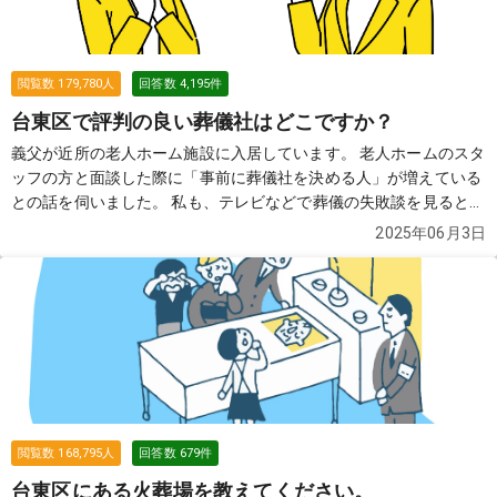
閲覧数
179,780
人
回答数
4,195
件
台東区で評判の良い葬儀社はどこですか？
義父が近所の老人ホーム施設に入居しています。 老人ホームのスタ
ッフの方と面談した際に「事前に葬儀社を決める人」が増えている
との話を伺いました。 私も、テレビなどで葬儀の失敗談を見ると、
事前に葬儀社を把握していた方がいいのかな？と思って、色々調べ
2025年06月3日
たのですが、近所の土地勘がなく困っております。 どなたか、良い
葬儀社を2〜3社教えていただけませんでしょうか？
続きを見る
閲覧数
168,795
人
回答数
679
件
台東区にある火葬場を教えてください。