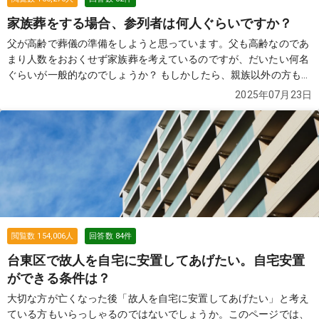
家族葬をする場合、参列者は何人ぐらいですか？
父が高齢で葬儀の準備をしようと思っています。父も高齢なのであ
まり人数をおおくせず家族葬を考えているのですが、だいたい何名
ぐらいが一般的なのでしょうか？ もしかしたら、親族以外の方も参
列する可能性があります。 その場合は、お断りした方がよろしいで
2025年07月23日
しょうか？
続きを見る
閲覧数
154,006
人
回答数
84
件
台東区で故人を自宅に安置してあげたい。自宅安置
ができる条件は？
大切な方が亡くなった後「故人を自宅に安置してあげたい」と考え
ている方もいらっしゃるのではないでしょうか。このページでは、