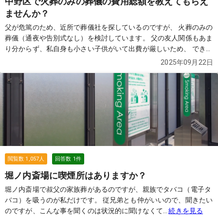
中野区で火葬のみの葬儀の費用総額を教えてもらえ
ませんか？
父が危篤のため、近所で葬儀社を探しているのですが、 火葬のみの
葬儀（通夜や告別式なし）を検討しています。 父の友人関係もあま
り分からず、私自身も小さい子供がいて出費が厳しいため、 できる
だけ費用を抑えたいと考えています。 インターネットで「76,000
2025年09月22日
円」と表示されていた葬儀社を見つけ、見積もりを依頼したのです
が、 実際には総額で35万円ほどになりました。 担当者に確認した
ところ、火葬場の料金やその他の費用は別途必要になるとのこと
で、 結局は思っていたよりも高額になってしまい、正直納得がいっ
ていません。 もちろん76,000円だけでできないことは理解しまし
たが、 最終的にかかる総額を含め、できるだけ安く対応してくれる
葬儀社を探しています。 近所で火葬のみを行った場合の費用総額の
相場や、 実際に利用して良かった葬儀社があれば教えていただきた
いです。 皆さまのおすすめをぜひ伺いたいです。
続きを見る
閲覧数
1,057
人
回答数
1
件
堀ノ内斎場に喫煙所はありますか？
堀ノ内斎場で叔父の家族葬があるのですが、親族でタバコ（電子タ
バコ）を吸うのが私だけです。 従兄弟とも仲がいいので、聞きたい
のですが、こんな事を聞くのは状況的に聞けなくて...
続きを見る