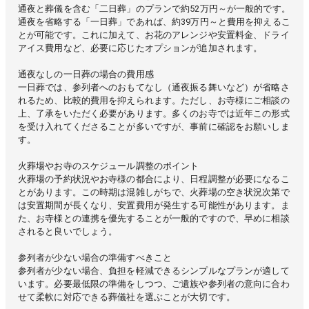
通夜と葬儀を含む「二日葬」のプランで約52万円～が一般的です。
通夜を省略する「一日葬」であれば、約39万円～と費用を抑えるこ
とが可能です。これに加えて、お花のアレンジや安置料金、ドライ
アイス費用など、必要に応じたオプションが追加されます。
通夜なしの一日葬の場合の費用感
一日葬では、参列者へのおもてなし（通夜振る舞いなど）が省略さ
れるため、比較的費用を抑えられます。ただし、お寺様にご相談の
上、了承をいただく必要があります。多くのお寺では近年この形式
を受け入れてくださることが多いですが、事前に確認をお願いしま
す。
火葬場やお寺のスケジュール調整のポイント
火葬場の予約状況やお寺様の都合により、日程調整が必要になるこ
とがあります。この時期は混雑しがちで、火葬場の空き状況次第で
は安置期間が長くなり、安置費用が発生する可能性があります。ま
た、お寺様との連携を優先することが一般的ですので、早めに相談
されると良いでしょう。
参列者が少ない場合の準備すべきこと
参列者が少ない場合、負担を軽減できるシンプルなプランが適して
います。必要最低限の準備をしつつ、ご遺族や参列者の意向に合わ
せて柔軟に対応できる葬儀社を選ぶことが大切です。