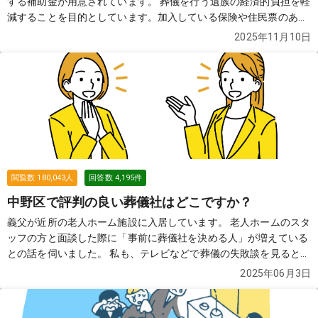
する補助金が用意されています。 葬儀を行う遺族の経済的負担を軽
減することを目的としています。加入している保険や住民票のある
自治体によって、もらえる金額や必要な申請書類などが異なります
2025年11月10日
ので、確認が必要です。
続きを見る
閲覧数
180,043
人
回答数
4,195
件
中野区で評判の良い葬儀社はどこですか？
義父が近所の老人ホーム施設に入居しています。 老人ホームのスタ
ッフの方と面談した際に「事前に葬儀社を決める人」が増えている
との話を伺いました。 私も、テレビなどで葬儀の失敗談を見ると、
事前に葬儀社を把握していた方がいいのかな？と思って、色々調べ
2025年06月3日
たのですが、近所の土地勘がなく困っております。 どなたか、良い
葬儀社を2〜3社教えていただけませんでしょうか？
続きを見る