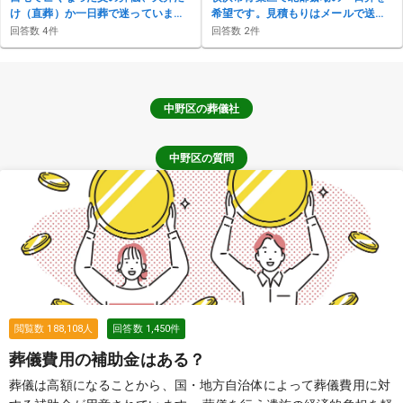
け（直葬）か一日葬で迷っていま
希望です。見積もりはメールで送っ
す。北区から町屋斎場の場合の費用
てもらえますか？香典返しや精進落
回答数
4
件
回答数
2
件
と流れは？
としも含めた総額が知りたいです
中野区
の葬儀社
中野区の質問
閲覧数
188,108
人
回答数
1,450
件
葬儀費用の補助金はある？
葬儀は高額になることから、国・地方自治体によって葬儀費用に対