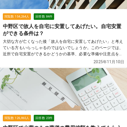
閲覧数
154,264
人
回答数
84
件
中野区で故人を自宅に安置してあげたい。自宅安置
ができる条件は？
大切な方が亡くなった後「故人を自宅に安置してあげたい」と考え
ている方もいらっしゃるのではないでしょうか。このページでは、
近所で自宅安置ができるかどうかの基準、必要な準備や注意点を解
説します。
続きを見る
2025年11月10日
閲覧数
126,865
人
回答数
23
件