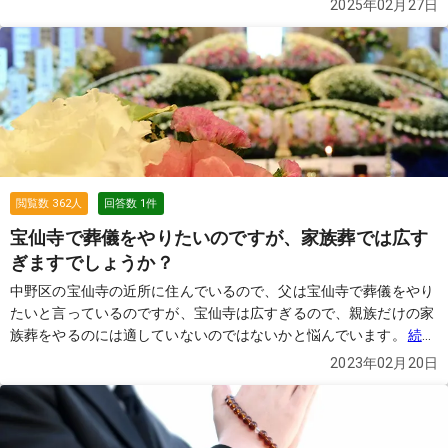
2025年02月27日
式 3.火葬のみを行う形式 の3つがあると葬儀社の方から伺いまし
た。どの形式が適しているのか、費用の違いなどが気になっていま
す。 また、亡くなった後の安置についても質問があります。病院か
ら直接葬儀社が迎えに来て安置所へ移動する流れだと思うのです
が、自宅に安置することも可能でしょうか？その場合に必要な準備
や注意点があれば教えてください。 また、ドライアイスの必要性
や、病院での別れの後はどのように進めればよいのかについても知
りたいです。葬儀の準備が初めてでわからないことが多いので、誰
か詳しく教えていただけると役立ちます。よろしくお願いいたしま
閲覧数
362
人
回答数
1
件
す。
続きを見る
宝仙寺で葬儀をやりたいのですが、家族葬では広す
ぎますでしょうか？
中野区の宝仙寺の近所に住んでいるので、父は宝仙寺で葬儀をやり
たいと言っているのですが、宝仙寺は広すぎるので、親族だけの家
族葬をやるのには適していないのではないかと悩んでいます。
続き
を見る
2023年02月20日