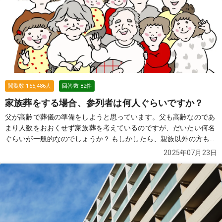
閲覧数
155,486
人
回答数
82
件
家族葬をする場合、参列者は何人ぐらいですか？
父が高齢で葬儀の準備をしようと思っています。父も高齢なのであ
まり人数をおおくせず家族葬を考えているのですが、だいたい何名
ぐらいが一般的なのでしょうか？ もしかしたら、親族以外の方も参
列する可能性があります。 その場合は、お断りした方がよろしいで
2025年07月23日
しょうか？
続きを見る