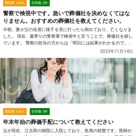
閲覧数
434
人
回答数
2
件
警察で検視中です。急いで葬儀社を決めなくてはな
りません。おすすめの葬儀社を教えてください。
今朝、妻が父の住居に様子を見に行ったら倒れており、亡くなりま
した。 現在、最寄りの警察署で検視中と言うことで、葬儀社を探し
ています。 警察の担当の方からは「明日には結果がわかるので、急
ぎ葬儀社を決めてほしい」父方の親戚からは「いつ顔がみられるの
2023年11月14日
か？」と急かされています。 わたしも自営業で、仕事の引き継ぎな
どをしなくてはならないため、すぐには葬儀の詳細などは決められ
ません。 どなたか、おすすめの葬儀社などがありましたらご紹介く
ださい。
続きを見る
閲覧数
426
人
回答数
3
件
年末年始の葬儀手配について教えてください
父が現在、江古田の病院に入院しており、危篤の状態です。医師か