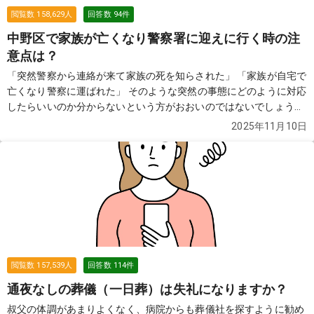
閲覧数
158,629
人
回答数
94
件
中野区で家族が亡くなり警察署に迎えに行く時の注
意点は？
「突然警察から連絡が来て家族の死を知らされた」 「家族が自宅で
亡くなり警察に運ばれた」 そのような突然の事態にどのように対応
したらいいのか分からないという方がおおいのではないでしょう
か。この質問では故人が亡くなり警察が介入した際の流れや費用な
2025年11月10日
どについてご紹介します。
続きを見る
閲覧数
157,539
人
回答数
114
件
通夜なしの葬儀（一日葬）は失礼になりますか？
叔父の体調があまりよくなく、病院からも葬儀社を探すように勧め