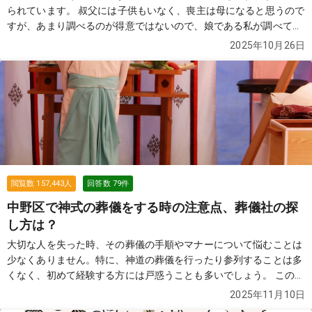
られています。 叔父には子供もいなく、喪主は母になると思うので
すが、あまり調べるのが得意ではないので、娘である私が調べてい
ます。 葬儀をやらない（火葬式）ではなく、葬儀をしてあげたいと
2025年10月26日
いうのが、母の要望です。 ただ、費用的には精神的には2日間葬儀
をするのはちょっと...という感じなので、一日葬（通夜なしの葬
儀）を考えています。 親戚や本当に親しい人も合わせて20名はい
かないと思うのですが、通夜をしないと失礼になっていまうのでし
ょうか？
続きを見る
閲覧数
157,443
人
回答数
79
件
中野区で神式の葬儀をする時の注意点、葬儀社の探
し方は？
大切な人を失った時、その葬儀の手順やマナーについて悩むことは
少なくありません。特に、神道の葬儀を行ったり参列することは多
くなく、初めて経験する方には戸惑うことも多いでしょう。 この質
問では、神式の葬儀の特徴や手順、マナーについて詳しく解説しま
2025年11月10日
す。
続きを見る