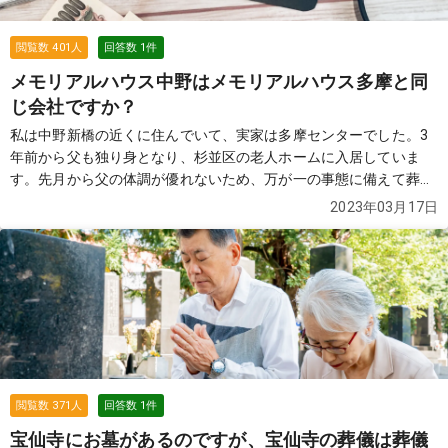
閲覧数
401
人
回答数
1
件
メモリアルハウス中野はメモリアルハウス多摩と同
じ会社ですか？
私は中野新橋の近くに住んでいて、実家は多摩センターでした。3
年前から父も独り身となり、杉並区の老人ホームに入居していま
す。先月から父の体調が優れないため、万が一の事態に備えて葬儀
について調べ始めました。 実家は既に売却済みで、父の住民票も杉
2023年03月17日
並区にあるのですが、私の家の近くにはメモリアルハウス中野とい
う葬儀社があります。以前、多摩センターにもメモリアルハウス多
摩という会社があって、なんだか親近感があるんです。これらは同
じ会社なのでしょうか？どうぞよろしくお願いいたします。
続きを
見る
閲覧数
371
人
回答数
1
件
宝仙寺にお墓があるのですが、宝仙寺の葬儀は葬儀