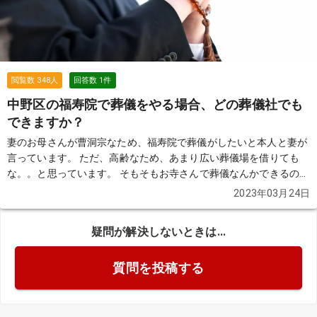
閲覧数
348
人
回答数
1
件
中野区の福寿院で葬儀をやる場合、どの葬儀社でも
できますか？
妻のお母さんが曹洞宗なため、福寿院で葬儀がしたいと本人と妻が
言っています。 ただ、高齢なため、あまり広い葬儀場を借りても
な。。と思っています。 そもそもお寺さんで葬儀なんかできるので
しょうか？境内の中で葬儀をやるのですか？
続きを見る
2023年03月24日
疑問が解決しないときは...
質問を投稿する