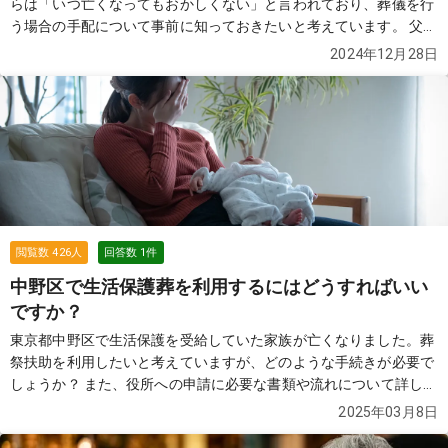
らは「いつ亡くなってもおかしくない」と言われており、葬儀を行
う場合の手配について事前に知っておきたいと考えています。 父が
亡くなった場合、まず最初に何をすればよいのかが分かりません。
2024年12月28日
葬儀社への連絡はいつのタイミングが最適でしょうか。また、年末
年始の時期に葬儀や火葬場の予約が取りにくいと聞いたことがあ
り、日程調整や手配で気をつけるべき点があれば教えていただきた
いです。 家族だけで行う小規模な「家族葬」や「一日葬」を検討し
ていますが、この形式であれば年内に対応してもらえる可能性はあ
るのでしょうか。もし、火葬だけを行う場合の流れや準備について
も教えていただけると助かります。 また、亡くなってから慌てるこ
とのないよう、事前に準備しておくべきことや、葬儀社に確認して
おくべき内容があれば知りたいです。年末の時期でスケジュールが
閲覧数
426
人
回答数
1
件
立て込む中、ご経験のある方や葬儀社の方から具体的なアドバイス
中野区で生活保護葬を利用するにはどうすればいい
をいただけると大変助かります。よろしくお願いいたします。
続き
ですか？
を見る
東京都中野区で生活保護を受給していた家族が亡くなりました。葬
祭扶助を利用したいと考えていますが、どのような手続きが必要で
しょうか？ また、役所への申請に必要な書類や流れについて詳しく
知りたいです。申請前に葬儀を進めることは可能でしょうか？ さら
2025年03月8日
に、葬祭扶助の範囲でどのような葬儀内容になるのか、火葬までの