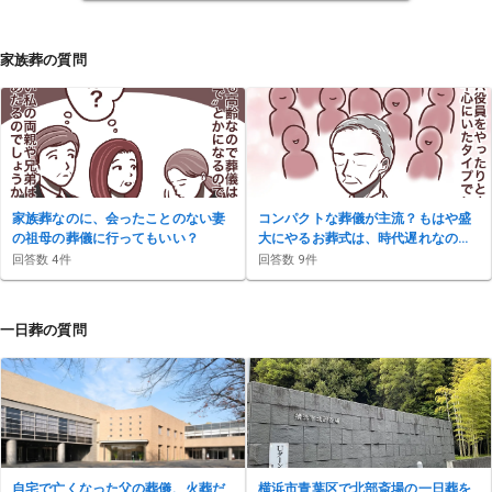
家族葬の質問
家族葬なのに、会ったことのない妻
コンパクトな葬儀が主流？もはや盛
の祖母の葬儀に行ってもいい？
大にやるお葬式は、時代遅れなの
か？
回答数
4
件
回答数
9
件
一日葬の質問
自宅で亡くなった父の葬儀、火葬だ
横浜市青葉区で北部斎場の一日葬を