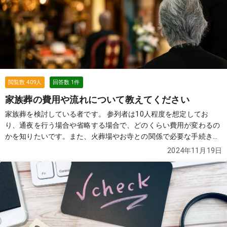
流れや安置期間についても教えていただけると助かります。
続きを
見る
閲覧数
409
人
回答数
1
件
家族葬の費用や流れについて教えてください
家族葬を検討している者です。 参列者は10人程度を想定してお
り、通夜を行う場合や省略する場合で、どのくらい費用が変わるの
かを知りたいです。また、火葬場やお寺との関係で必要な手続きや
注意点があれば教えていただきたいです。 特に、次のような点で不
2024年11月19日
安があります： ・家族葬プランの相場や選び方 ・通夜なしの一日
葬の場合の費用感 ・火葬場やお寺のスケジュール調整のポイント
・参列者が少ない場合の準備すべきこと どのような情報でも構いま
せんので、アドバイスいただければ助かります！よろしくお願いい
たします。
続きを見る