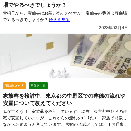
場でやるべきでしょうか？
曽祖母から、宝仙寺にお墓があるのですが、宝仙寺の葬儀は葬儀場
でやるべきでしょうか？
続きを見る
2023年03月4日
閲覧数
364
人
回答数
1
件
家族葬を検討中。東京都の中野区での葬儀の流れや
安置について教えてください
母が亡くなり、家族葬を検討しています。現在、東京都中野区の住
宅で安置していますが、これからの流れを知りたく、家族で相談し
ながら進めようと考えています。 葬儀の形式としては、 1.お通夜・
告別式を行う一般的な形式 2.お通夜を省いて告別式と火葬を行う形