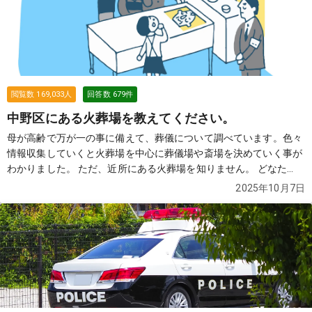
閲覧数
169,033
人
回答数
679
件
中野区にある火葬場を教えてください。
母が高齢で万が一の事に備えて、葬儀について調べています。色々
情報収集していくと火葬場を中心に葬儀場や斎場を決めていく事が
わかりました。 ただ、近所にある火葬場を知りません。 どなた
か、近所にある火葬場を教えていただけませんでしょうか？
続き
2025年10月7日
を見る