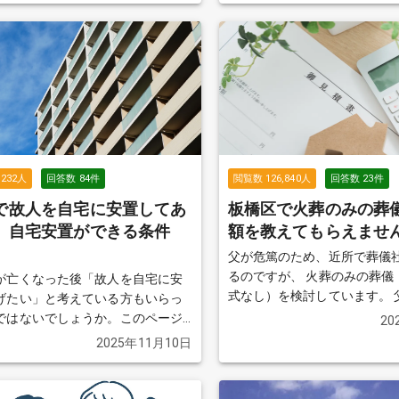
い（火葬式）ではなく、葬儀をし
神式の葬儀の特徴や手順、マ
いというのが、母の要望です。 た
詳しく解説します。
続きを見
的には精神的には2日間葬儀をする
と...という感じなので、一日葬
の葬儀）を考えています。 親戚
親しい人も合わせて20名はいかな
のですが、通夜をしないと失礼に
まうのでしょうか？
続きを見る
,232
人
回答数
84
件
閲覧数
126,840
人
回答数
23
件
で故人を自宅に安置してあ
板橋区で火葬のみの葬
。自宅安置ができる条件
額を教えてもらえませ
父が危篤のため、近所で葬儀
るのですが、 火葬のみの葬儀
が亡くなった後「故人を自宅に安
式なし）を検討しています。 父の友人関係
げたい」と考えている方もいらっ
もあまり分からず、私自身も
ではないでしょうか。このページ
20
いて出費が厳しいため、 でき
所で自宅安置ができるかどうかの
2025年11月10日
抑えたいと考えています。 インターネット
要な準備や注意点を解説します。
で「76,000円」と表示され
る
見つけ、見積もりを依頼したの