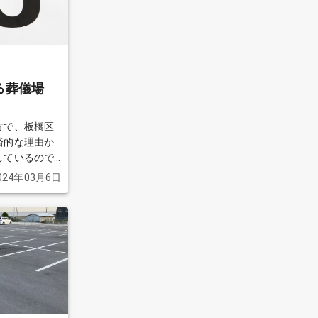
る葬儀場
方で、板橋区
済的な理由か
しているので
います。どな
024年03月6日
す。
続きを見