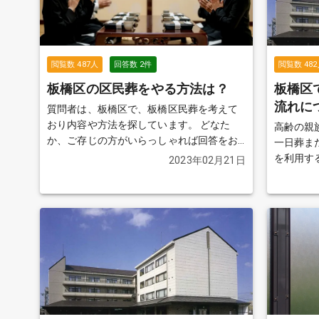
閲覧数
487
人
回答数
2
件
閲覧数
482
板橋区の区民葬をやる方法は？
板橋区
流れに
質問者は、板橋区で、板橋区民葬を考えて
おり内容や方法を探しています。 どなた
高齢の親
か、ご存じの方がいらっしゃれば回答をお
一日葬ま
願いします。
続きを見る
を利用す
2023年02月21日
や流れを
田葬祭場
葬料、安
額も教え
度で、最
が、追加
たいです。 さらに、直葬の場合、遺
置してい
る時間が
のお別れ