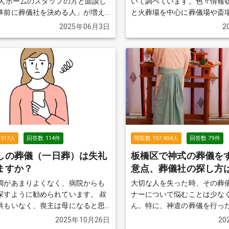
いて調べています。色々情報
事前に葬儀社を決める人」が増え
と火葬場を中心に葬儀場や斎
を伺いました。 私も、テレビ
く事がわかりました。 ただ、近所にある火
2025年06月3日
2
儀の失敗談を見ると、事前に葬儀
葬場を知りません。 どなたか、近所にある
していた方がいいのかな？と思っ
火葬場を教えていただけませ
調べたのですが、近所の土地勘が
か？
続きを見る
す。 どなたか、良い葬儀
3社教えていただけませんでしょう
を見る
,517
人
回答数
114
件
閲覧数
157,404
人
回答数
79
件
しの葬儀（一日葬）は失礼
板橋区で神式の葬儀を
ますか？
意点、葬儀社の探し方
調があまりよくなく、病院からも
大切な人を失った時、その葬
探すように勧められています。 叔
ナーについて悩むことは少な
供もいなく、喪主は母になると思
ん。特に、神道の葬儀を行っ
が、あまり調べるのが得意ではな
ことは多くなく、初めて経験
2025年10月26日
20
である私が調べています。 葬儀
惑うことも多いでしょう。 この質問では、