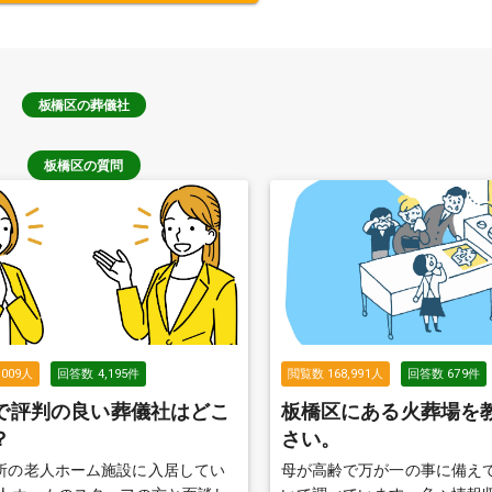
板橋区
の葬儀社
板橋区の質問
,009
人
回答数
4,195
件
閲覧数
168,991
人
回答数
679
件
で評判の良い葬儀社はどこ
板橋区にある火葬場を
？
さい。
所の老人ホーム施設に入居してい
母が高齢で万が一の事に備え