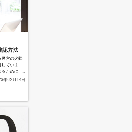
確認方法
る民営の火葬
討していま
知るために、
のですが、ど
23年02月14日
んでいます。