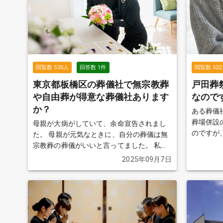
葬（火葬
せん。 突然のことで何から決めれば良いの
か分から
けると助
閲覧数
535
人
回答数
1
件
閲覧数
522
東京都板橋区の葬儀社で無宗教葬
戸田葬
や自由葬が得意な葬儀社あります
なので
か？
ある葬儀
葬場併設
母親が大病がしていて、余命宣告されまし
のですが
た。 母親が元気なときに、自分の葬儀は無
なので、
宗教葬の葬儀がいいと言ってました。 私は
きを見る
あまり葬儀のことが分からず、仏式ならな
2025年09月7日
んとなく流れは分かりますが、無宗教等の
場合は何していいか分かりません。 得意な
葬儀屋さんをいくつかピックアップしても
らいたいです。
続きを見る