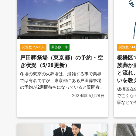
閲覧数
2,606
人
回答数
9
件
閲覧数
614
戸田葬祭場（東京都）の予約・空
板橋区
き状況（5/28更新）
族葬か
と流れ
冬場の東京の火葬場は、混雑する事で業界
いを教
では有名ですが、東京都にある戸田葬祭場
の予約が2週間待ちになっていると質問者か
板橋区在
らの情報で上がっていました。実際のとこ
2024年05月28日
で亡くなりました。
ろはどうなのでしょうか？ 「葬儀の知恵袋
事などで
運営事務局」にて近隣の葬儀社様に、戸田
病院から
葬祭場の空き状況を聞いた結果を表示して
の安置施
います。最新の空き状況は、葬儀社様へお
た、先祖
問い合わせください。
続きを見る
りますが
葬」にす