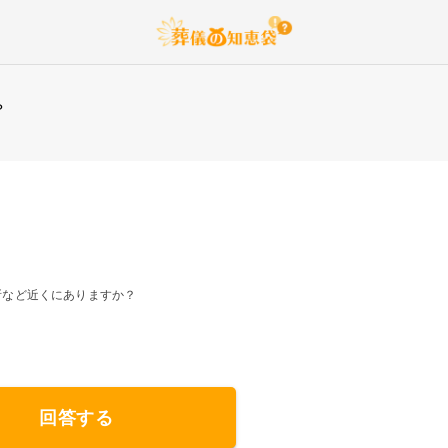
？
所など近くにありますか？
回答する