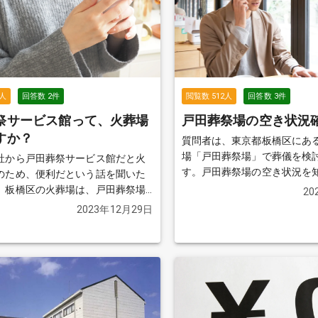
式）」にするかも決めきれていま
ず不安です。 アドバイスをいただ
かります。
続きを見る
人
回答数
2
件
閲覧数
512
人
回答数
3
件
祭サービス館って、火葬場
戸田葬祭場の空き状況
すか？
質問者は、東京都板橋区にあ
場「戸田葬祭場」で葬儀を検
社から戸田葬祭サービス館だと火
す。戸田葬祭場の空き状況を
のため、便利だという話を聞いた
戸田葬祭場に連絡を取りたい
、板橋区の火葬場は、戸田葬祭場
20
こに連絡をすれば良いか、悩
同じという事であってますか？
続
2023年12月29日
続きを見る