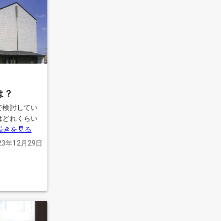
ました。 担
場の料金やそ
とのことで、
になってしま
ちろん
とは理解しまし
含め、できる
社を探してい
は？
て良かった葬
で検討してい
いです。 皆
はどれくらい
いです。
続き
続きを見る
23年12月29日