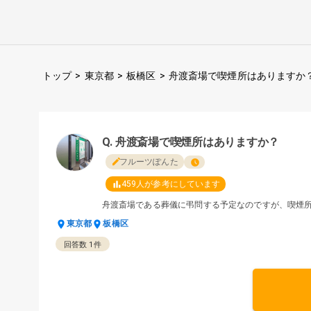
トップ
>
東京都
>
板橋区
>
舟渡斎場で喫煙所はありますか
舟渡斎場で喫煙所はありますか？
フルーツぽんた
459
人が参考にしています
舟渡斎場である葬儀に弔問する予定なのですが、喫煙
東京都
板橋区
回答数
1
件