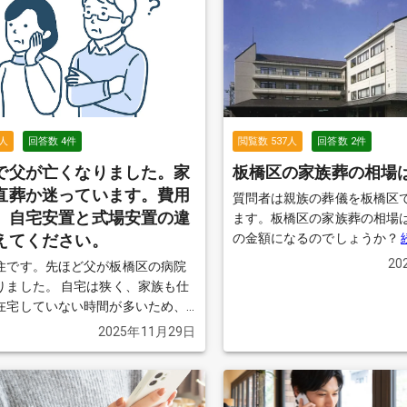
際には総額で35万円ほどになり
当者に確認したところ、火葬
の他の費用は別途必要になる
結局は思っていたよりも高額
い、正直納得がいっていません。 も
76,000円だけでできないこ
たが、 最終的にかかる総額を
人
回答数
4
件
閲覧数
537
人
回答数
2
件
だけ安く対応してくれる葬儀
で父が亡くなりました。家
板橋区の家族葬の相場
ます。 近所で火葬のみを行った場合の費用
直葬か迷っています。費用
総額の相場や、 実際に利用し
質問者は親族の葬儀を板橋区
儀社があれば教えていただきた
、自宅安置と式場安置の違
ます。板橋区の家族葬の相場
さまのおすすめをぜひ伺いた
えてください。
の金額になるのでしょうか？
を見る
20
住です。先ほど父が板橋区の病院
 自宅は狭く、家族も仕
在宅していない時間が多いため、
自宅に連れて帰るか、葬儀社さん
2025年11月29日
設に預けるか迷っています。 ま
代々お世話になっているお寺はあ
、 葬儀の形式を「二日間の家族
るか、 「一日葬」にするか、「直