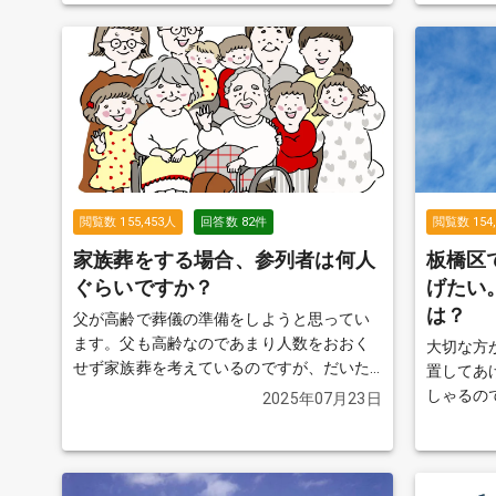
では故人が亡くなり警察が介入した際の流
をやらな
れや費用などについてご紹介します。
続き
てあげた
を見る
だ、費用
のはちょっ
（通夜なし
や本当に
いと思う
なってい
閲覧数
155,453
人
回答数
82
件
閲覧数
154
家族葬をする場合、参列者は何人
板橋区
ぐらいですか？
げたい
は？
父が高齢で葬儀の準備をしようと思ってい
ます。父も高齢なのであまり人数をおおく
大切な方
せず家族葬を考えているのですが、だいた
置してあ
い何名ぐらいが一般的なのでしょうか？ も
しゃるの
2025年07月23日
しかしたら、親族以外の方も参列する可能
では、近
性があります。 その場合は、お断りした方
基準、必
がよろしいでしょうか？
続きを見る
続きを見