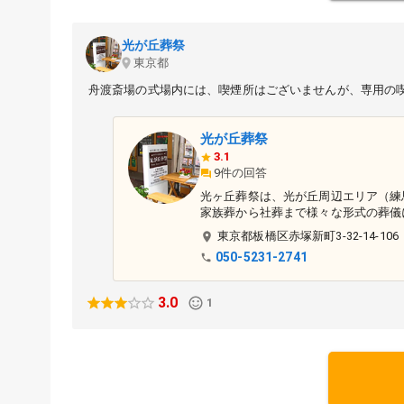
光が丘葬祭
東京都
舟渡斎場の式場内には、喫煙所はございませんが、専用の
光が丘葬祭
3.1
9件の回答
光ヶ丘葬祭は、光が丘周辺エリア（練
家族葬から社葬まで様々な形式の葬儀
くれます。
東京都
板橋区
赤塚新町3-32-14-106
050-5231-2741
3.0
1