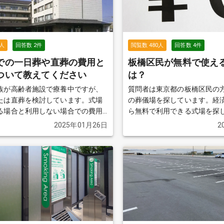
人
回答数
2
件
閲覧数
480
人
回答数
4
件
での一日葬や直葬の費用と
板橋区民が無料で使え
ついて教えてください
は？
族が高齢者施設で療養中ですが、
質問者は東京都の板橋区民の
たは直葬を検討しています。式場
の葬儀場を探しています。経
る場合と利用しない場合での費用
ら無料で利用できる式場を探
具体的に知りたいです。また、戸
すが、中々見つからず困って
2025年01月26日
2
を利用した場合の式場利用料、火
たかアドバイスをお願いしま
置費用など、それぞれの項目の金
る
ていただきたいです。家族は5名程
低限のプランを希望しています
で必要になる項目についても知り
体を安
る施設で家族が故人とお別れをす
設けられるのか、また、火葬場で
の流れについても詳しく教えてい