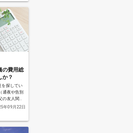
ナーについて
る
儀の費用総
んか？
社を探してい
（通夜や告別
小さい子供が
25年09月22日
るだけ費用を
ていた葬儀社を
ですが、 実