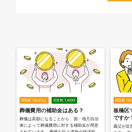
閲覧数
188,076
人
回答数
1,450
件
閲覧数
180
葬儀費用の補助金はある？
板橋区
ですか
葬儀は高額になることから、国・地方自治
体によって葬儀費用に対する補助金が用意
義父が近
されています。 葬儀を行う遺族の経済的負