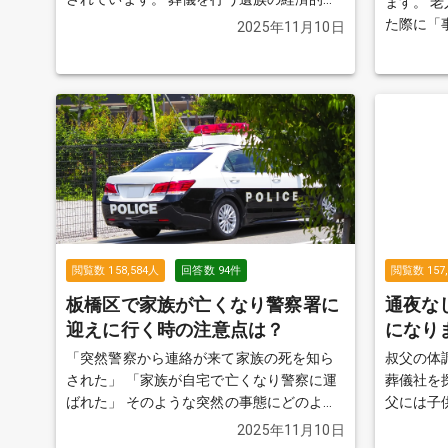
ます。 老人ホームのスタッフの方と面談し
担を軽減することを目的としています。加
た際に「
2025年11月10日
入している保険や住民票のある自治体によ
ているとの話
って、もらえる金額や必要な申請書類など
などで葬
が異なりますので、確認が必要です。
続き
社を把握
を見る
て、色々
なく困っておりま
社を2〜
か？
続き
閲覧数
158,584
人
回答数
94
件
閲覧数
157
板橋区で家族が亡くなり警察署に
通夜な
迎えに行く時の注意点は？
になり
「突然警察から連絡が来て家族の死を知ら
叔父の体
された」 「家族が自宅で亡くなり警察に運
葬儀社を
ばれた」 そのような突然の事態にどのよう
父には子
に対応したらいいのか分からないという方
うのです
2025年11月10日
がおおいのではないでしょうか。この質問
いので、娘