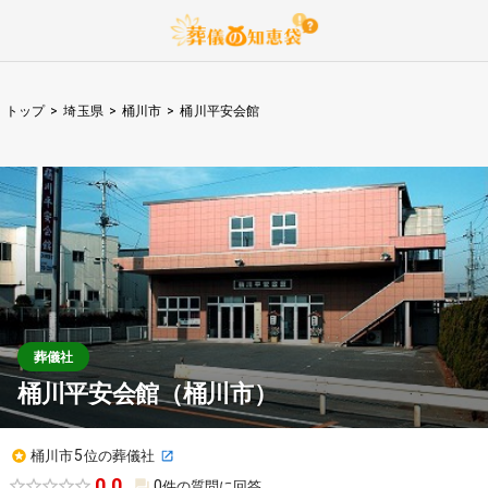
トップ
>
埼玉県
>
桶川市
>
桶川平安会館
葬儀社
桶川平安会館
（
桶川市
）
5
桶川市
位の葬儀社
0.0
0
件の質問に回答