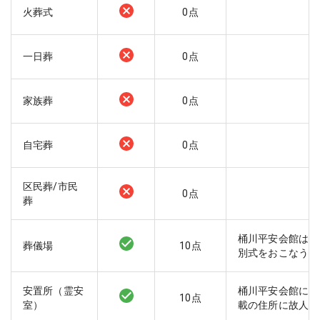
火葬式
0
点
一日葬
0
点
家族葬
0
点
自宅葬
0
点
区民葬/市民
0
点
葬
桶川平安会館は葬
葬儀場
10
点
別式をおこなう事
安置所（霊安
桶川平安会館には
10
点
室）
載の住所に故人を