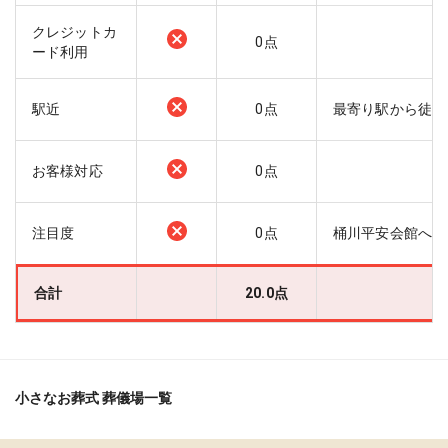
クレジットカ
0
点
ード利用
駅近
0
点
最寄り駅から徒歩
お客様対応
0
点
注目度
0
点
桶川平安会館への
合計
20.0
点
小さなお葬式 葬儀場一覧