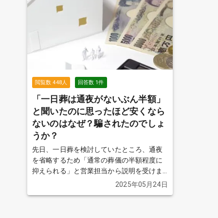
てあげたいというのが、母の要望です。 た
が、菩提
だ、費用的には精神的には2日間葬儀をする
問です。
のはちょっと...という感じなので、一日葬
（通夜なしの葬儀）を考えています。 親戚
や本当に親しい人も合わせて20名はいかな
いと思うのですが、通夜をしないと失礼に
なっていまうのでしょうか？
続きを見る
閲覧数
448
人
回答数
1
件
「一日葬は通夜がないぶん半額」
と聞いたのに思ったほど安くなら
ないのはなぜ？騙されたのでしょ
うか？
先日、一日葬を検討していたところ、通夜
を省略するため「通常の葬儀の半額程度に
抑えられる」と営業担当から説明を受けま
した。しかし実際に見積もりを取ってみる
2025年05月24日
と、思ったほど費用が下がらず、ほとんど
通常の家族葬と変わらない金額でした。自
分が情報に踊らされてしまったのか、それ