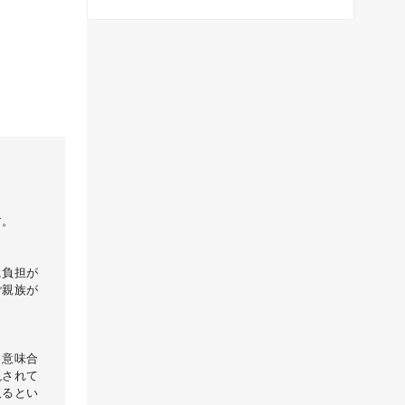
す。
に負担が
ご親族が
う意味合
視されて
取るとい