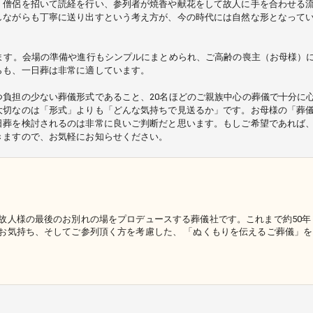
。僧侶を招いて読経を行い、参列者が焼香や献花をして故人に手を合わせる
しながらも丁寧に送り出すという考え方が、今の時代には自然な形となって
ます。会場の準備や進行もシンプルにまとめられ、ご高齢の喪主（お母様）
らも、一日葬は非常に適しています。
負担の少ない葬儀形式であること、20名ほどのご親族中心の葬儀で十分に
大切なのは「形式」よりも「どんな気持ちで見送るか」です。お母様の「葬
日葬を検討されるのは非常に良いご判断だと思います。もしご希望であれば
きますので、お気軽にお知らせください。
故人様の最後のお別れの場をプロデュースする葬儀社です。これまで約50年
お気持ち、そしてご参列頂く方を考慮した、 「ぬくもりを伝えるご葬儀」を
てまいりました。 人の人生が一つとして同じではないよ
のはございません。 これまで培われたあらゆる葬儀に対応可能な専門知識と
けの葬儀」をコーディネートします。 無論、ご葬儀だけでなく、
でをお手伝いさせて頂き、御遺族の哀しみやご不安をほんの少しでもやわら