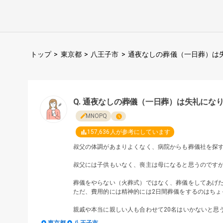
トップ
>
東京都
>
八王子市
>
通夜なしの葬儀（一日葬）は
通夜なしの葬儀（一日葬）は失礼にな
MNOPQ
157,636
人が参考にしています
叔父の体調があまりよくなく、病院からも葬儀社を探
叔父には子供もいなく、喪主は母になると思うのです
葬儀をやらない（火葬式）ではなく、葬儀をしてあげ
ただ、費用的には精神的には2日間葬儀をするのはちょ
親戚や本当に親しい人も合わせて20名はいかないと思