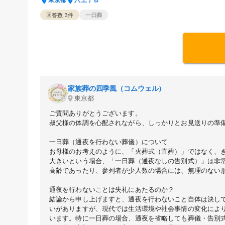
東京都
八王子市
回答数
3
件
一日葬
家族葬の四季風（コムウェル）
東京都
ご質問ありがとうございます。
叔父様の体調を心配されながら、しっかりとお見送りの準
一日葬（通夜を行わない葬儀）について
お母様のお考えのように、「火葬式（直葬）」ではなく、
大きいという場合、「一日葬（通夜なしの告別式）」は非
高齢であったり、参列者が少人数の場合には、無理のない
通夜を行わないことは失礼にあたるのか？
結論から申し上げますと、通夜を行わないこと自体は決し
いがありますが、現代では生活環境や社会事情の変化によ
います。特に一日葬の場合、通夜を省略しても葬儀・告別