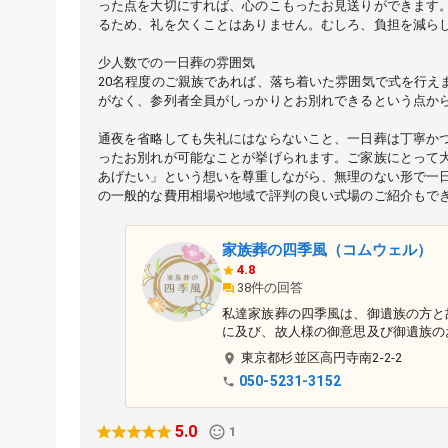
った点を大切にすれば、心のこもったお見送りができます
るため、礼を欠くことはありません。むしろ、負担を減ら
少人数での一日葬の雰囲気
20名程度のご親族であれば、落ち着いた雰囲気で式を行え
がなく、参列者全員がしっかりとお別れできるという点か
通夜を省略しても失礼にはならないこと、一日葬は丁寧かつ
ったお別れが可能なことが挙げられます。ご家族にとって
あげたい」という想いを尊重しながら、無理のない形で一
の一般的な費用相場や地域で評判の良い式場のご紹介もで
家族葬の四季風（コムウェル）
4.8
38件の回答
私達家族葬の四季風は、御遺族の方と
に及び、故人様の御意思及び御遺族の
お届けし数多くのお客様から「信頼と感謝」の評価を頂い
東京都
杉並区
高円寺南2-2-2
うに、ご葬儀もどれ一つとして同じも
050-5231-3152
豊富な経験を併せ持つスタッフが「たった一つだ
事前のご相談からアフターフォローま
る存在でありたいと願っています。
5.0
1