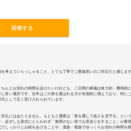
回答する
備を考えていらっしゃること、とても丁寧でご家族思いのご対応だと感じま
きちんとお別れの時間を設けたいけれども、二日間の葬儀は体力的・費用的
常に良い選択です。近年はこの形を選ばれる方が全国的に増えており、特に
形式として広く受け入れられています。
て失礼にはあたりません。もともと通夜は「夜を通して故人を見守る」とい
り、必ずしも形式にとらわれず「無理のない形でお見送りをすること」が重
式でしっかりとお経をあげることや、遺族・親族でゆっくりお別れの時間を