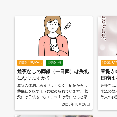
閲覧数
157,636
人
回答数
4
件
閲覧数
1,2
通夜なしの葬儀（一日葬）は失礼
菩提寺
になりますか？
日葬は
叔父の体調があまりよくなく、病院からも
菩提寺は
葬儀社を探すように勧められています。 叔
宗派の教
父には子供もいなく、喪主は母になると思
故人のお
うのですが、あまり調べるのが得意ではな
方や形式
2025年10月26日
いので、娘である私が調べています。 葬儀
るため、
をやらない（火葬式）ではなく、葬儀をし
題の通夜