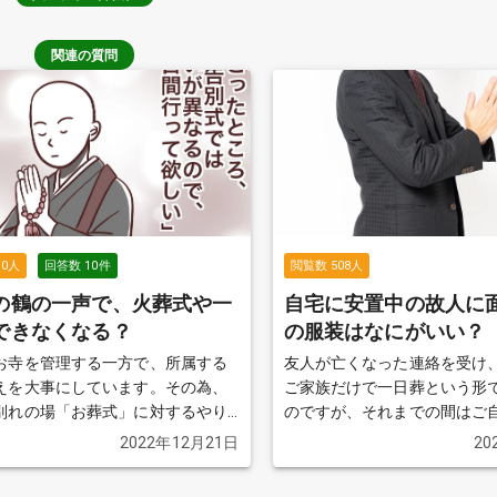
関連の質問
70
人
回答数
10
件
閲覧数
508
人
の鶴の一声で、火葬式や一
自宅に安置中の故人に
できなくなる？
の服装はなにがいい？
お寺を管理する一方で、所属する
友人が亡くなった連絡を受け
えを大事にしています。その為、
ご家族だけで一日葬という形
別れの場「お葬式」に対するやり
のですが、それまでの間はご
なども一つ一つの行事に意味があ
れていて、いつでも会いに行
2022年12月21日
20
丁重に扱います。今回は、最近話
ことです。その際にはどのよ
なし「一日葬」を検討している
くのがいいのでしょうか。
続