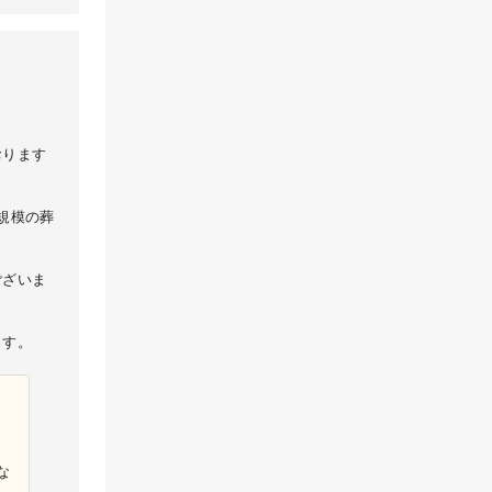
おります
規模の葬
ございま
ます。
な