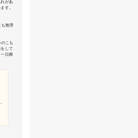
流れがあ
います。
にも無理
心のこも
儀をして
、一日葬
げ