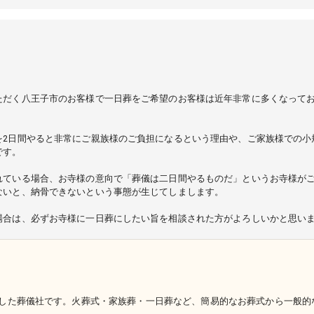
ただく八王子市のお客様で一日葬をご希望のお客様は近年非常に多くなって
を2日間やると非常にご親族様のご負担になるという理由や、ご家族様での小
です。
れている場合、お寺様の意向で「葬儀は二日間やるものだ」というお寺様が
ないと、納骨できないという事態が生じてしまします。
場合は、必ずお寺様に一日葬にしたい旨を相談された方がよろしいかと思い
した葬儀社です。火葬式・家族葬・一日葬など、簡易的なお葬式から一般的