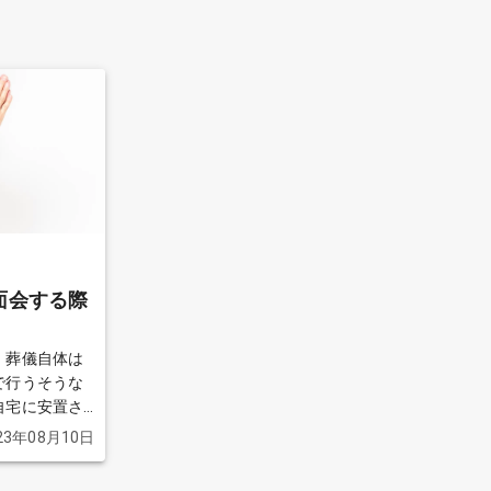
面会する際
、葬儀自体は
で行うそうな
自宅に安置さ
っていいとの
23年08月10日
うな服装で行
きを見る