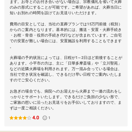
ます。お寺とのお付き合いがない場合は、宗教儀礼を省いて火葬
のみの形式にすることが可能です。ご希望があれば、火葬当日に
短いお別れの時間を設けてお見送りいただけます。
費用の目安としては、当社の直葬プランでは15万円前後（税別）
からのご案内となります。基本的には、搬送・安置・火葬手続き
・お棺・骨壺・役所の手続き代行などが含まれています。ご自宅
での安置が難しい場合には、安置施設を利用することもできます
。
火葬場の予約状況によっては、日程が1～2日ほど前後することが
あります。小平市の方は、主に「日華多摩斎場」や「立川聖苑」
などの近隣火葬場を利用されます。万一混み合っている場合は、
当社で空き状況を確認し、できるだけ早い日程でご案内いたしま
すのでご安心ください。
お急ぎの場合でも、病院へのお迎えから火葬まで一連の流れをし
っかりとサポートいたします。できるだけご負担の少ない形で、
ご家族の想いに沿ったお見送りをお手伝いしておりますので、ま
ずは一度ご相談ください。
4.0
1