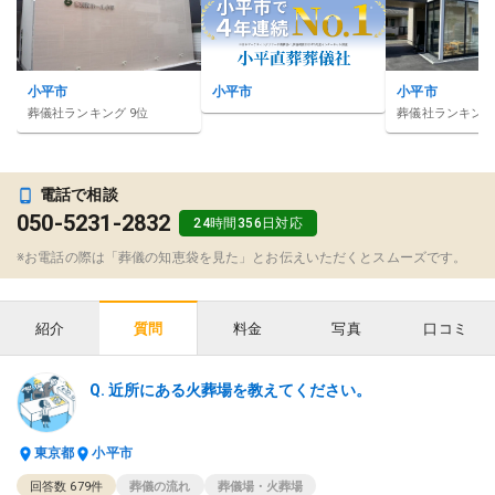
小平市
小平市
小平市
葬儀社ランキング
9
位
葬儀社ランキン
電話で相談
050-5231-2832
24時間356日対応
※お電話の際は「葬儀の知恵袋を見た」とお伝えいただくとスムーズです。
紹介
料金
写真
口コミ
質問
近所にある火葬場を教えてください。
東京都
小平市
回答数
679
件
葬儀の流れ
葬儀場・火葬場