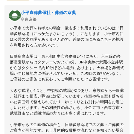
小平直葬葬儀社・葬儀の京典
東京都
小平市で火葬をお考えの場合、最も多く利用されているのは「日
華多摩斎場（にっかたまさいじょう）」になります。小平市内に
は公営の火葬場がありませんので、近隣の市にあるこちらの施設
を利用される方が多いです。
日華多摩斎場は、東京都府中市多磨町2-1-1にあり、京王線の多
磨霊園駅からはタクシーでおよそ8分、JR中央線の武蔵小金井駅
からはタクシーで約10分ほどの場所にあります。火葬場と葬儀式
場が同じ敷地内に併設されているため、ご移動の負担が少なく、
ご高齢のご家族にも安心してご利用いただける斎場です。
大きな式場が1つと、中規模の式場が2つあり、家族葬から一般葬
、社葬まで幅広い葬儀に対応しています。控室や待合室も落ち着
いた雰囲気で整えられており、ゆっくりとお別れの時間をお過ご
しいただけます。その利便性の高さから、小金井市・西東京市・
武蔵野市など近隣地域の方々にも多く選ばれています。
小平市からのご葬儀の場合も、日華多摩斎場での火葬・ご葬儀の
ご案内が可能です。もし具体的な費用や流れなどを知りたい場合