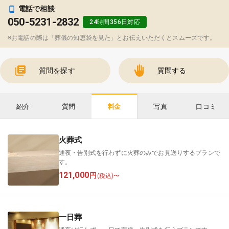
電話で相談
050-5231-2832
24時間356日対応
※お電話の際は「葬儀の知恵袋を見た」とお伝えいただくとスムーズです。
質問を探す
質問する
紹介
質問
写真
口コミ
料金
火葬式
通夜・告別式を行わずに火葬のみでお見送りするプランで
す。
121,000
円
(税込)〜
一日葬