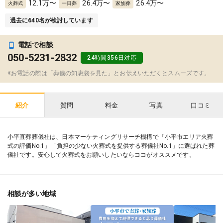
12.1
万〜
26.4
万〜
26.4
万〜
火葬式
一日葬
家族葬
過去に
640
名が検討しています
電話で相談
050-5231-2832
24時間356日対応
※お電話の際は「葬儀の知恵袋を見た」とお伝えいただくとスムーズです。
質問
料金
写真
口コミ
紹介
小平直葬葬儀社は、日本マーケティングリサーチ機構で「小平市エリア火葬
式の評価No.1」「負担の少ない火葬式を提供する葬儀社No.1」に選ばれた葬
儀社です。安心して火葬式をお願いしたいならココがオススメです。
相談が多い地域