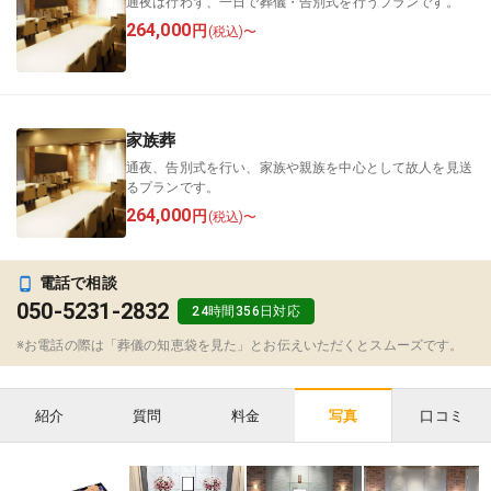
通夜は行わず、一日で葬儀・告別式を行うプランです。
264,000
円
(税込)〜
家族葬
通夜、告別式を行い、家族や親族を中心として故人を見送
るプランです。
264,000
円
(税込)〜
電話で相談
050-5231-2832
24時間356日対応
※お電話の際は「葬儀の知恵袋を見た」とお伝えいただくとスムーズです。
紹介
質問
料金
口コミ
写真