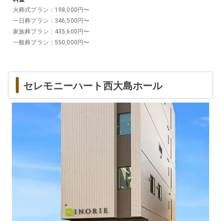
火葬式プラン
：
198,000
円〜
一日葬プラン
：
346,500
円〜
家族葬プラン
：
435,600
円〜
一般葬プラン
：
550,000
円〜
セレモニーハート西大島ホール