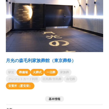
月光の森毛利家族葬館（東京葬祭）
駅近
葬儀場
火葬式
一日葬
家族葬
クレジットカード利用
区民葬/市民葬
自宅葬
安置所（霊安室）
基本情報