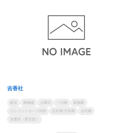
吉香社
駅近
葬儀場
火葬式
一日葬
家族葬
クレジットカード利用
区民葬/市民葬
自宅葬
安置所（霊安室）