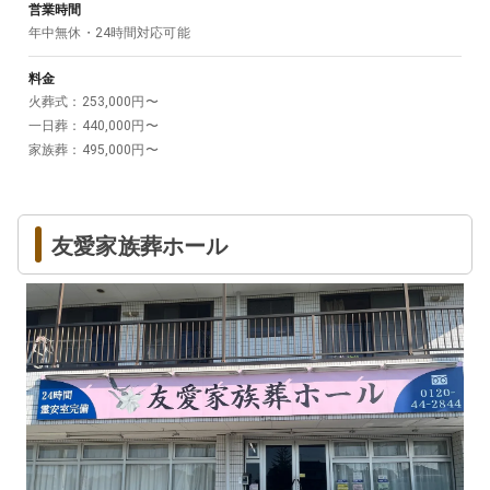
営業時間
年中無休・24時間対応可能
料金
火葬式
：
253,000
円〜
一日葬
：
440,000
円〜
家族葬
：
495,000
円〜
友愛家族葬ホール