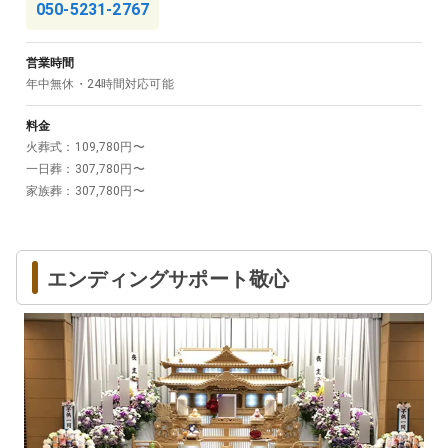
050-5231-2767
営業時間
年中無休・24時間対応可能
料金
火葬式
：
109,780
円〜
一日葬
：
307,780
円〜
家族葬
：
307,780
円〜
エンディングサポート敬心