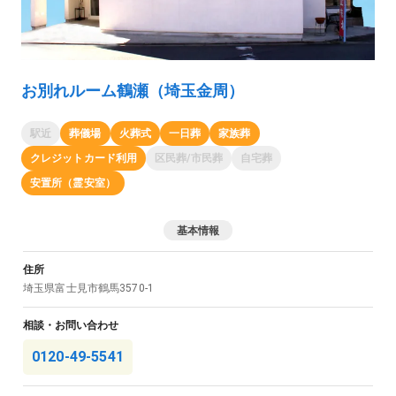
お別れルーム鶴瀬（埼玉金周）
駅近
葬儀場
火葬式
一日葬
家族葬
クレジットカード利用
区民葬/市民葬
自宅葬
安置所（霊安室）
基本情報
住所
埼玉県
富士見市
鶴馬3570-1
相談・お問い合わせ
0120-49-5541