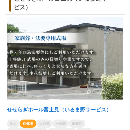
ビス）
せせらぎホール富士見（いるま野サービス）
駅近
葬儀場
火葬式
一日葬
家族葬