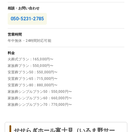
相談・お問い合わせ
050-5231-2785
営業時間
年中無休・24時間対応可能
料金
火葬式プラン
：
165,000
円〜
家族葬プラン
：
550,000
円〜
安置葬プラン50
：
550,000
円〜
安置葬プラン65
：
715,000
円〜
安置葬プラン80
：
880,000
円〜
家族葬シンプルプラン50
：
550,000
円〜
家族葬シンプルプラン60
：
660,000
円〜
家族葬シンプルプラン70
：
770,000
円〜
せせらぎホール富士見（いるま野サー