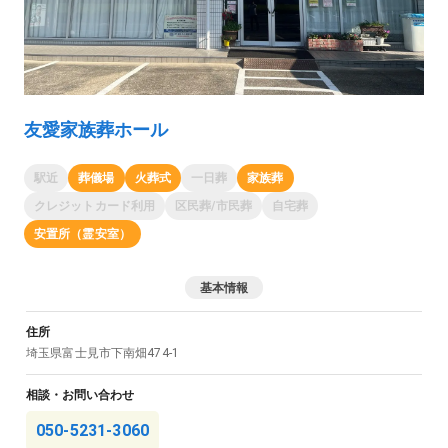
友愛家族葬ホール
駅近
葬儀場
火葬式
一日葬
家族葬
クレジットカード利用
区民葬/市民葬
自宅葬
安置所（霊安室）
基本情報
住所
埼玉県
富士見市
下南畑474-1
相談・お問い合わせ
050-5231-3060