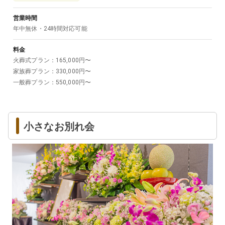
営業時間
年中無休・24時間対応可能
料金
火葬式プラン
：
165,000
円〜
家族葬プラン
：
330,000
円〜
一般葬プラン
：
550,000
円〜
小さなお別れ会