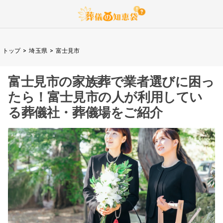
トップ
>
埼玉県
>
富士見市
富士見市
の家族葬で業者選びに困っ
たら！
富士見市
の人が利用してい
る葬儀社・葬儀場をご紹介