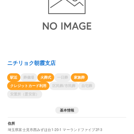
ニチリョク朝霞支店
駅近
葬儀場
火葬式
一日葬
家族葬
クレジットカード利用
区民葬/市民葬
自宅葬
安置所（霊安室）
基本情報
住所
埼玉県
富士見市
西みずほ台1-20-1 マーランドファイブ2F-3