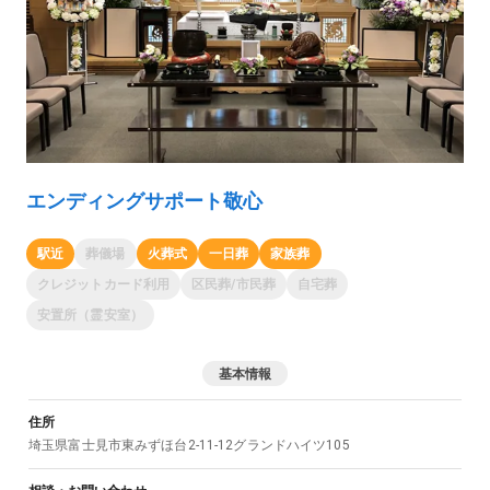
エンディングサポート敬心
駅近
葬儀場
火葬式
一日葬
家族葬
クレジットカード利用
区民葬/市民葬
自宅葬
安置所（霊安室）
基本情報
住所
埼玉県
富士見市
東みずほ台2-11-12グランドハイツ105