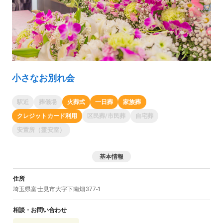
小さなお別れ会
駅近
葬儀場
火葬式
一日葬
家族葬
クレジットカード利用
区民葬/市民葬
自宅葬
安置所（霊安室）
基本情報
住所
埼玉県
富士見市
大字下南畑377-1
相談・お問い合わせ