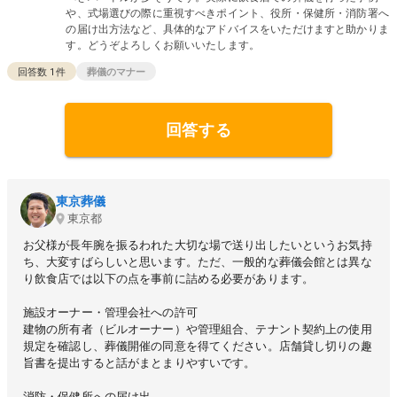
や、式場選びの際に重視すべきポイント、役所・保健所・消防署へ
の届け出方法など、具体的なアドバイスをいただけますと助かりま
す。どうぞよろしくお願いいたします。
回答数
1
件
葬儀のマナー
回答する
東京葬儀
東京都
お父様が長年腕を振るわれた大切な場で送り出したいというお気持
ち、大変すばらしいと思います。ただ、一般的な葬儀会館とは異な
り飲食店では以下の点を事前に詰める必要があります。
施設オーナー・管理会社への許可
建物の所有者（ビルオーナー）や管理組合、テナント契約上の使用
規定を確認し、葬儀開催の同意を得てください。店舗貸し切りの趣
旨書を提出すると話がまとまりやすいです。
消防・保健所への届け出