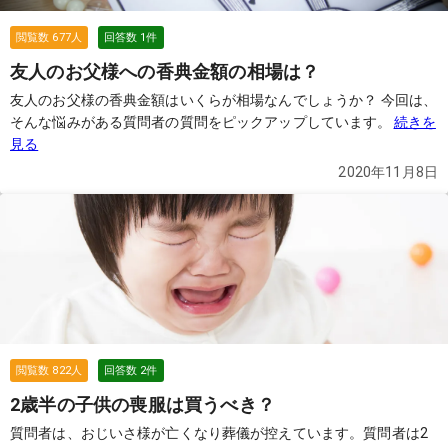
閲覧数
677
人
回答数
1
件
友人のお父様への香典金額の相場は？
友人のお父様の香典金額はいくらが相場なんでしょうか？ 今回は、
そんな悩みがある質問者の質問をピックアップしています。
続きを
見る
2020年11月8日
閲覧数
822
人
回答数
2
件
2歳半の子供の喪服は買うべき？
質問者は、おじいさ様が亡くなり葬儀が控えています。質問者は2