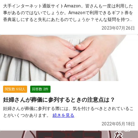
大手インターネット通販サイトAmazon。皆さんも一度は利用した
事があるのではないでしょうか。Amazonで利用できるギフト券を
香典返しにすると失礼にあたるのでしょうか？そんな疑問を持つ質
問者からの質問です。
続きを見る
2023年07月26日
閲覧数
652
人
回答数
2
件
妊婦さんが葬儀に参列するときの注意点は？
妊婦さんが葬儀に参列する際には、気を付けるべきとされているこ
とがいくつかあります。
続きを見る
2022年05月18日