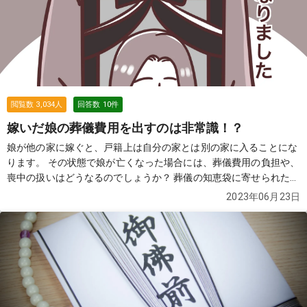
閲覧数
3,034
人
回答数
10
件
嫁いだ娘の葬儀費用を出すのは非常識！？
娘が他の家に嫁ぐと、戸籍上は自分の家とは別の家に入ることにな
ります。 その状態で娘が亡くなった場合には、葬儀費用の負担や、
喪中の扱いはどうなるのでしょうか？ 葬儀の知恵袋に寄せられた質
問と回答を元に見てみましょう。
続きを見る
2023年06月23日