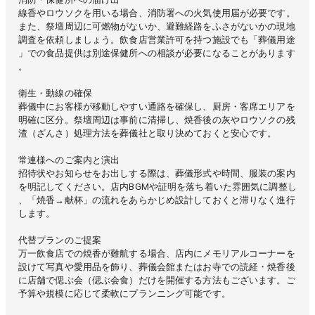
線香やロウソクを用いる場合、消防署への火気使用届が必要です。
また、祭壇周辺に可燃物がないか、避難経路をふさがないかの現地
調査を依頼しましょう。飲食店営業許可を持つ施設でも「葬儀用途
」での食品提供は別途保健所への相談が必要になることがあります
。
衛生・動線の確保
葬儀中にお客様が移動しやすい通路を確保し、厨房・客席エリアを
明確に区分。祭壇周辺は事前に清掃し、焼香後の灰やロウソクの残
渣（ざんさ）処理方法を葬儀社と取り決めておくと安心です。
常連様へのご案内と演出
招待状やお知らせをお出しする際は、葬儀形式や時間、服装の案内
を明記してください。店内BGMや証明を落ち着いた雰囲気に調整し
、「焼香→献杯」の流れをあらかじめ設計しておくと滞りなく進行
します。
代替プランのご提案
万一飲食店での焼香が難航する場合、店内にメモリアルコーナーを
設けて写真や愛用品を飾り、葬儀会館またはお寺での読経・焼香後
に店舗で偲ぶ会（偲ぶ会食）だけを開催する方法もございます。ご
予算や規模に応じて柔軟にプランニング可能です。