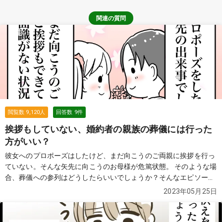
関連の質問
閲覧数
9,120
人
回答数
9
件
挨拶もしていない、婚約者の親族の葬儀には行った
方がいい？
彼女へのプロポーズはしたけど、まだ向こうのご両親に挨拶を行っ
ていない。そんな矢先に向こうのお母様が危篤状態。 そのような場
合、葬儀への参列はどうしたらいいでしょうか？そんなエピソード
を紹介します。
続きを見る
2023年05月25日