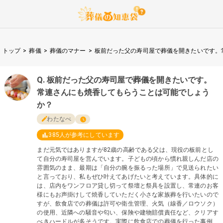
トップ
>
葬儀
>
葬儀のマナー
>
板前だった父の寿司屋で葬儀を開きたいです。
板前だった父の寿司屋で葬儀を開きたいです。
常連さんにも焼香してもらうことは可能でしょう
か？
わたなべ
385
人が参考にしています
まだ元気ではありますが82歳の高齢である父は、現役の板前とし
て自分の寿司屋を営んでいます。子どもの頃から慣れ親しんだ店の
雰囲気のまま、最期は「自分の腕を振るった場所」で見送られたい
と言っており、私もぜひ叶えてあげたいと考えています。具体的に
は、店内をワンフロア貸し切って祭壇と祭具を設置し、常連のお客
様にもお声掛けして焼香していただく小さな家族葬を行いたいので
すが、飲食店での葬儀は許可や衛生管理、火気（線香／ロウソク）
の使用、近隣への騒音や匂い、保険や建物賠償責任など、クリアす
べきハードルが多そうです。実際に飲食店での葬儀を行った事例