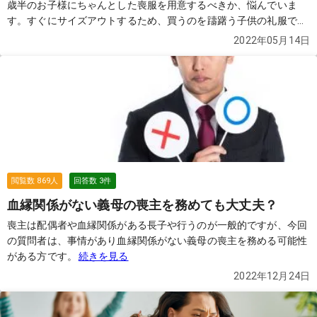
歳半のお子様にちゃんとした喪服を用意するべきか、悩んでいま
す。すぐにサイズアウトするため、買うのを躊躇う子供の礼服です
が、買うべきでしょうか？
続きを見る
2022年05月14日
閲覧数
869
人
回答数
3
件
血縁関係がない義母の喪主を務めても大丈夫？
喪主は配偶者や血縁関係がある長子や行うのが一般的ですが、今回
の質問者は、事情があり血縁関係がない義母の喪主を務める可能性
がある方です。
続きを見る
2022年12月24日