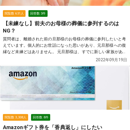
閲覧数
631
人
回答数
3
件
【未練なし】前夫のお母様の葬儀に参列するのは
NG？
質問者は、離婚された前の旦那様のお母様の葬儀に参列したいと考
えています。個人的にお世話になった思いがあり、元旦那様への復
縁など未練どはありません。 元旦那様は、すでに新しい家族があ
り、そちらへの遠慮もあり悩んでいます。どなたかアドバイスをお
2022年09月19日
願いします。
続きを見る
閲覧数
3,308
人
回答数
8
件
Amazonギフト券を「香典返し」にしたい