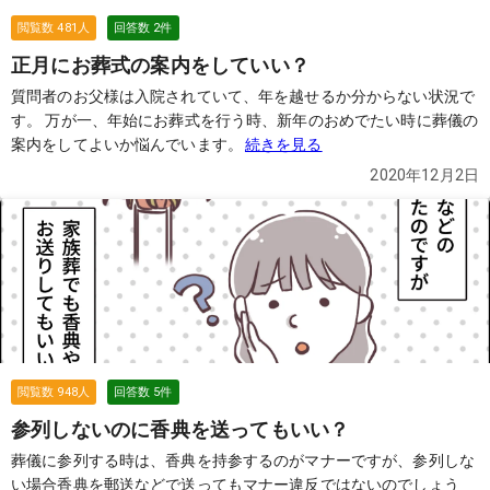
閲覧数
481
人
回答数
2
件
正月にお葬式の案内をしていい？
質問者のお父様は入院されていて、年を越せるか分からない状況で
す。 万が一、年始にお葬式を行う時、新年のおめでたい時に葬儀の
案内をしてよいか悩んでいます。
続きを見る
2020年12月2日
閲覧数
948
人
回答数
5
件
参列しないのに香典を送ってもいい？
葬儀に参列する時は、香典を持参するのがマナーですが、参列しな
い場合香典を郵送などで送ってもマナー違反ではないのでしょう