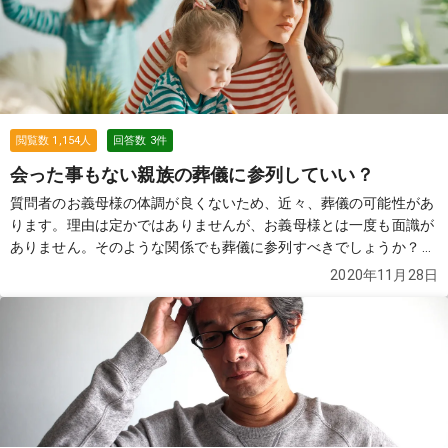
閲覧数
1,154
人
回答数
3
件
会った事もない親族の葬儀に参列していい？
質問者のお義母様の体調が良くないため、近々、葬儀の可能性があ
ります。理由は定かではありませんが、お義母様とは一度も面識が
ありません。そのような関係でも葬儀に参列すべきでしょうか？
続
きを見る
2020年11月28日