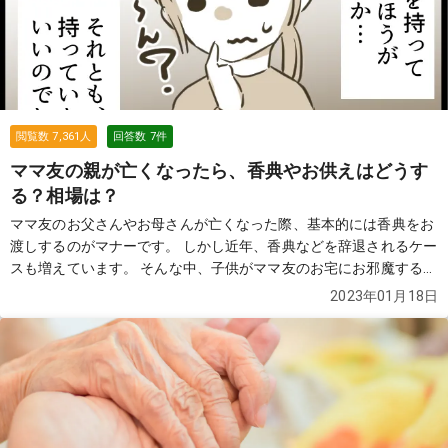
閲覧数
7,361
人
回答数
7
件
ママ友の親が亡くなったら、香典やお供えはどうす
る？相場は？
ママ友のお父さんやお母さんが亡くなった際、基本的には香典をお
渡しするのがマナーです。 しかし近年、香典などを辞退されるケー
スも増えています。 そんな中、子供がママ友のお宅にお邪魔するこ
とになった、なんてことがあったらどうしたらいいのでしょうか？
2023年01月18日
そんな困りごとに直面した方からの質問と、それに対する回答を見
てみましょう。 あなたが直面している状況へのヒントにもなるかも
しれません。
続きを見る