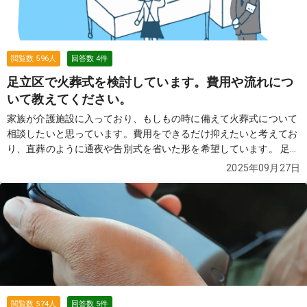
閲覧数
596
人
回答数
4
件
足立区で火葬式を検討しています。費用や流れにつ
いて教えてください。
家族が介護施設に入っており、もしもの時に備えて火葬式について
相談したいと思っています。費用をできるだけ抑えたいと考えてお
り、直葬のように通夜や告別式を省いた形を希望しています。 足立
区に住んでいますが、どこの火葬場を利用することになるのか、ま
2025年09月27日
た費用の目安や流れについて知りたいです。搬送や安置にかかる費
用、火葬場の使用料、葬祭費の補助についても教えていただければ
助かります。
続きを見る
閲覧数
574
人
回答数
5
件