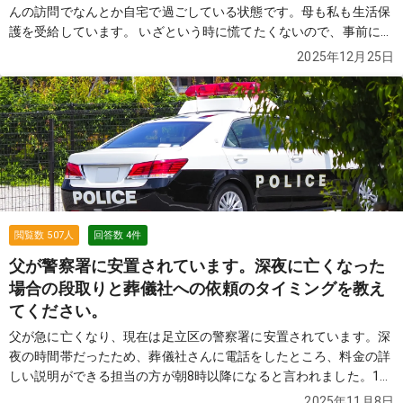
んの訪問でなんとか自宅で過ごしている状態です。母も私も生活保
護を受給しています。 いざという時に慌てたくないので、事前に直
葬（火葬式）について相談したいと思い、質問させていただきま
2025年12月25日
す。できるだけ費用はかけられない状況です。 ネットで調べると、
足立区から近いのは谷塚斎場（八潮市）だと思うのですが、葬儀社
さんからは「江戸川区の瑞江葬儀所を使うと、生活保護の減額が適
用されて火葬料が5万9,600円から600円まで下がるケースがある」
とも聞きました。 足立区からは瑞江葬儀所が遠いので、 ・近い谷
塚斎場で行うべきか ・多少遠くても減額のある公営火葬場（瑞江葬
儀所など）を選ぶべきか 悩んでいます。 また、生活保護の場合に
「葬祭扶助」で国や自治体が費用を持ってくれることがあると聞き
ましたが、その分、親族（母の兄弟や兄弟姉妹など）に連絡が行く
閲覧数
507
人
回答数
4
件
ことがあるとも聞き、不安です。 ・生活保護受給中の母の直葬は、
父が警察署に安置されています。深夜に亡くなった
どのような流れと費用になるのか ・火葬場はどこを選ぶのが現実的
場合の段取りと葬儀社への依頼のタイミングを教え
か ・ケースワーカーさんには、いつ・何を相談しておくべきか ・
葬祭扶助を使うと、本当に親族に連絡が行くのか、避ける方法はな
てください。
いのか ・自宅で看取りになった場合、訪問医・葬儀社・役所の手続
父が急に亡くなり、現在は足立区の警察署に安置されています。深
きの順番 などを教えていただけるとありがたいです。 母の具合が
夜の時間帯だったため、葬儀社さんに電話をしたところ、料金の詳
悪く、いつどうなるか分からない状態なので、できるだけ具体的に
しい説明ができる担当の方が朝8時以降になると言われました。10
教えていただけると助かります。
続きを見る
時頃に警察署から連絡が来て、私たちが警察署に行き、そこで死亡
2025年11月8日