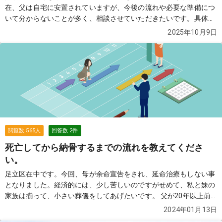
在、父は自宅に安置されていますが、今後の流れや必要な準備につ
いて分からないことが多く、相談させていただきたいです。具体的
には、自宅で安置する場合の注意点やドライアイスの手配が必要か
2025年10月9日
どうか、また火葬場や式場の空き状況の確認手続きについて教えて
いただきたいです。日程が確定するまでの間、何を準備しておけば
よいのかも知りたいです。 さらに、当日の流れについても教えてく
ださい。例えば、火葬場での手続きや、僧侶の手配が必要かどう
か、また参列者が少人数の場合でも特別な対応が必要かどうか気に
なっています。初めてのことで不安が大きいですが、スムーズに進
めるためのアドバイスをいただけますと幸いです。
続きを見る
閲覧数
565
人
回答数
2
件
死亡してから納骨するまでの流れを教えてくださ
い。
足立区在中です。今回、母が余命宣告をされ、延命治療もしない事
となりました。経済的には、少し苦しいのですがせめて、私と妹の
家族は揃って、小さい葬儀をしてあげたいです。 父が20年以上前
に他界した時は、私が高校生だったこともあり、葬儀は母が段取り
2024年01月13日
をしたのでどのような流れだったのか、把握していません。 万が