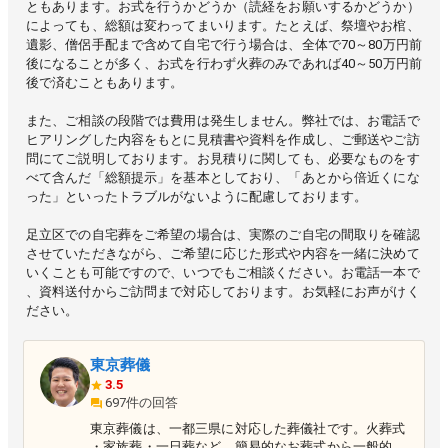
ともあります。お式を行うかどうか（読経をお願いするかどうか）
によっても、総額は変わってまいります。たとえば、祭壇やお棺、
遺影、僧侶手配まで含めて自宅で行う場合は、全体で70～80万円前
後になることが多く、お式を行わず火葬のみであれば40～50万円前
後で済むこともあります。
また、ご相談の段階では費用は発生しません。弊社では、お電話で
ヒアリングした内容をもとに見積書や資料を作成し、ご郵送やご訪
問にてご説明しております。お見積りに関しても、必要なものをす
べて含んだ「総額提示」を基本としており、「あとから倍近くにな
った」といったトラブルがないように配慮しております。
足立区での自宅葬をご希望の場合は、実際のご自宅の間取りを確認
させていただきながら、ご希望に応じた形式や内容を一緒に決めて
いくことも可能ですので、いつでもご相談ください。お電話一本で
、資料送付からご訪問まで対応しております。お気軽にお声がけく
ださい。
東京葬儀
3.5
697件の回答
東京葬儀は、一都三県に対応した葬儀社です。火葬式
・家族葬・一日葬など、簡易的なお葬式から一般的な