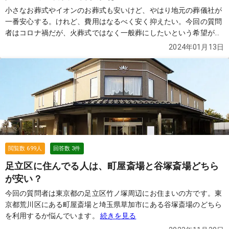
小さなお葬式やイオンのお葬式も安いけど、やはり地元の葬儀社が
一番安心する。けれど、費用はなるべく安く抑えたい。今回の質問
者はコロナ禍だが、火葬式ではなく一般葬にしたいという希望があ
る方です。
続きを見る
2024年01月13日
閲覧数
699
人
回答数
3
件
足立区に住んでる人は、町屋斎場と谷塚斎場どちら
が安い？
今回の質問者は東京都の足立区竹ノ塚周辺にお住まいの方です。東
京都荒川区にある町屋斎場と埼玉県草加市にある谷塚斎場のどちら
を利用するか悩んでいます。
続きを見る