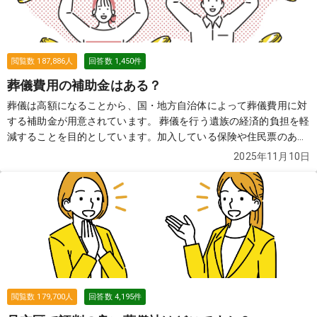
閲覧数
187,886
人
回答数
1,450
件
葬儀費用の補助金はある？
葬儀は高額になることから、国・地方自治体によって葬儀費用に対
する補助金が用意されています。 葬儀を行う遺族の経済的負担を軽
減することを目的としています。加入している保険や住民票のある
自治体によって、もらえる金額や必要な申請書類などが異なります
2025年11月10日
ので、確認が必要です。
続きを見る
閲覧数
179,700
人
回答数
4,195
件