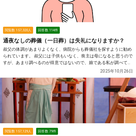
閲覧数
157,320
人
回答数
114
件
通夜なしの葬儀（一日葬）は失礼になりますか？
叔父の体調があまりよくなく、病院からも葬儀社を探すように勧め
られています。 叔父には子供もいなく、喪主は母になると思うので
すが、あまり調べるのが得意ではないので、娘である私が調べてい
ます。 葬儀をやらない（火葬式）ではなく、葬儀をしてあげたいと
2025年10月26日
いうのが、母の要望です。 ただ、費用的には精神的には2日間葬儀
をするのはちょっと...という感じなので、一日葬（通夜なしの葬
儀）を考えています。 親戚や本当に親しい人も合わせて20名はい
かないと思うのですが、通夜をしないと失礼になっていまうのでし
ょうか？
続きを見る
閲覧数
157,129
人
回答数
79
件