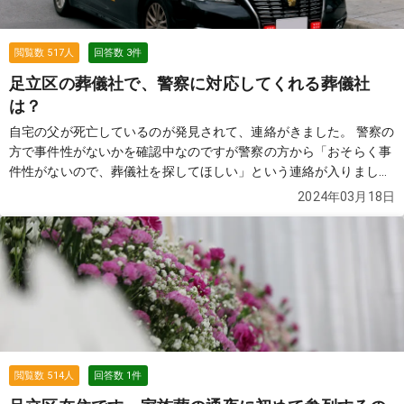
閲覧数
517
人
回答数
3
件
足立区の葬儀社で、警察に対応してくれる葬儀社
は？
自宅の父が死亡しているのが発見されて、連絡がきました。 警察の
方で事件性がないかを確認中なのですが警察の方から「おそらく事
件性がないので、葬儀社を探してほしい」という連絡が入りまし
た。 足立区近辺で、このような警察に対応してもらえる葬儀社はあ
2024年03月18日
りますか？
続きを見る
閲覧数
514
人
回答数
1
件