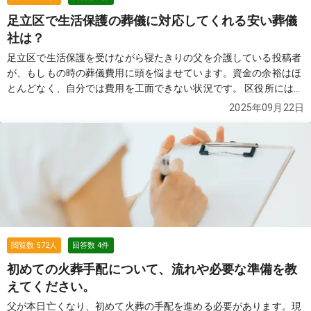
足立区で生活保護の葬儀に対応してくれる安い葬儀
社は？
足立区で生活保護を受けながら寝たきりの父を介護している投稿者
が、もしもの時の葬儀費用に頭を悩ませています。資金の余裕はほ
とんどなく、自分では費用を工面できない状況です。 区役所には
「葬祭扶助」という制度があると聞いたことがあるものの、父がま
2025年09月22日
だ生きているうちから葬儀の相談をするのは不謹慎ではないかと迷
い、直接相談に行く勇気が持てないといいます。そこで、生活保護
を受けていても利用できる葬儀社や、実際に依頼可能な低価格の方
法があれば知りたいと切実に情報を求めています。
続きを見る
閲覧数
572
人
回答数
4
件
初めての火葬手配について、流れや必要な準備を教
えてください。
父が本日亡くなり、初めて火葬の手配を進める必要があります。現