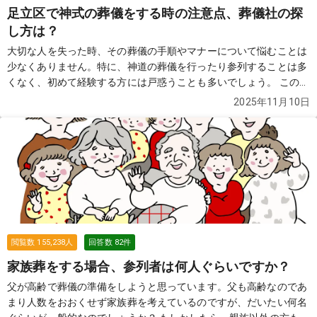
足立区で神式の葬儀をする時の注意点、葬儀社の探
し方は？
大切な人を失った時、その葬儀の手順やマナーについて悩むことは
少なくありません。特に、神道の葬儀を行ったり参列することは多
くなく、初めて経験する方には戸惑うことも多いでしょう。 この質
問では、神式の葬儀の特徴や手順、マナーについて詳しく解説しま
2025年11月10日
す。
続きを見る
閲覧数
155,238
人
回答数
82
件
家族葬をする場合、参列者は何人ぐらいですか？
父が高齢で葬儀の準備をしようと思っています。父も高齢なのであ
まり人数をおおくせず家族葬を考えているのですが、だいたい何名