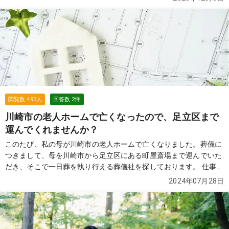
安くすませたいです。病院の方には事情を話すのが恥ずかしいた
め、相談させていただきました。 どなたか、アドバイスをお願いで
きませんでしょうか？
続きを見る
閲覧数
493
人
回答数
2
件
川崎市の老人ホームで亡くなったので、足立区まで
運んでくれませんか？
このたび、私の母が川崎市の老人ホームで亡くなりました。葬儀に
つきまして、母を川崎市から足立区にある町屋斎場まで運んでいた
だき、そこで一日葬を執り行える葬儀社を探しております。 仕事の
都合上、老人ホームへは直接伺うことが難しい状況ですので、もし
2024年07月28日
可能であれば足立区にある実家で打ち合わせを希望しております。
貴社にてこのような対応が可能かどうか、ご回答いただけますと幸
いです。
続きを見る