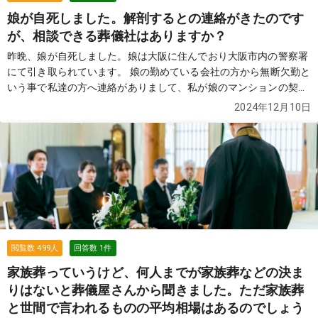
娘が自死しました。解剖するとの連絡がきたのです
が、相談できる葬儀社はありますか？
昨晩、娘が自死しました。娘は大阪に住んでおり大阪市内の警察署
にて引き取られています。 娘の勤めている会社の方から無断欠勤と
いう事で私達の方へ連絡がありまして、私が娘のマンションの契約
主だった事もあり、管理人さんに相談し確認してもらったところ、
2024年12月10日
発見されました。 私たちも急いで大阪へ向かい娘を引き取ろうと思
いましたが、検視の結果解剖するとの事で、まだ一週間以上かかる
との事でした。 娘は大阪へ行ってからまだ一年経っていないため、
できればこちらの私たちが住む足立区で葬儀をおこないたいです。
司法解剖が終わったら私たちと一緒に娘をつれて帰っていただき、
足立区付近で葬儀をおこなってくれる葬儀社はありますか？
続きを
見る
閲覧数
499
人
回答数
1
件
家族葬っていうけど、何人までが家族葬などの決ま
りはないと葬儀屋さんから聞きました。ただ家族葬
と世間で言われるものの平均相場はあるのでしょう