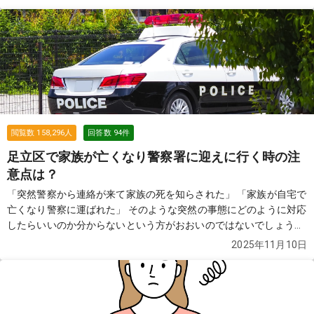
を見る
閲覧数
158,296
人
回答数
94
件
足立区で家族が亡くなり警察署に迎えに行く時の注
意点は？
「突然警察から連絡が来て家族の死を知らされた」 「家族が自宅で
亡くなり警察に運ばれた」 そのような突然の事態にどのように対応
したらいいのか分からないという方がおおいのではないでしょう
か。この質問では故人が亡くなり警察が介入した際の流れや費用な
2025年11月10日
どについてご紹介します。
続きを見る