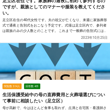
足立区在住です。家族葬の通夜に初めて参列するの
ですが、親族としてのマナーや服装を教えてくださ
い。
足立区在住の40代女性です。夫の祖父が亡くなり、来週に家族葬形
式で通夜と告別式をおこなう予定です。式場は足立区内で、参列者
は親族のみの少人数とのことです。 これまで一般葬の告別式には何
度か参列したことがあるのですが、通夜に出るのは今回が初めてで
2023年10月25日
す。しかも、親族としての立場での参加になるため、服装や振る舞
いについて自信がありません。 親族として参列する場合、通夜では
どのようなマナーに気をつけるべきでしょうか？ また、家族葬なら
ではの注意点があれば教えていただきたいです。身内にも今さら聞
きづらく、こちらでアドバイスをいただけたら助かります。 どうぞ
よろしくお願いいたします。
続きを見る
閲覧数
514
人
回答数
4
件
生活保護受給中の母の直葬費用と火葬場選びについ
て事前に相談したい（足立区）
母が高齢で、今はほとんど食事も取れず、点滴と在宅医・看護師さ