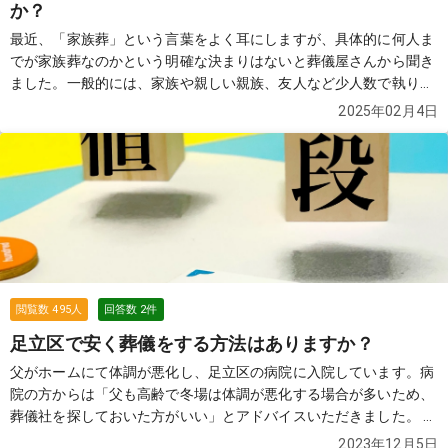
か？
最近、「家族葬」という言葉をよく耳にしますが、具体的に何人ま
でが家族葬なのかという明確な決まりはないと葬儀屋さんから聞き
ました。一般的には、家族や親しい親族、友人など少人数で執り行
う葬儀のことを指すようですが、その範囲や規模は家庭ごとに異な
2025年02月4日
るようです。 また、家族葬は一般的な葬儀よりも費用を抑えられる
イメージがありますが、実際のところ、どの程度の費用がかかるの
か気になっています。例えば、葬儀社によってプランの内容が異な
るため、葬儀費用の幅も広いのではないかと思います。 そこで、世
間一般で「家族葬」と呼ばれるものの平均的な費用相場がどれくら
いなのか知りたいです。基本的な葬儀費用に加え、お布施やお料
理、返礼品なども含めると総額はどのくらいになるのか、実際に家
族葬を経験された方がいれば、参考までに教えていただけると助か
ります。
続きを見る
閲覧数
495
人
回答数
2
件
足立区で安く葬儀をする方法はありますか？
父がホームにて体調が悪化し、足立区の病院に入院しています。病
院の方からは「父も高齢で冬場は体調が悪化する場合が多いため、
葬儀社を探しておいた方がいい」とアドバイスいただきました。 お
恥ずかしい話、葬儀費用を捻出するのが難しい状況で、できるだけ
2023年12月5日