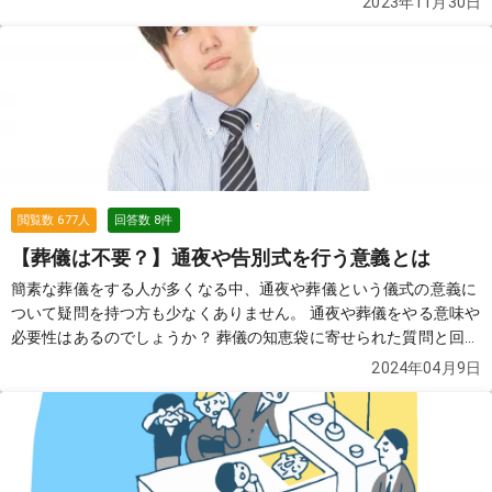
2023年11月30日
閲覧数
677
人
回答数
8
件
【葬儀は不要？】通夜や告別式を行う意義とは
簡素な葬儀をする人が多くなる中、通夜や葬儀という儀式の意義に
ついて疑問を持つ方も少なくありません。 通夜や葬儀をやる意味や
必要性はあるのでしょうか？ 葬儀の知恵袋に寄せられた質問と回答
から見てみましょう。
続きを見る
2024年04月9日