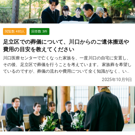
閲覧数
483
人
回答数
3
件
足立区での葬儀について、川口からのご遺体搬送や
費用の目安を教えてください
川口医療センターで亡くなった家族を、一度川口の自宅に安置し、
その後、足立区で葬儀を行うことを考えています。 家族葬を希望し
ているのですが、葬儀の流れや費用について全く知識がなく、いく
つか質問させてください。 ・川口医療センターから川口の自宅への
2025年10月9日
ご遺体搬送はお願いできるのでしょうか？ ・遺体搬送の費用はどの
程度かかるのでしょうか？ ・足立区内でおすすめの火葬場や式場は
どこになりますか？費用を抑えたいのですが、民営と公営で差があ
ると聞きました。 ・家族葬にした場合の大まかな費用感を教えてい
ただけますか？また、直葬との違いも知りたいです。 ・葬儀費用の
支払い方法についても教えていただきたいです。 急なことで戸惑っ
ており、基本的なことも分からない状況です。 できるだけ詳しく教
えていただけると助かります。
続きを見る