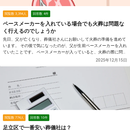
相場や、 実際に利用して良かった葬儀社があれば教えていただきた
いです。 皆さまのおすすめをぜひ伺いたいです。
続きを見る
閲覧数
3,394
人
回答数
4
件
ペースメーカーを入れている場合でも火葬は問題な
く行えるのでしょうか
先日、父が亡くなり、葬儀社さんにお願いして火葬の準備を進めて
います。 その後で気になったのが、父が生前ペースメーカーを入れ
ていたことです。 ペースメーカーが入っていると、火葬の際に問題
があるとか、事前に特別な処置が必要だという話を聞いたことがあ
2025年12月15日
り、不安になって葬儀社さんに確認の電話をしました。 実際のとこ
ろ、ペースメーカーを入れている場合でも、火葬はそのまま行える
ものなのでしょうか。 何か家族側で事前に伝えておくべきことや、
注意点があれば教えてください。
続きを見る
閲覧数
774
人
回答数
10
件
足立区で一番安い葬儀社は？