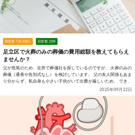
閲覧数
126,558
人
回答数
23
件
足立区で火葬のみの葬儀の費用総額を教えてもらえ
ませんか？
父が危篤のため、近所で葬儀社を探しているのですが、 火葬のみの
葬儀（通夜や告別式なし）を検討しています。 父の友人関係もあま
り分からず、私自身も小さい子供がいて出費が厳しいため、 できる
だけ費用を抑えたいと考えています。 インターネットで「76,000
2025年09月22日
円」と表示されていた葬儀社を見つけ、見積もりを依頼したのです
が、 実際には総額で35万円ほどになりました。 担当者に確認した
ところ、火葬場の料金やその他の費用は別途必要になるとのこと
で、 結局は思っていたよりも高額になってしまい、正直納得がいっ
ていません。 もちろん76,000円だけでできないことは理解しまし
たが、 最終的にかかる総額を含め、できるだけ安く対応してくれる
葬儀社を探しています。 近所で火葬のみを行った場合の費用総額の