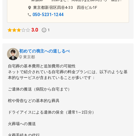
お葬式までご相談を承っております。
東京都
新宿区
四谷4-33 四谷ビル1F
050-5231-1244
3.0
1
初めての喪主への道しるべ
東京都
自宅葬の基本費用と追加費用の可能性
ネットで紹介されている自宅葬の料金プランには、以下のような基
本的なサービスが含まれていることが多いです：
ご遺体の搬送（病院から自宅まで）
棺や骨壺などの基本的な葬具
ドライアイスによる遺体の保全（通常1～2日分）
火葬場への搬送
火葬手続きの代行