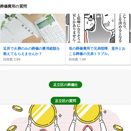
葬儀費用の質問
近所で火葬のみの葬儀の費用総額を
母の葬儀費用で兄弟喧嘩、意外とお
教えてもらえませんか？
こる葬儀の兄弟トラブル。
回答数
23
件
回答数
13
件
足立区
の葬儀社
足立区の質問