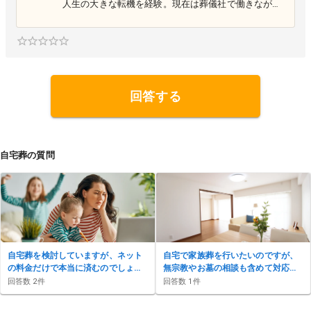
人生の大きな転機を経験。現在は葬儀社で働きながら
、新たなステージで日々挑戦を続けています。家族や
仕事に向き合った経験を通じて得た気づきや学びを、
ブログで発信中。同じような人生の岐路に立つ方々に
寄り添い、少しでも前を向くきっかけとなる情報や思
いを届けたいと考えています。どんな状況でも一歩ず
つ進むことを信念に、挑戦を続けています。 <a href=
"https://okuriokurare.blog/" target="_blank">https://o
回答する
kuriokurare.blog/</a>
自宅葬の質問
自宅葬を検討していますが、ネット
自宅で家族葬を行いたいのですが、
の料金だけで本当に済むのでしょう
無宗教やお墓の相談も含めて対応可
か？
能ですか？
回答数
2
件
回答数
1
件