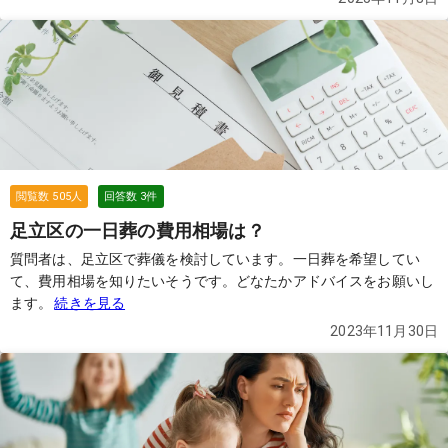
診断書（検案書）などを受け取ってから葬儀社を手配する流れにな
るようなのですが、その時にお迎えの手配が間に合うのか、どのく
らい時間がかかるのかが不安です。 火葬のみの最低限のプラン（直
葬・火葬式）を考えており、自宅ではなく葬儀社さんの安置施設や
提携の安置所に預ける形をイメージしています。事前に電話でどの
程度の情報を伝えておけば、当日の手配がスムーズになるのか、ま
た安置先が複数ある場合（墨田区の安置所や葛飾区の安置所な
ど）、どのような基準で選べばよいのかも知りたいです。深夜〜早
朝に亡くなった場合の具体的な流れと、葬儀社に相談する際のポイ
閲覧数
505
人
回答数
3
件
ントを教えてください。
続きを見る
足立区の一日葬の費用相場は？
質問者は、足立区で葬儀を検討しています。一日葬を希望してい
て、費用相場を知りたいそうです。どなたかアドバイスをお願いし
ます。
続きを見る
2023年11月30日