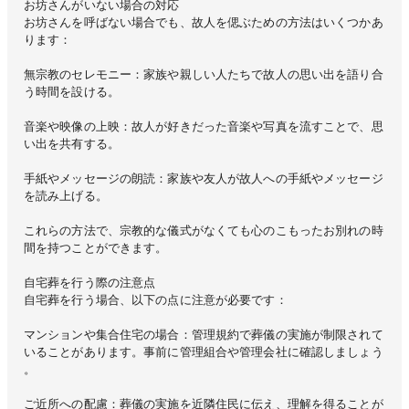
お坊さんがいない場合の対応
お坊さんを呼ばない場合でも、故人を偲ぶための方法はいくつかあ
ります：
無宗教のセレモニー：家族や親しい人たちで故人の思い出を語り合
う時間を設ける。
音楽や映像の上映：故人が好きだった音楽や写真を流すことで、思
い出を共有する。
手紙やメッセージの朗読：家族や友人が故人への手紙やメッセージ
を読み上げる。
これらの方法で、宗教的な儀式がなくても心のこもったお別れの時
間を持つことができます。
自宅葬を行う際の注意点
自宅葬を行う場合、以下の点に注意が必要です：
マンションや集合住宅の場合：管理規約で葬儀の実施が制限されて
いることがあります。事前に管理組合や管理会社に確認しましょう
。
ご近所への配慮：葬儀の実施を近隣住民に伝え、理解を得ることが