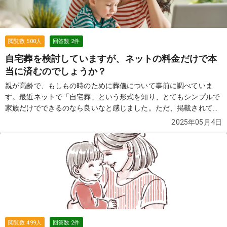
閲覧数
500
人
回答数
2
件
自宅葬を検討していますが、ネットの料金だけで本
当に済むのでしょうか？
親が高齢で、もしもの時のために葬儀について事前に調べていま
す。最近ネットで「自宅葬」という形式を知り、とてもシンプルで
家族だけでできるのなら良いなと感じました。ただ、掲載されてい
る費用が本当にすべて含まれているのか不安です。たとえば火葬場
2025年05月4日
代や搬送代、住んでいる地域によって追加料金が発生したりしない
のでしょうか。また、お坊さんがいない場合の対応や、何か必要な
備えがあれば教えていただきたいです。ちなみに、東京都足立区在
住です。
続きを見る
閲覧数
499
人
回答数
2
件