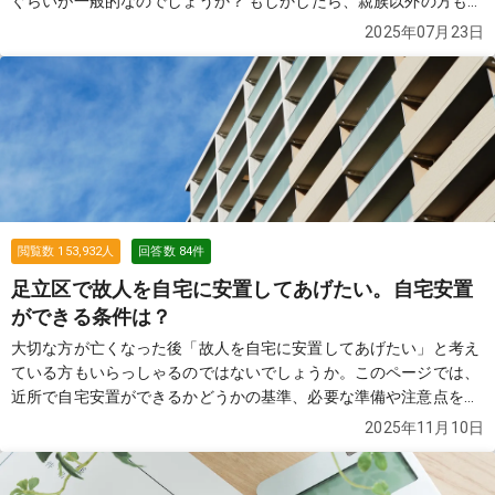
ぐらいが一般的なのでしょうか？ もしかしたら、親族以外の方も参
列する可能性があります。 その場合は、お断りした方がよろしいで
2025年07月23日
しょうか？
続きを見る
閲覧数
153,932
人
回答数
84
件
足立区で故人を自宅に安置してあげたい。自宅安置
ができる条件は？
大切な方が亡くなった後「故人を自宅に安置してあげたい」と考え
ている方もいらっしゃるのではないでしょうか。このページでは、
近所で自宅安置ができるかどうかの基準、必要な準備や注意点を解
説します。
続きを見る
2025年11月10日