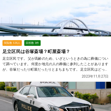
一、母が通院先の病院で他界した場合、納骨までの流れを教えてい
ただけませんでしょうか？
続きを見る
閲覧数
535
人
回答数
3
件
足立区民は谷塚斎場？町屋斎場？
足立区民です。 父が高齢のため、いざというときの為に葬儀につい
て調べています。 何度か地元の人の葬儀に参列したことがあります
が、谷塚だったり町屋だったりとまちまちです。 足立区民はどっち
を使ったらお得とか、どっちの方が予約を取りやすいとかあるんで
2023年11月27日
しょうか？
続きを見る