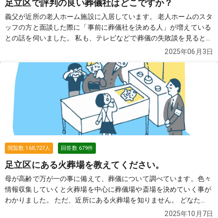
足立区で評判の良い葬儀社はどこですか？
義父が近所の老人ホーム施設に入居しています。 老人ホームのスタ
ッフの方と面談した際に「事前に葬儀社を決める人」が増えている
との話を伺いました。 私も、テレビなどで葬儀の失敗談を見ると、
事前に葬儀社を把握していた方がいいのかな？と思って、色々調べ
2025年06月3日
たのですが、近所の土地勘がなく困っております。 どなたか、良い
葬儀社を2〜3社教えていただけませんでしょうか？
続きを見る
閲覧数
168,727
人
回答数
679
件
足立区にある火葬場を教えてください。
母が高齢で万が一の事に備えて、葬儀について調べています。色々
情報収集していくと火葬場を中心に葬儀場や斎場を決めていく事が
わかりました。 ただ、近所にある火葬場を知りません。 どなた
か、近所にある火葬場を教えていただけませんでしょうか？
続き
2025年10月7日