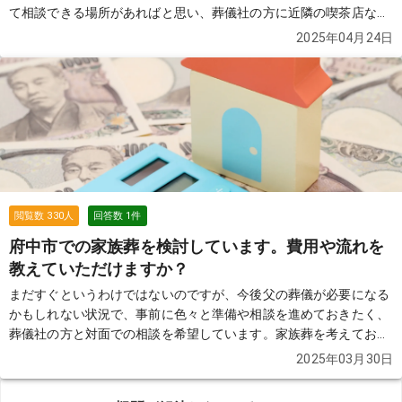
て相談できる場所があればと思い、葬儀社の方に近隣の喫茶店など
での面談もお願いできるのか知りたいです。また、近くの喫茶室が
2025年04月24日
静かで話しやすい雰囲気だと思っており、そこでの相談を希望した
いと考えています。急なことで日程的に余裕がないのですが、当日
中でも対応していただけるのでしょうか？また、何を準備しておけ
ばよいかも教えていただけると助かります。
続きを見る
閲覧数
330
人
回答数
1
件
府中市での家族葬を検討しています。費用や流れを
教えていただけますか？
まだすぐというわけではないのですが、今後父の葬儀が必要になる
かもしれない状況で、事前に色々と準備や相談を進めておきたく、
葬儀社の方と対面での相談を希望しています。家族葬を考えてお
り、府中市民なので「府中の森市民聖苑」での実施を想定していま
2025年03月30日
すが、実際にお願いする場合、費用はどれくらいかかるものでしょ
うか。府中の森の使用料や火葬料、葬儀プラン、オプションなどを