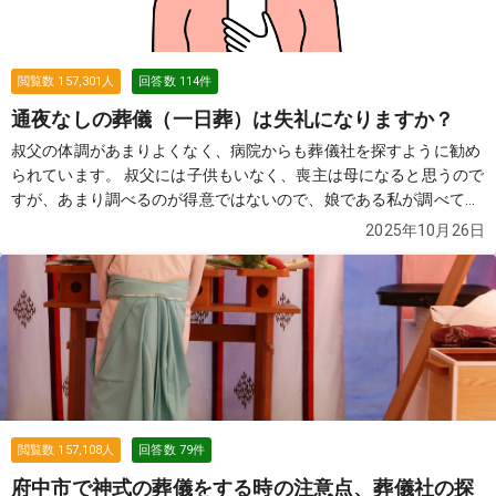
閲覧数
157,301
人
回答数
114
件
通夜なしの葬儀（一日葬）は失礼になりますか？
叔父の体調があまりよくなく、病院からも葬儀社を探すように勧め
られています。 叔父には子供もいなく、喪主は母になると思うので
すが、あまり調べるのが得意ではないので、娘である私が調べてい
ます。 葬儀をやらない（火葬式）ではなく、葬儀をしてあげたいと
2025年10月26日
いうのが、母の要望です。 ただ、費用的には精神的には2日間葬儀
をするのはちょっと...という感じなので、一日葬（通夜なしの葬
儀）を考えています。 親戚や本当に親しい人も合わせて20名はい
かないと思うのですが、通夜をしないと失礼になっていまうのでし
ょうか？
続きを見る
閲覧数
157,108
人
回答数
79
件
府中市で神式の葬儀をする時の注意点、葬儀社の探