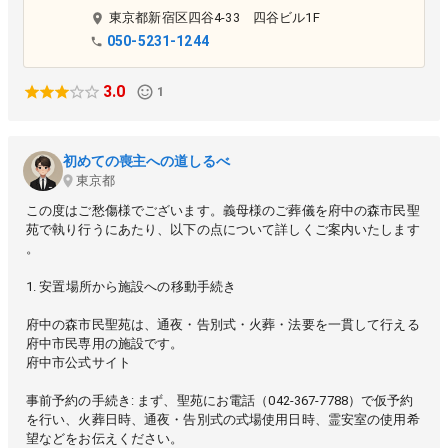
お葬式までご相談を承っております。
東京都
新宿区
四谷4-33 四谷ビル1F
050-5231-1244
3.0
1
初めての喪主への道しるべ
東京都
この度はご愁傷様でございます。義母様のご葬儀を府中の森市民聖
苑で執り行うにあたり、以下の点について詳しくご案内いたします
。
1. 安置場所から施設への移動手続き
府中の森市民聖苑は、通夜・告別式・火葬・法要を一貫して行える
府中市民専用の施設です。
府中市公式サイト
事前予約の手続き: まず、聖苑にお電話（042-367-7788）で仮予約
を行い、火葬日時、通夜・告別式の式場使用日時、霊安室の使用希
望などをお伝えください。