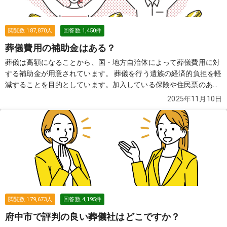
閲覧数
187,870
人
回答数
1,450
件
葬儀費用の補助金はある？
葬儀は高額になることから、国・地方自治体によって葬儀費用に対
する補助金が用意されています。 葬儀を行う遺族の経済的負担を軽
減することを目的としています。加入している保険や住民票のある
自治体によって、もらえる金額や必要な申請書類などが異なります
2025年11月10日
ので、確認が必要です。
続きを見る
閲覧数
179,673
人
回答数
4,195
件
府中市で評判の良い葬儀社はどこですか？