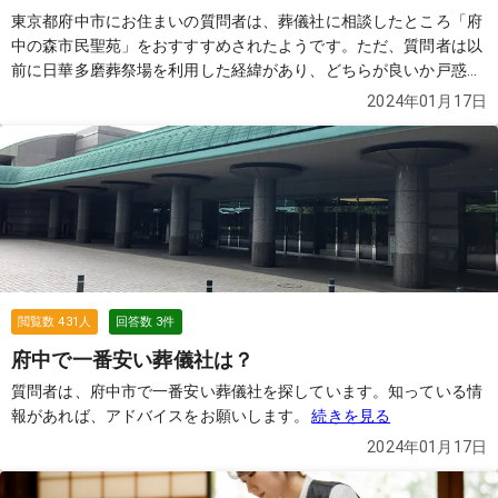
東京都府中市にお住まいの質問者は、葬儀社に相談したところ「府
中の森市民聖苑」をおすすすめされたようです。ただ、質問者は以
前に日華多磨葬祭場を利用した経緯があり、どちらが良いか戸惑っ
ています。
続きを見る
2024年01月17日
閲覧数
431
人
回答数
3
件
府中で一番安い葬儀社は？
質問者は、府中市で一番安い葬儀社を探しています。知っている情
報があれば、アドバイスをお願いします。
続きを見る
2024年01月17日