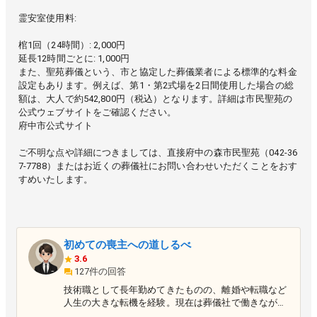
霊安室使用料:
棺1回（24時間）: 2,000円
延長12時間ごとに: 1,000円
また、聖苑葬儀という、市と協定した葬儀業者による標準的な料金
設定もあります。例えば、第1・第2式場を2日間使用した場合の総
額は、大人で約542,800円（税込）となります。詳細は市民聖苑の
公式ウェブサイトをご確認ください。
府中市公式サイト
ご不明な点や詳細につきましては、直接府中の森市民聖苑（042-36
7-7788）またはお近くの葬儀社にお問い合わせいただくことをおす
すめいたします。
初めての喪主への道しるべ
3.6
127件の回答
技術職として長年勤めてきたものの、離婚や転職など
人生の大きな転機を経験。現在は葬儀社で働きながら
、新たなステージで日々挑戦を続けています。家族や