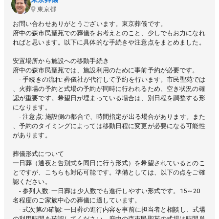
東京都
お問い合わせありがとうございます。東京葬儀です。
府中の森市民聖苑での葬儀をお考えとのこと、少しでもお力になれ
ればと思います。以下に具体的な手続きや注意点をまとめました。
安置場所から施設への移動手続き
府中の森市民聖苑では、施設利用のために事前予約が必要です。
- 手続きの流れ: 葬儀社が代行して予約を行います。市民聖苑では
、火葬場の予約と式場の予約が同時に行われるため、空き状況の確
認が重要です。希望日が埋まっている場合は、別日程を調整する形
になります。
- 注意点: 施設側の都合で、時間指定が出る場合があります。また
、予約のタイミングによっては移動日程に変更が必要になる可能性
があります。
葬儀形式について
一日葬（通夜と告別式を同日に行う形式）を希望されているとのこ
とですが、こちらも対応可能です。準備としては、以下の点をご確
認ください。
- 参列人数: 一日葬は少人数でも進行しやすい形式です。15～20
名程度のご家族中心の葬儀に適しています。
- 式次第の確認: 一日葬の進行内容を事前に担当者と相談し、式場
の利用時間を確認してください。府中の森市民聖苑の式場は時間単