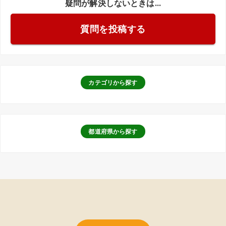
疑問が解決しないときは...
含めて、どのくらい見ておけばよいか教えていただけると助かりま
す。また、対面での相談も可能とのことでしたが、自宅に来ていた
質問を投稿する
だいて説明していただくこともできるのでしょうか？
続きを見る
カテゴリから探す
都道府県から探す