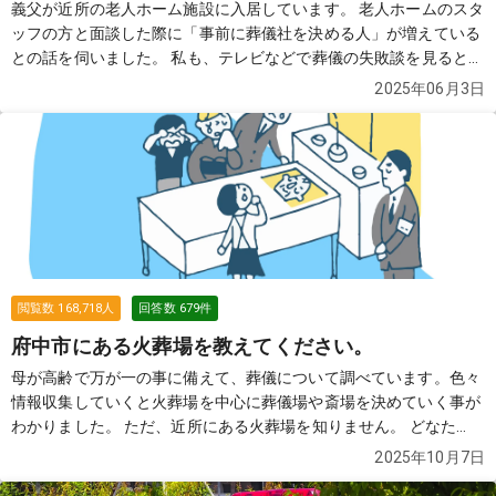
義父が近所の老人ホーム施設に入居しています。 老人ホームのスタ
ッフの方と面談した際に「事前に葬儀社を決める人」が増えている
との話を伺いました。 私も、テレビなどで葬儀の失敗談を見ると、
事前に葬儀社を把握していた方がいいのかな？と思って、色々調べ
2025年06月3日
たのですが、近所の土地勘がなく困っております。 どなたか、良い
葬儀社を2〜3社教えていただけませんでしょうか？
続きを見る
閲覧数
168,718
人
回答数
679
件
府中市にある火葬場を教えてください。
母が高齢で万が一の事に備えて、葬儀について調べています。色々
情報収集していくと火葬場を中心に葬儀場や斎場を決めていく事が
わかりました。 ただ、近所にある火葬場を知りません。 どなた
か、近所にある火葬場を教えていただけませんでしょうか？
続き
2025年10月7日
を見る