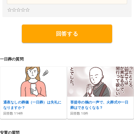
仕事に向き合った経験を通じて得た気づきや学びを、
ブログで発信中。同じような人生の岐路に立つ方々に
寄り添い、少しでも前を向くきっかけとなる情報や思
いを届けたいと考えています。どんな状況でも一歩ず
つ進むことを信念に、挑戦を続けています。 <a href=
"https://okuriokurare.blog/" target="_blank">https://o
回答する
kuriokurare.blog/</a>
一日葬の質問
通夜なしの葬儀（一日葬）は失礼に
菩提寺の鶴の一声で、火葬式や一日
なりますか？
葬はできなくなる？
回答数
114
件
回答数
10
件
安置の質問