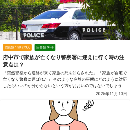
閲覧数
158,273
人
回答数
94
件
府中市で家族が亡くなり警察署に迎えに行く時の注
意点は？
「突然警察から連絡が来て家族の死を知らされた」 「家族が自宅で
亡くなり警察に運ばれた」 そのような突然の事態にどのように対応
したらいいのか分からないという方がおおいのではないでしょう
か。この質問では故人が亡くなり警察が介入した際の流れや費用な
2025年11月10日
どについてご紹介します。
続きを見る