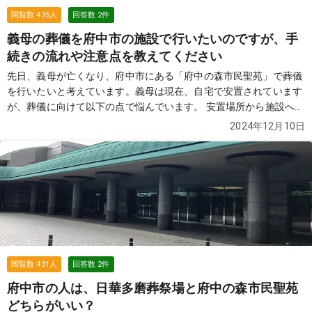
いです。 皆さまのおすすめをぜひ伺いたいです。
続きを見る
閲覧数
435
人
回答数
2
件
義母の葬儀を府中市の施設で行いたいのですが、手
続きの流れや注意点を教えてください
先日、義母が亡くなり、府中市にある「府中の森市民聖苑」で葬儀
を行いたいと考えています。義母は現在、自宅で安置されています
が、葬儀に向けて以下の点で悩んでいます。 安置場所から施設への
移動手続き 施設に安置してもらう場合、事前予約が必要とのことで
2024年12月10日
すが、どのような手続きが必要ですか？また、希望日程が埋まって
いる場合、どのように対応すれば良いのでしょうか？ 葬儀形式につ
いて 一日葬（通夜と告別式を一緒に行う形式）を希望しています。
この形式を行う際、準備や注意点があれば教えてください。 その他
の注意点 府中の森市民聖苑での葬儀をスムーズに進めるためのア
ドバイスや、事前に確認しておくべきことがあれば教えてくださ
い。 義母はあまり派手な式を望んでいなかったため、家族葬に近い
形で行う予定です。遠方から来る親戚も少ないため、少人数で行う
ことを考えています。 経験者の方や詳しい方がいらっしゃいました
閲覧数
431
人
回答数
2
件
ら、アドバイスいただけますと助かります。よろしくお願いいたし
府中市の人は、日華多磨葬祭場と府中の森市民聖苑
ます。
続きを見る
どちらがいい？