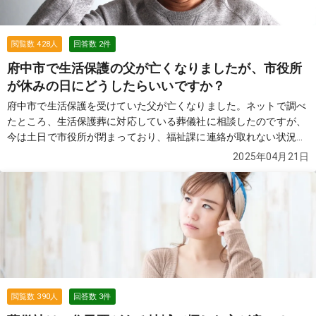
閲覧数
428
人
回答数
2
件
府中市で生活保護の父が亡くなりましたが、市役所
が休みの日にどうしたらいいですか？
府中市で生活保護を受けていた父が亡くなりました。ネットで調べ
たところ、生活保護葬に対応している葬儀社に相談したのですが、
今は土日で市役所が閉まっており、福祉課に連絡が取れない状況で
す。病院からも早く遺体を引き取るように言われています。この場
2025年04月21日
合、葬儀社にお願いしても大丈夫でしょうか？もし総裁扶助の審査
が通らなかったらどうなるかも心配です。アドバイスをいただけれ
ば助かります。
続きを見る
閲覧数
390
人
回答数
3
件