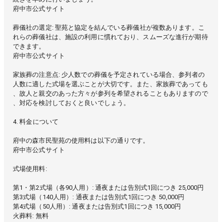
府中市公式サイト
葬儀社の選定: 聖苑と協定を結んでいる葬儀社が複数あります。こ
れらの葬儀社は、施設の利用に慣れており、スムーズな進行が期待
できます。
府中市公式サイト
家族葬の注意点: 少人数での葬儀を予定されている場合、参列者の
人数に適した式場を選ぶことが大切です。また、家族葬であっても
、故人と親交のあった方々が参列を希望されることもありますので
、対応を検討しておくと良いでしょう。
4. 料金について
府中の森市民聖苑の使用料は以下の通りです。
府中市公式サイト
式場使用料:
第1・第2式場（各90人用）: 通夜または告別式1回につき 25,000円
第3式場（140人用）: 通夜または告別式1回につき 50,000円
第4式場（50人用）: 通夜または告別式1回につき 15,000円
火葬料: 無料