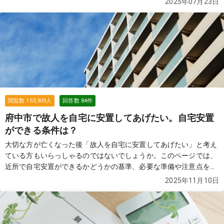
2025年07月23日
しょうか？
続きを見る
閲覧数
153,909
人
回答数
84
件
府中市で故人を自宅に安置してあげたい。自宅安置
ができる条件は？
大切な方が亡くなった後「故人を自宅に安置してあげたい」と考え
ている方もいらっしゃるのではないでしょうか。このページでは、
近所で自宅安置ができるかどうかの基準、必要な準備や注意点を解
説します。
続きを見る
2025年11月10日