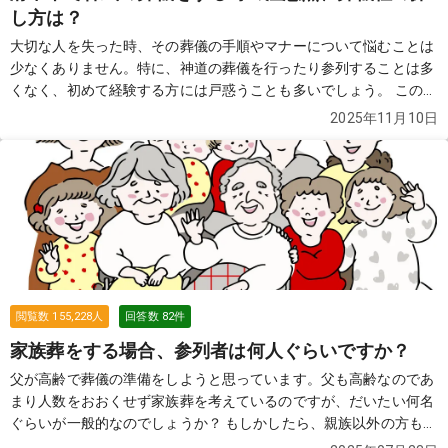
し方は？
大切な人を失った時、その葬儀の手順やマナーについて悩むことは
少なくありません。特に、神道の葬儀を行ったり参列することは多
くなく、初めて経験する方には戸惑うことも多いでしょう。 この質
問では、神式の葬儀の特徴や手順、マナーについて詳しく解説しま
2025年11月10日
す。
続きを見る
閲覧数
155,228
人
回答数
82
件
家族葬をする場合、参列者は何人ぐらいですか？
父が高齢で葬儀の準備をしようと思っています。父も高齢なのであ
まり人数をおおくせず家族葬を考えているのですが、だいたい何名
ぐらいが一般的なのでしょうか？ もしかしたら、親族以外の方も参
列する可能性があります。 その場合は、お断りした方がよろしいで