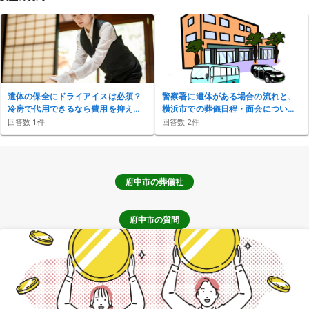
遺体の保全にドライアイスは必須？
警察署に遺体がある場合の流れと、
冷房で代用できるなら費用を抑えた
横浜市での葬儀日程・面会について
いのですが…
知りたい
回答数
1
件
回答数
2
件
府中市
の葬儀社
府中市の質問