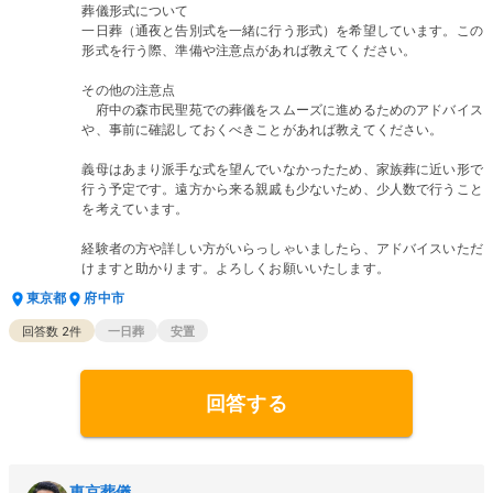
葬儀形式について
一日葬（通夜と告別式を一緒に行う形式）を希望しています。この
形式を行う際、準備や注意点があれば教えてください。
その他の注意点
府中の森市民聖苑での葬儀をスムーズに進めるためのアドバイス
や、事前に確認しておくべきことがあれば教えてください。
義母はあまり派手な式を望んでいなかったため、家族葬に近い形で
行う予定です。遠方から来る親戚も少ないため、少人数で行うこと
を考えています。
経験者の方や詳しい方がいらっしゃいましたら、アドバイスいただ
けますと助かります。よろしくお願いいたします。
東京都
府中市
回答数
2
件
一日葬
安置
回答する
東京葬儀