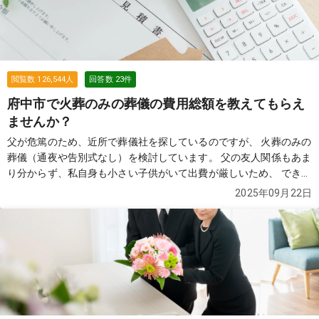
閲覧数
126,544
人
回答数
23
件
府中市で火葬のみの葬儀の費用総額を教えてもらえ
ませんか？
父が危篤のため、近所で葬儀社を探しているのですが、 火葬のみの
葬儀（通夜や告別式なし）を検討しています。 父の友人関係もあま
り分からず、私自身も小さい子供がいて出費が厳しいため、 できる
だけ費用を抑えたいと考えています。 インターネットで「76,000
2025年09月22日
円」と表示されていた葬儀社を見つけ、見積もりを依頼したのです
が、 実際には総額で35万円ほどになりました。 担当者に確認した
ところ、火葬場の料金やその他の費用は別途必要になるとのこと
で、 結局は思っていたよりも高額になってしまい、正直納得がいっ
ていません。 もちろん76,000円だけでできないことは理解しまし
たが、 最終的にかかる総額を含め、できるだけ安く対応してくれる
葬儀社を探しています。 近所で火葬のみを行った場合の費用総額の
相場や、 実際に利用して良かった葬儀社があれば教えていただきた