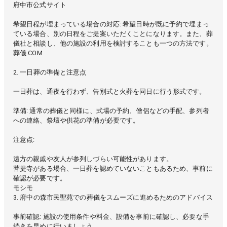
府中市公式サイト
希望日程が埋まっている場合の対応: 希望日時が既に予約で埋まっ
ている場合、別の日程をご提案いただくことになります。また、葬
儀社と相談し、他の施設の利用を検討することも一つの方法です。
葬儀.COM
2. 一日葬の準備と注意点
一日葬は、通夜を行わず、告別式と火葬を同日に行う形式です。
準備: 通常の葬儀と同様に、式場の予約、僧侶などの手配、参列者
への連絡、祭壇や供花の準備が必要です。
注意点:
遠方の親戚や友人が参列しづらい可能性があります。
菩提寺がある場合、一日葬を認めていないこともあるため、事前に
確認が必要です。
モシモ
3. 府中の森市民聖苑での葬儀をスムーズに進めるためのアドバイス
事前確認: 施設の使用条件や料金、設備を事前に確認し、必要な手
続きを早めに行いましょう。