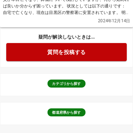
ば良いか分からず困っています。 状況としては以下の通りです：
自宅で亡くなり、現在は目黒区の警察署に安置されています。 明
日、自宅に戻る予定です。 通夜と告別式を1日で行う「一日葬」を
2024年12月14日
希望しています。 式場は目黒区周辺で、火葬場が併設されている施
設を考えています。 具体的には以下の点について知りたいです：
疑問が解決しないときは...
自宅での安置中、どのように過ごせば良いのか？ 火葬場併設の式場
を選ぶメリット・デメリットは何ですか？ 葬儀費用を抑えたいので
質問を投稿する
すが、どのようにプランを選べば良いでしょうか？ 式場や日程を決
める際に気をつけることを教えてください。 突然のことで戸惑って
います。アドバイスいただけると助かります。よろしくお願いいた
します。
続きを見る
カテゴリから探す
都道府県から探す