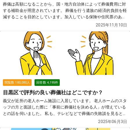
葬儀は高額になることから、国・地方自治体によって葬儀費用に対
する補助金が用意されています。 葬儀を行う遺族の経済的負担を軽
減することを目的としています。加入している保険や住民票のある
自治体によって、もらえる金額や必要な申請書類などが異なります
2025年11月10日
ので、確認が必要です。
続きを見る
閲覧数
180,080
人
回答数
4,195
件
目黒区で評判の良い葬儀社はどこですか？
義父が近所の老人ホーム施設に入居しています。 老人ホームのスタ
ッフの方と面談した際に「事前に葬儀社を決める人」が増えている
との話を伺いました。 私も、テレビなどで葬儀の失敗談を見ると、
事前に葬儀社を把握していた方がいいのかな？と思って、色々調べ
2025年06月3日
たのですが、近所の土地勘がなく困っております。 どなたか、良い