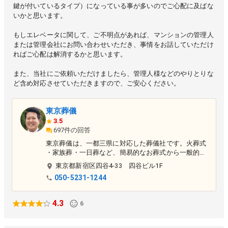
鍵が付いているタイプ）になっている事が多いのでご心配に及ばな
いかと思います。
もしエレベータに関して、ご不明点があれば、マンションの管理人
または管理会社にお問い合わせいただき、事情をお話していただけ
ればご心配は解消するかと思います。
また、当社にご依頼いただけましたら、管理人様などのやりとりな
ど含め対応させていただきますので、ご安心ください。
東京葬儀
3.5
697件の回答
東京葬儀は、一都三県に対応した葬儀社です。火葬式
・家族葬・一日葬など、簡易的なお葬式から一般的な
お葬式までご相談を承っております。
東京都
新宿区
四谷4-33 四谷ビル1F
050-5231-1244
4.3
6