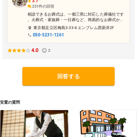
3.7
251件の回答
相談できるお葬式は、一都三県に対応した葬儀社です
。火葬式・家族葬・一日葬など、簡易的なお葬式から
一般的なお葬式までご相談を承っております。
東京都
足立区
梅島3-33-6 エンブレム西新井2F
050-5231-1261
4.0
2
回答する
安置の質問