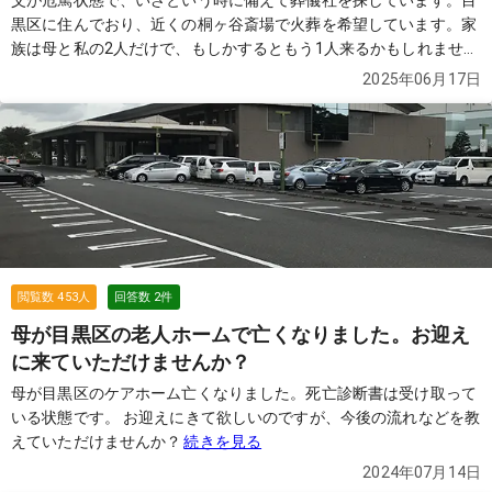
父が危篤状態で、いざという時に備えて葬儀社を探しています。目
黒区に住んでおり、近くの桐ヶ谷斎場で火葬を希望しています。家
族は母と私の2人だけで、もしかするともう1人来るかもしれません
が、基本的には3人で1日で済ませたいと考えています。病院からの
2025年06月17日
搬送は東京共済病院になります。 このような場合、火葬場が近くに
ある葬儀社に連絡すれば、病院へのお迎えから火葬までの対応をす
べてお願いすることは可能でしょうか。また、私は遠方に住んでお
り、役所の手続きやその他の事務作業を代行してもらえるかも心配
です。 宗教に関しては、お墓は既に墓じまいしており、無宗教でも
よいと考えていますが、もし希望すれば僧侶の手配も可能なのか知
りたいです。その場合の費用がどの程度変わるのかも気になりま
す。 葬儀の形式がまだ決まっていない段階でも相談に乗っていただ
けるのか、最低限の費用がどれくらいなのか、火葬場や安置場所の
閲覧数
453
人
回答数
2
件
移動についても含めてアドバイスをお願いします。
続きを見る
母が目黒区の老人ホームで亡くなりました。お迎え
に来ていただけませんか？
母が目黒区のケアホーム亡くなりました。死亡診断書は受け取って
いる状態です。 お迎えにきて欲しいのですが、今後の流れなどを教
えていただけませんか？
続きを見る
2024年07月14日