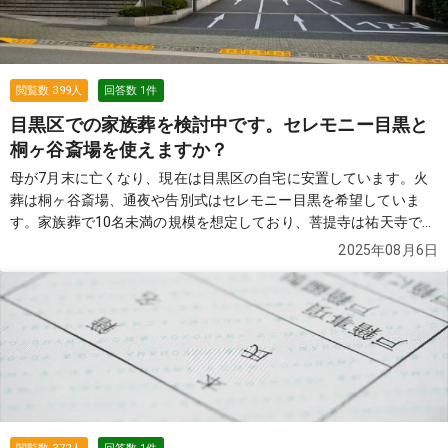
閲覧数
399
人
回答数
1
件
目黒区での家族葬を検討中です。セレモニー目黒と
桐ヶ谷斎場を使えますか？
母が7月末に亡くなり、現在は目黒区の自宅に安置しています。火
葬は桐ヶ谷斎場、通夜や告別式はセレモニー目黒を希望していま
す。家族葬で10名未満の規模を想定しており、菩提寺は祐天寺で
す。通夜と告別式を1日で行う一日葬も検討しているのですが、お
2025年08月6日
寺さんから2日間行うように言われるケースもあると聞いて迷って
います。こうした内容で葬儀社さんにお願いすることは可能でしょ
うか？また、ドライアイスの再手配や、自宅への訪問打ち合わせな
ども対応してもらえるのでしょうか？
続きを見る