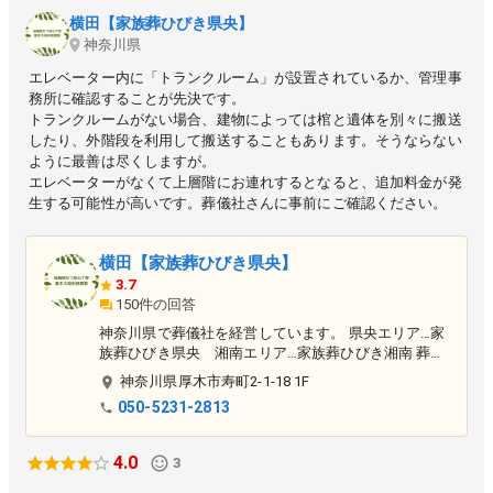
横田【家族葬ひびき県央】
神奈川県
エレベーター内に「トランクルーム」が設置されているか、管理事
務所に確認することが先決です。
トランクルームがない場合、建物によっては棺と遺体を別々に搬送
したり、外階段を利用して搬送することもあります。そうならない
ように最善は尽くしますが。
エレベーターがなくて上層階にお連れするとなると、追加料金が発
横田【家族葬ひびき県央】
3.7
150件の回答
神奈川県で葬儀社を経営しています。 県央エリア…家
族葬ひびき県央 湘南エリア…家族葬ひびき湘南 葬儀
前から葬儀後までワンストップにて対応しています。
神奈川県
厚木市
寿町2-1-18 1F
050-5231-2813
4.0
3