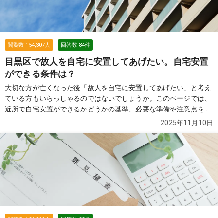
閲覧数
154,307
人
回答数
84
件
目黒区で故人を自宅に安置してあげたい。自宅安置
ができる条件は？
大切な方が亡くなった後「故人を自宅に安置してあげたい」と考え
ている方もいらっしゃるのではないでしょうか。このページでは、
近所で自宅安置ができるかどうかの基準、必要な準備や注意点を解
説します。
続きを見る
2025年11月10日