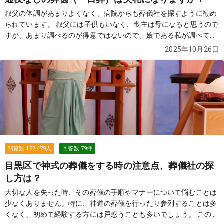
叔父の体調があまりよくなく、病院からも葬儀社を探すように勧め
られています。 叔父には子供もいなく、喪主は母になると思うので
すが、あまり調べるのが得意ではないので、娘である私が調べてい
ます。 葬儀をやらない（火葬式）ではなく、葬儀をしてあげたいと
2025年10月26日
いうのが、母の要望です。 ただ、費用的には精神的には2日間葬儀
をするのはちょっと...という感じなので、一日葬（通夜なしの葬
儀）を考えています。 親戚や本当に親しい人も合わせて20名はい
かないと思うのですが、通夜をしないと失礼になっていまうのでし
ょうか？
続きを見る
閲覧数
157,479
人
回答数
79
件
目黒区で神式の葬儀をする時の注意点、葬儀社の探
し方は？
大切な人を失った時、その葬儀の手順やマナーについて悩むことは
少なくありません。特に、神道の葬儀を行ったり参列することは多
くなく、初めて経験する方には戸惑うことも多いでしょう。 この質