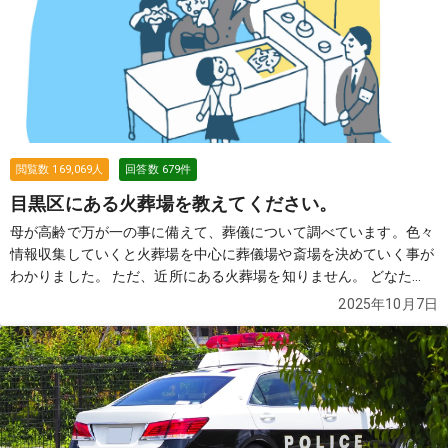
葬儀社を2〜3社教えていただけませんでしょうか？
続きを見る
閲覧数
169,069
人
回答数
679
件
目黒区にある火葬場を教えてください。
母が高齢で万が一の事に備えて、葬儀について調べています。色々
情報収集していくと火葬場を中心に葬儀場や斎場を決めていく事が
わかりました。 ただ、近所にある火葬場を知りません。 どなた
か、近所にある火葬場を教えていただけませんでしょうか？
続き
2025年10月7日
を見る