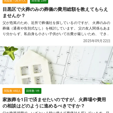
閲覧数
126,911
人
回答数
23
件
目黒区で火葬のみの葬儀の費用総額を教えてもらえ
ませんか？
父が危篤のため、近所で葬儀社を探しているのですが、 火葬のみの
葬儀（通夜や告別式なし）を検討しています。 父の友人関係もあま
り分からず、私自身も小さい子供がいて出費が厳しいため、 できる
だけ費用を抑えたいと考えています。 インターネットで「76,000
2025年09月22日
円」と表示されていた葬儀社を見つけ、見積もりを依頼したのです
が、 実際には総額で35万円ほどになりました。 担当者に確認した
ところ、火葬場の料金やその他の費用は別途必要になるとのこと
で、 結局は思っていたよりも高額になってしまい、正直納得がいっ
ていません。 もちろん76,000円だけでできないことは理解しまし
たが、 最終的にかかる総額を含め、できるだけ安く対応してくれる
葬儀社を探しています。 近所で火葬のみを行った場合の費用総額の
相場や、 実際に利用して良かった葬儀社があれば教えていただきた
いです。 皆さまのおすすめをぜひ伺いたいです。
続きを見る
閲覧数
482
人
回答数
1
件
家族葬を1日で済ませたいのですが、火葬場や費用
の相談はどのように進めるべきですか？