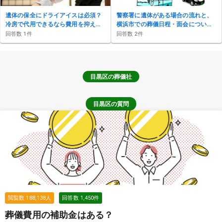
遺体の保全にドライアイスは必須？
警察署に遺体がある場合の流れと、
冷房で代用できるなら費用を抑えた
横浜市での葬儀日程・面会について
いのですが…
知りたい
回答数
1
件
回答数
2
件
目黒区
の葬儀社
目黒区の質問
閲覧数
188,138
人
回答数
1,450
件
葬儀費用の補助金はある？