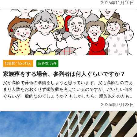
問では、神式の葬儀の特徴や手順、マナーについて詳しく解説しま
2025年11月10日
す。
続きを見る
閲覧数
155,519
人
回答数
82
件
家族葬をする場合、参列者は何人ぐらいですか？
父が高齢で葬儀の準備をしようと思っています。父も高齢なのであ
まり人数をおおくせず家族葬を考えているのですが、だいたい何名
ぐらいが一般的なのでしょうか？ もしかしたら、親族以外の方も参
列する可能性があります。 その場合は、お断りした方がよろしいで
2025年07月23日
しょうか？
続きを見る