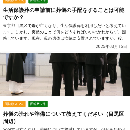
閲覧数
372
人
回答数
1
件
生活保護葬の申請前に葬儀の手配をすることは可能
ですか？
東京都目黒区で母が亡くなり、生活保護葬を利用したいと考えてい
ます。しかし、突然のことで何をどうすればいいのかわからず、困
惑しています。現在、母の遺体は病院に安置されていますが、役所
が休みで葬祭扶助の申請がまだできていません。このような状況で
2025年03月15日
も葬儀の手配を進めることは可能でしょうか？ また、申請が却下さ
れた場合はどうなりますか？病院からの搬送や火葬の手続きについ
て、どのように進めればよいのか、できるだけ詳しく教えていただ
けると助かります。
続きを見る
閲覧数
312
人
回答数
2
件
葬儀の流れや準備について教えてください（目黒区
周辺）
父が本日亡くなり、葬儀について検討していますが、何から始めれ