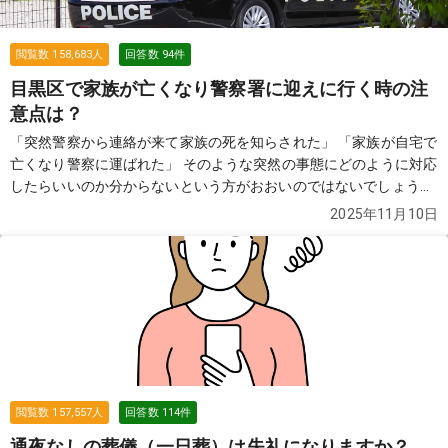
閲覧数
158,683
人
回答数
94
件
目黒区で家族が亡くなり警察署に迎えに行く時の注
意点は？
「突然警察から連絡が来て家族の死を知らされた」 「家族が自宅で
亡くなり警察に運ばれた」 そのような突然の事態にどのように対応
したらいいのか分からないという方がおおいのではないでしょう
か。この質問では故人が亡くなり警察が介入した際の流れや費用な
2025年11月10日
どについてご紹介します。
続きを見る
閲覧数
157,557
人
回答数
114
件
通夜なしの葬儀（一日葬）は失礼になりますか？