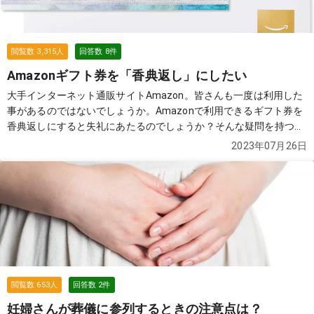
閲覧数
3,315
人
回答数
8
件
Amazonギフト券を「香典返し」にしたい
大手インターネット通販サイトAmazon。皆さんも一度は利用した
事があるのではないでしょうか。Amazonで利用できるギフト券を
香典返しにすると失礼にあたるのでしょうか？そんな疑問を持つ質
問者からの質問です。
続きを見る
2023年07月26日
閲覧数
653
人
回答数
2
件
妊婦さんが葬儀に参列するときの注意点は？