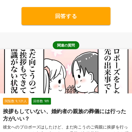
回答する
関連の質問
閲覧数
9,121
人
回答数
9
件
挨拶もしていない、婚約者の親族の葬儀には行った
方がいい？
彼女へのプロポーズはしたけど、まだ向こうのご両親に挨拶を行っ