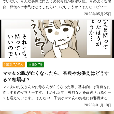
ていない。そんな矢先に向こうのお母様が危篤状態。 そのような場
合、葬儀への参列はどうしたらいいでしょうか？そんなエピソード
を紹介します。
続きを見る
2023年05月25日
閲覧数
7,365
人
回答数
7
件
ママ友の親が亡くなったら、香典やお供えはどうす
る？相場は？
ママ友のお父さんやお母さんが亡くなった際、基本的には香典をお
渡しするのがマナーです。 しかし近年、香典などを辞退されるケー
スも増えています。 そんな中、子供がママ友のお宅にお邪魔するこ
とになった、なんてことがあったらどうしたらいいのでしょうか？
2023年01月18日
そんな困りごとに直面した方からの質問と、それに対する回答を見