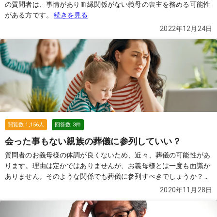
の質問者は、事情があり血縁関係がない義母の喪主を務める可能性
がある方です。
続きを見る
2022年12月24日
閲覧数
1,156
人
回答数
3
件
会った事もない親族の葬儀に参列していい？
質問者のお義母様の体調が良くないため、近々、葬儀の可能性があ
ります。理由は定かではありませんが、お義母様とは一度も面識が
ありません。そのような関係でも葬儀に参列すべきでしょうか？
続
きを見る
2020年11月28日