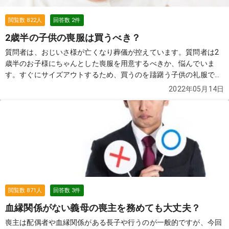
閲覧数
822
人
回答数
2
件
2歳半の子供の喪服は買うべき？
質問者は、おじいさ様が亡くなり葬儀が控えています。質問者は2
歳半のお子様にちゃんとした喪服を用意するべきか、悩んでいま
す。すぐにサイズアウトするため、買うのを躊躇う子供の礼服です
が、買うべきでしょうか？
続きを見る
2022年05月14日
閲覧数
871
人
回答数
3
件
血縁関係がない義母の喪主を務めても大丈夫？
喪主は配偶者や血縁関係がある長子や行うのが一般的ですが、今回