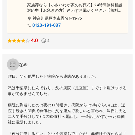
家族葬なら【小さいわが家のお葬式】24時間無料相談
対応中【お急ぎの方】迷わずお電話ください【無料会
員登録で最大6万円割引】葬儀費用は安く安心品質で
神奈川県
厚木市
恩名1-13-75
サポート。家族葬のセルフ見積もご活用ください。家
0120-191-087
族葬に最適な葬儀場「清新斎場」「セレイエ厚木」「
セレイエ真鶴」の直営葬儀社です。
4.0
4
なめ
昨日、父が他界したと病院から連絡がありました。
私は千葉県に住んでおり、父の病院（足立区）まですぐ駆けつける
事ができませんでした。
病院に到着したのは夜の11時過ぎ。病院からは9時ぐらいには、退
院手続きの関係で葬儀社に父を運んで欲しいと言われ、深夜に夫と
二人で手分けして3つの葬儀社へ電話し、一番話しやすかった葬儀
社に電話しました。
「夜分に申し訳ない」という気持ちでしたが、葬儀社の方からは「