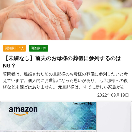
てみましょう。 あなたが直面している状況へのヒントにもなるかも
しれません。
続きを見る
閲覧数
632
人
回答数
3
件
【未練なし】前夫のお母様の葬儀に参列するのは
NG？
質問者は、離婚された前の旦那様のお母様の葬儀に参列したいと考
えています。個人的にお世話になった思いがあり、元旦那様への復
縁など未練どはありません。 元旦那様は、すでに新しい家族があ
り、そちらへの遠慮もあり悩んでいます。どなたかアドバイスをお
2022年09月19日
願いします。
続きを見る