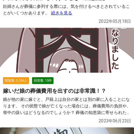
妊婦さんが葬儀に参列する際には、気を付けるべきとされているこ
とがいくつかあります。
続きを見る
2022年05月18日
閲覧数
3,036
人
回答数
10
件
嫁いだ娘の葬儀費用を出すのは非常識！？
娘が他の家に嫁ぐと、戸籍上は自分の家とは別の家に入ることにな
ります。 その状態で娘が亡くなった場合には、葬儀費用の負担や、
喪中の扱いはどうなるのでしょうか？ 葬儀の知恵袋に寄せられた質
問と回答を元に見てみましょう。
続きを見る
2023年06月23日