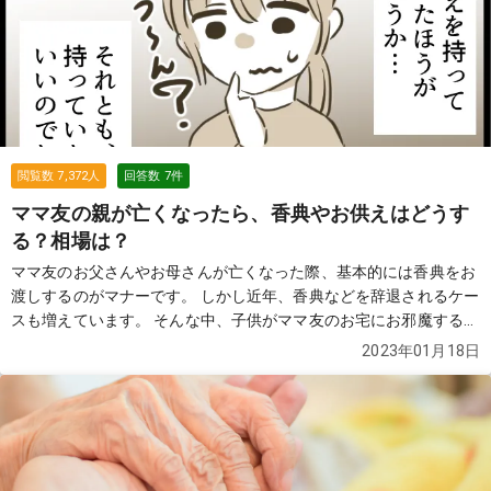
閲覧数
7,372
人
回答数
7
件
ママ友の親が亡くなったら、香典やお供えはどうす
る？相場は？
ママ友のお父さんやお母さんが亡くなった際、基本的には香典をお
渡しするのがマナーです。 しかし近年、香典などを辞退されるケー
スも増えています。 そんな中、子供がママ友のお宅にお邪魔するこ
とになった、なんてことがあったらどうしたらいいのでしょうか？
2023年01月18日
そんな困りごとに直面した方からの質問と、それに対する回答を見
てみましょう。 あなたが直面している状況へのヒントにもなるかも
しれません。
続きを見る