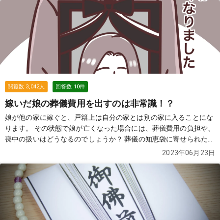
閲覧数
3,042
人
回答数
10
件
嫁いだ娘の葬儀費用を出すのは非常識！？
娘が他の家に嫁ぐと、戸籍上は自分の家とは別の家に入ることにな
ります。 その状態で娘が亡くなった場合には、葬儀費用の負担や、
喪中の扱いはどうなるのでしょうか？ 葬儀の知恵袋に寄せられた質
問と回答を元に見てみましょう。
続きを見る
2023年06月23日