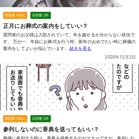
閲覧数
482
人
回答数
2
件
正月にお葬式の案内をしていい？
質問者のお父様は入院されていて、年を越せるか分からない状況で
す。 万が一、年始にお葬式を行う時、新年のおめでたい時に葬儀の
案内をしてよいか悩んでいます。
続きを見る
2020年12月2日
閲覧数
954
人
回答数
5
件
参列しないのに香典を送ってもいい？
葬儀に参列する時は、香典を持参するのがマナーですが、参列しな