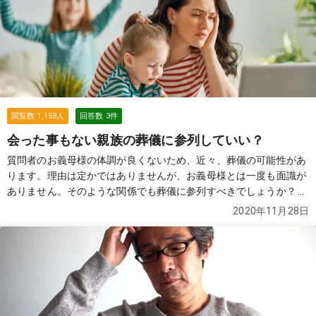
閲覧数
1,158
人
回答数
3
件
会った事もない親族の葬儀に参列していい？
質問者のお義母様の体調が良くないため、近々、葬儀の可能性があ
ります。理由は定かではありませんが、お義母様とは一度も面識が
ありません。そのような関係でも葬儀に参列すべきでしょうか？
続
きを見る
2020年11月28日