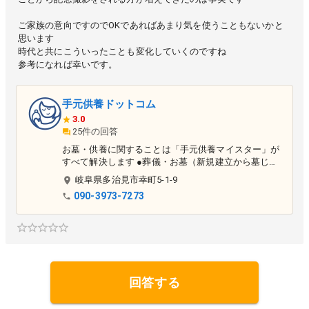
ご家族の意向ですのでOKであればあまり気を使うこともないかと
思います
時代と共にこういったことも変化していくのですね
参考になれば幸いです。
手元供養ドットコム
3.0
25件の回答
お墓・供養に関することは「手元供養マイスター」が
すべて解決します ●葬儀・お墓（新規建立から墓じま
いまで）・納骨堂・永代供養・海洋散骨・樹木葬・自
岐阜県
多治見市
幸町5-1-9
宅墓 ●相続・遺言書・生前整理・遺品整理・各種保険
090-3973-7273
など終活に関することすべて ●ペットの供養について
もご相談ください（ペット霊園・ペットの手元供養・
ペットの保険） ●家族代行をはじめとする介護の悩み
や生活サポートも「おもいやりサポーター」がお手伝
いします
回答する