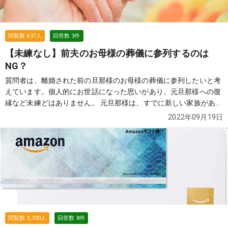
閲覧数
637
人
回答数
3
件
【未練なし】前夫のお母様の葬儀に参列するのは
NG？
質問者は、離婚された前の旦那様のお母様の葬儀に参列したいと考
えています。個人的にお世話になった思いがあり、元旦那様への復
縁など未練どはありません。 元旦那様は、すでに新しい家族があ
り、そちらへの遠慮もあり悩んでいます。どなたかアドバイスをお
2022年09月19日
願いします。
続きを見る
閲覧数
3,330
人
回答数
8
件