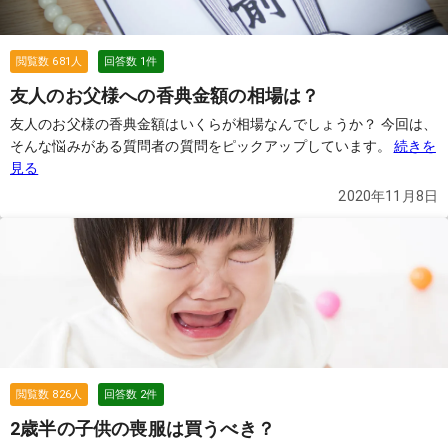
閲覧数
681
人
回答数
1
件
友人のお父様への香典金額の相場は？
友人のお父様の香典金額はいくらが相場なんでしょうか？ 今回は、
そんな悩みがある質問者の質問をピックアップしています。
続きを
見る
2020年11月8日
閲覧数
826
人
回答数
2
件
2歳半の子供の喪服は買うべき？