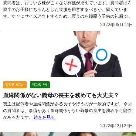
質問者は、おじいさ様が亡くなり葬儀が控えています。質問者は2
歳半のお子様にちゃんとした喪服を用意するべきか、悩んでいま
す。すぐにサイズアウトするため、買うのを躊躇う子供の礼服です
が、買うべきでしょうか？
続きを見る
2022年05月14日
閲覧数
873
人
回答数
3
件
血縁関係がない義母の喪主を務めても大丈夫？
喪主は配偶者や血縁関係がある長子や行うのが一般的ですが、今回
の質問者は、事情があり血縁関係がない義母の喪主を務める可能性
がある方です。
続きを見る
2022年12月24日