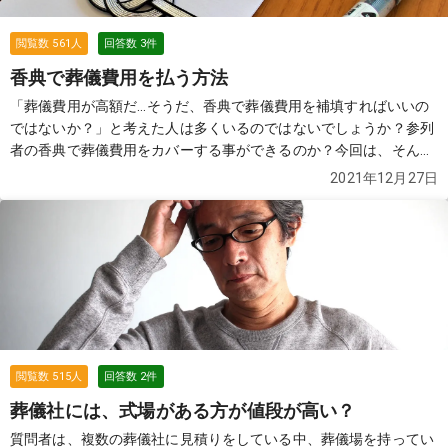
閲覧数
561
人
回答数
3
件
香典で葬儀費用を払う方法
「葬儀費用が高額だ...そうだ、香典で葬儀費用を補填すればいいの
ではないか？」と考えた人は多くいるのではないでしょうか？参列
者の香典で葬儀費用をカバーする事ができるのか？今回は、そんな
質問者をピックアップしています。
続きを見る
2021年12月27日
閲覧数
515
人
回答数
2
件
葬儀社には、式場がある方が値段が高い？
質問者は、複数の葬儀社に見積りをしている中、葬儀場を持ってい