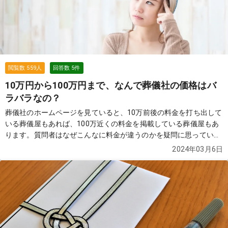
閲覧数
559
人
回答数
5
件
10万円から100万円まで、なんで葬儀社の価格はバ
ラバラなの？
葬儀社のホームページを見ていると、10万前後の料金を打ち出して
いる葬儀屋もあれば、100万近くの料金を掲載している葬儀屋もあ
ります。質問者はなぜこんなに料金が違うのかを疑問に思っていま
す。
続きを見る
2024年03月6日