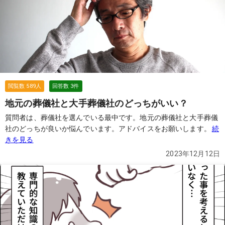
た。 確かにとも思ったものの、勝手に親個人の口座から自分や家族
の口座にお金を移すのは法律的に問題ないのでしょうか？ とても親
切そうな方だったので、悪いことを教えるような感じではないと思
うのですが、念のため確認です。
続きを見る
閲覧数
589
人
回答数
3
件
地元の葬儀社と大手葬儀社のどっちがいい？
質問者は、葬儀社を選んでいる最中です。地元の葬儀社と大手葬儀
社のどっちが良いか悩んでいます。アドバイスをお願いします。
続
きを見る
2023年12月12日