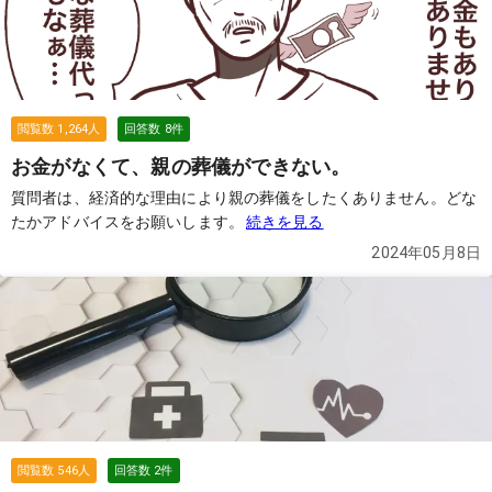
閲覧数
1,264
人
回答数
8
件
お金がなくて、親の葬儀ができない。
質問者は、経済的な理由により親の葬儀をしたくありません。どな
たかアドバイスをお願いします。
続きを見る
2024年05月8日
閲覧数
546
人
回答数
2
件