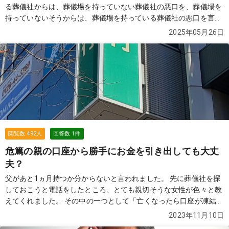
る葬儀社からは、葬儀場を持っていない葬儀社の悪口を、葬儀場を
持っていないそうからは、葬儀場を持っている葬儀社の悪口を言わ
れたようです。どちらの言い分が正しいかどなたかアドバイスをお
2025年05月26日
願いします。
続きを見る
閲覧数
492
人
回答数
1
件
危篤の親の口座から勝手にお金を引き出しても大丈
夫？
父があと1ヵ月持つか分からないと言われました。 先に葬儀社を探
しておこうと電話をしたところ、とても親切そうな女性が色々と教
えてくれました。 その中の一つとして「亡くなったら口座が凍結さ
れちゃうから、一日の限度額内で毎日お父さんの口座から他の家族
2023年11月10日
の口座に移しておいた方がいいですよ」とアドバイスを受けまし