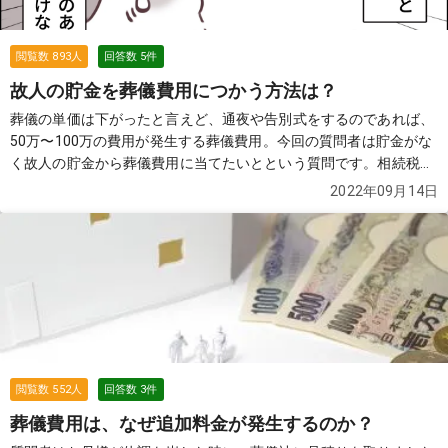
閲覧数
893
人
回答数
5
件
故人の貯金を葬儀費用につかう方法は？
葬儀の単価は下がったと言えど、通夜や告別式をするのであれば、
50万〜100万の費用が発生する葬儀費用。今回の質問者は貯金がな
く故人の貯金から葬儀費用に当てたいとという質問です。相続税な
どルールがある中で実際に可能なのでしょうか？
続きを見る
2022年09月14日
閲覧数
552
人
回答数
3
件
葬儀費用は、なぜ追加料金が発生するのか？