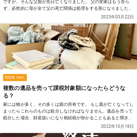
ですが、そんな父親が先日亡くなりました。 父の実家はもう在ら
ず、必然的に母が全て父の死亡関係は処理をする形になりました
が、親族全員が父の遺骨や遺品などの引き取りを拒否している形に
2023年03月22日
なります。 この場合、子供である私たち（お恥ずかしながら全員が
拒否しているような状態になります）が葬儀費用などを分担し、父
親の遺骨などを引き取るべきなのでしょうか？ま た拒否できる条件
としてどのようなものがあるのでしょうか？
続きを見る
閲覧数
348
人
複数の遺品を売って課税対象額になったらどうな
る？
家には物が多く、その多くは親の所有です。 もし親が亡くなってし
まったらこれらのものは処分しなければなりません。遺品を売って
処分した場合、財産扱いになり相続税が掛かることもあると聞きま
すが、30万円以下の1個（1組）の遺品に関しては課税対象ではな
2022年10月18日
いと聞きます。 ただ、まとめて一式30万円以上で売った場合は1組