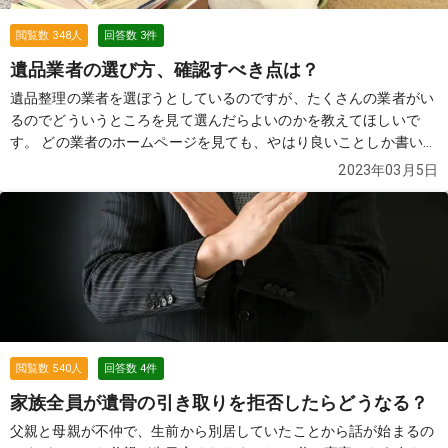
閲覧数
348
人
回答数
3
件
遺品業者の選び方、確認すべき点は？
遺品整理の業者を選ぼうとしているのですが、たくさんの業者がい
るのでどういうところを見て選んだらよいのかを教えてほしいで
す。 どの業者のホームページを見ても、やはり良いことしか書いて
いないので全て魅力的に見えます。 料金が安いところを選びたい気
2023年03月5日
持ちはありますが、その分サービスの質も落ちるのではないかとい
う不安も感じています。 ホームページのこういう部分をチェックす
るとよい、業者とのやり取りのなかでここは確認しておくべき、と
いうのもあれば教えてもらいたいです。
続きを見る
閲覧数
540
人
回答数
4
件
家族全員が遺骨の引き取りを拒否したらどうなる？
父親と母親が不仲で、生前から別居していたことから話が始まるの