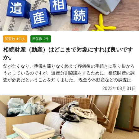
のでしょうか。兄弟本人の意志も確認したいのですが、このような
状況では何から始めれば良いでしょうか？
続きを見る
閲覧数
491
人
回答数
2
件
相続財産（動産）はどこまで対象にすれば良いです
か。
父が亡くなり、葬儀も滞りなく終えて葬儀後の手続きに取り掛かろ
うとしているのですが、遺産分割協議をするために、相続財産の調
査が必要だということを知りました。 現金や不動産などの調査は問
題なくできそうですが、車やパソコンといった、動産と呼ばれるも
2023年03月31日
のについては、1つ1つ細かいものまで対象にすると膨大な量になる
ので、どこまで相続財産の対象にすれば良いのか分かりません。 こ
の場合、何か基準や目安になるものはあるのでしょうか？
続きを見
る