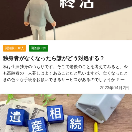
扱いになり課税対象になってしまうのでしょうか。また、そうであ
った場合は、遺品を分割して複数の業者に買取を依頼をして1式30
万円以下に抑えることで非課税にすることはできますか？
続きを見
る
閲覧数
618
人
回答数
3
件
独身者がなくなったら誰がどう対処する？
私は生涯独身のつもりです。そこで老後のことを考えてみると、今
も高齢者の一人暮しはよくあることだと思いますが、亡くなったと
きの色々な手続をお願いできるサービスがあるのでしょうか？ 一人
で自宅内で亡くなった場合、異臭がしてくるまで誰にも見つけても
2023年04月2日
らえないのではないか、火葬は誰が行ってくれてどこのお墓に入る
のだろうか、と心配になっています。 また、最後まで持ち家に住ん
でいた場合は家はどうなるのか、崩壊して人に迷惑をかけるような
空き家になるのではないかとも考えています。
続きを見る