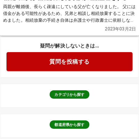
両親が離婚後、長らく疎遠にしている父が亡くなりました。 父には
借金がある可能性があるため、兄弟と相談し相続放棄することに決
めました。相続放棄の手続き自体は弁護士や行政書士に依頼しなく
ても自身で家庭裁判所に申し立てしてスムーズに進み、無事に申述
2023年03月2日
が受理されましたが、心配なのは私たち兄弟が皆揃って相続放棄し
た場合、遺品整理や公共料金の解約は誰がおこなうことになるので
疑問が解決しないときは...
しょうか？ 父は晩年賃貸住宅で一人暮らしだったようです。賃貸住
宅の大家さんがおこなってくれるのでしょうか？
続きを見る
質問を投稿する
カテゴリから探す
都道府県から探す