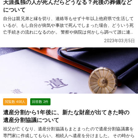
天涯孤独の人が死んだらどうなる？死後の葬儀など
について
自分は親兄弟と縁を切り、連絡等もせず十年以上他府県で生活して
いるが、もし自分が病気や事故で死んでしまった場合、どういう死
亡手続きの流れになるのか。 警察や病院は何かしら調べて誰に連絡
をとるのか知りたい。例えば会社員なら会社に連絡が行くかもしれ
2023年03月5日
ないが、自営業であればどうなるのか。 また、その後例えばアパー
トの契約や遺品はどうなるのか。 現状疎遠になっている家族や親戚
は在命であるが、もし仮に家族や親戚が全て亡くなった場合、誰が
諸々の手続きや遺品の始末をしてくれるのか。 そういったケースの
場合世間ではどうなっているのか、そういう状況の方は事前にどう
いう対策をしているのか知りたい。
続きを見る
閲覧数
400
人
回答数
2
件
遺産分割から1年後に、新たな財産が出てきた時の
遺産分割協議について
祖父が亡くなり、遺産分割協議もまとまったので遺産分割協議書を
専門家に作成してもらい、相続人へ遺産を分けました。 その時から