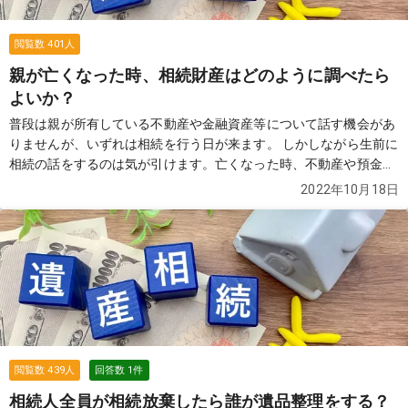
閲覧数
401
人
親が亡くなった時、相続財産はどのように調べたら
よいか？
普段は親が所有している不動産や金融資産等について話す機会があ
りませんが、いずれは相続を行う日が来ます。 しかしながら生前に
相続の話をするのは気が引けます。亡くなった時、不動産や預金、
保険などの契約を調べる方法はありますか？ また、調査してくれる
2022年10月18日
専門家や費用についても知りたいです。
続きを見る
閲覧数
439
人
回答数
1
件
相続人全員が相続放棄したら誰が遺品整理をする？