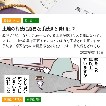
閲覧数
341
人
回答数
1
件
土地の相続に必要な手続きと費用は？
義理父が亡くなり、現在住んでいる土地が義理父の名義になってい
ます。 土地の名義を変更するにはどのような手続きが必要ですか？
手続きに必要なものや費用感も知りたいです。 相続税もどれくらい
かかるものなのでしょうか…。
続きを見る
2023年03月9日
閲覧数
2,122
人
回答数
5
件