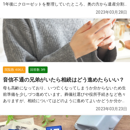
1年後にクローゼットを整理していたところ、奥の方から遺産分割
協議の時点では出てこなかった、新たな財産が発見されました。 こ
2023年03月28日
の場合、新たな財産のみについての遺産分割協議と、遺産分割協議
書の作成は必要なのでしょうか。 また仮に遺産分割協議書を作成す
る場合、専門家に依頼せずに自分で作成することはできるのでしょ
うか？
続きを見る
閲覧数
404
人
回答数
3
件
音信不通の兄弟がいたら相続はどう進めたらいい？
母も高齢になっており、いつ亡くなってしまうか分からないため生
前準備を少しづつ進めています。葬儀社選びや役所手続きなど色々
ありますが、相続についてはどのように進めてよいかどうか分から
ず困っています。 私には兄弟がいますが、何年も前から音信不通で
2023年03月23日
す。このまま連絡がつかない場合、相続の手続きは完了せず宙ぶら
りんのままになって相続自体が行われないのでしょうか。 それと
も、期限が定められていて自動的に相続されたり放棄されたりする