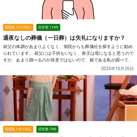
閲覧数
157,028
人
回答数
114
件
通夜なしの葬儀（一日葬）は失礼になりますか？
叔父の体調があまりよくなく、病院からも葬儀社を探すように勧め
られています。 叔父には子供もいなく、喪主は母になると思うので
すが、あまり調べるのが得意ではないので、娘である私が調べてい
ます。 葬儀をやらない（火葬式）ではなく、葬儀をしてあげたいと
2025年10月26日
いうのが、母の要望です。 ただ、費用的には精神的には2日間葬儀
をするのはちょっと...という感じなので、一日葬（通夜なしの葬
儀）を考えています。 親戚や本当に親しい人も合わせて20名はい
かないと思うのですが、通夜をしないと失礼になっていまうのでし
ょうか？
続きを見る
閲覧数
156,193
人
回答数
79
件