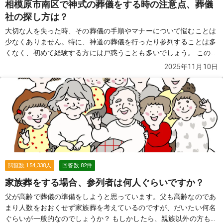
相模原市南区で神式の葬儀をする時の注意点、葬儀
社の探し方は？
大切な人を失った時、その葬儀の手順やマナーについて悩むことは
少なくありません。特に、神道の葬儀を行ったり参列することは多
くなく、初めて経験する方には戸惑うことも多いでしょう。 この質
問では、神式の葬儀の特徴や手順、マナーについて詳しく解説しま
2025年11月10日
す。
続きを見る
閲覧数
154,338
人
回答数
82
件
家族葬をする場合、参列者は何人ぐらいですか？
父が高齢で葬儀の準備をしようと思っています。父も高齢なのであ
まり人数をおおくせず家族葬を考えているのですが、だいたい何名
ぐらいが一般的なのでしょうか？ もしかしたら、親族以外の方も参