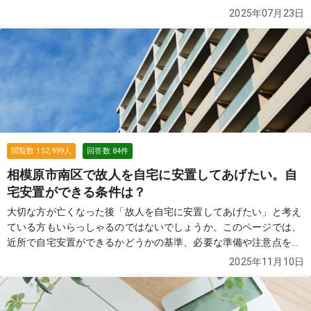
列する可能性があります。 その場合は、お断りした方がよろしいで
2025年07月23日
しょうか？
続きを見る
閲覧数
152,999
人
回答数
84
件
相模原市南区で故人を自宅に安置してあげたい。自
宅安置ができる条件は？
大切な方が亡くなった後「故人を自宅に安置してあげたい」と考え
ている方もいらっしゃるのではないでしょうか。このページでは、
近所で自宅安置ができるかどうかの基準、必要な準備や注意点を解
説します。
続きを見る
2025年11月10日