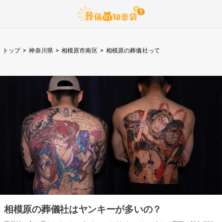
トップ
>
神奈川県
>
相模原市南区
>
相模原の葬儀社って
相模原の葬儀社はヤンキーが多いの？