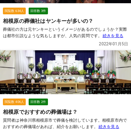
相場や、 実際に利用して良かった葬儀社があれば教えていただきた
いです。 皆さまのおすすめをぜひ伺いたいです。
続きを見る
閲覧数
634
人
回答数
3
件
相模原の葬儀社はヤンキーが多いの？
葬儀社の方は元ヤンキーというイメージがあるのでしょうか？実際
は都市伝説なような気もしますが、人気の質問です。
続きを見る
2022年01月5日
閲覧数
406
人
回答数
2
件
相模原でおすすめの葬儀場は？
質問者は神奈川県相模原市で葬儀を検討しています。相模原市内で
おすすめの葬儀場があれば、紹介をお願いします。
続きを見る