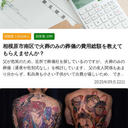
閲覧数
125,634
人
回答数
23
件
相模原市南区で火葬のみの葬儀の費用総額を教えて
もらえませんか？
父が危篤のため、近所で葬儀社を探しているのですが、 火葬のみの
葬儀（通夜や告別式なし）を検討しています。 父の友人関係もあま
り分からず、私自身も小さい子供がいて出費が厳しいため、 できる
だけ費用を抑えたいと考えています。 インターネットで「76,000
2025年09月22日
円」と表示されていた葬儀社を見つけ、見積もりを依頼したのです
が、 実際には総額で35万円ほどになりました。 担当者に確認した
ところ、火葬場の料金やその他の費用は別途必要になるとのこと
で、 結局は思っていたよりも高額になってしまい、正直納得がいっ
ていません。 もちろん76,000円だけでできないことは理解しまし
たが、 最終的にかかる総額を含め、できるだけ安く対応してくれる
葬儀社を探しています。 近所で火葬のみを行った場合の費用総額の