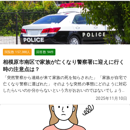
閲覧数
157,388
人
回答数
94
件
相模原市南区で家族が亡くなり警察署に迎えに行く
時の注意点は？
「突然警察から連絡が来て家族の死を知らされた」 「家族が自宅で
亡くなり警察に運ばれた」 そのような突然の事態にどのように対応
したらいいのか分からないという方がおおいのではないでしょう
か。この質問では故人が亡くなり警察が介入した際の流れや費用な
2025年11月10日
どについてご紹介します。
続きを見る