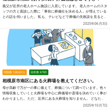
義父が近所の老人ホーム施設に入居しています。 老人ホームのスタ
ッフの方と面談した際に「事前に葬儀社を決める人」が増えている
との話を伺いました。 私も、テレビなどで葬儀の失敗談を見ると、
事前に葬儀社を把握していた方がいいのかな？と思って、色々調べ
2025年06月3日
たのですが、近所の土地勘がなく困っております。 どなたか、良い
葬儀社を2〜3社教えていただけませんでしょうか？
続きを見る
閲覧数
168,651
人
回答数
679
件
相模原市南区にある火葬場を教えてください。
母が高齢で万が一の事に備えて、葬儀について調べています。色々
情報収集していくと火葬場を中心に葬儀場や斎場を決めていく事が
わかりました。 ただ、近所にある火葬場を知りません。 どなた
か、近所にある火葬場を教えていただけませんでしょうか？
続き
2025年10月7日
を見る