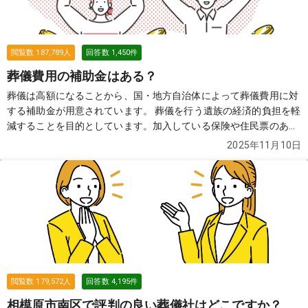
閲覧数
187,789
人
回答数
1,450
件
葬儀費用の補助金はある？
葬儀は高額になることから、国・地方自治体によって葬儀費用に対
する補助金が用意されています。 葬儀を行う遺族の経済的負担を軽
減することを目的としています。加入している保険や住民票のある
自治体によって、もらえる金額や必要な申請書類などが異なります
2025年11月10日
ので、確認が必要です。
続きを見る
閲覧数
179,572
人
回答数
4,195
件
相模原市南区で評判の良い葬儀社はどこですか？