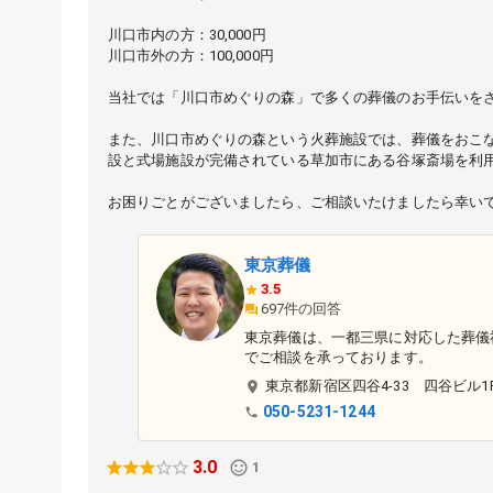
川口市内の方：30,000円
川口市外の方：100,000円
当社では「川口市めぐりの森」で多くの葬儀のお手伝いを
また、川口市めぐりの森という火葬施設では、葬儀をおこ
設と式場施設が完備されている草加市にある谷塚斎場を利
お困りごとがございましたら、ご相談いたけましたら幸い
東京葬儀
3.5
697件の回答
東京葬儀は、一都三県に対応した葬儀
でご相談を承っております。
東京都
新宿区
四谷4-33 四谷ビル1
050-5231-1244
3.0
1