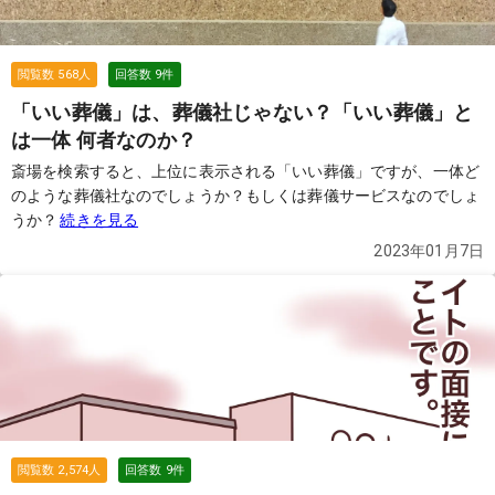
閲覧数
568
人
回答数
9
件
「いい葬儀」は、葬儀社じゃない？「いい葬儀」と
は一体 何者なのか？
斎場を検索すると、上位に表示される「いい葬儀」ですが、一体ど
のような葬儀社なのでしょうか？もしくは葬儀サービスなのでしょ
うか？
続きを見る
2023年01月7日
閲覧数
2,574
人
回答数
9
件