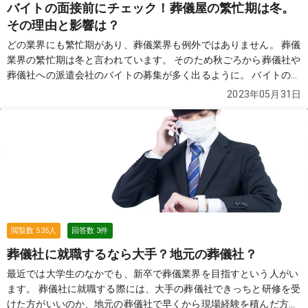
バイトの面接前にチェック！葬儀屋の繁忙期は冬。
その理由と影響は？
どの業界にも繁忙期があり、葬儀業界も例外ではありません。 葬儀
業界の繁忙期は冬と言われています。 そのため秋ごろから葬儀社や
葬儀社への派遣会社のバイトの募集が多く出るように。 バイトの面
接でも「冬は忙しい」と高確率で言われます。 なぜ冬が繁忙期とな
2023年05月31日
るのでしょうか？ そして繁忙期になると葬儀にどんな影響が生じる
のでしょうか？ 葬儀の知恵袋に寄せられた質問と回答から見ていき
ましょう。
続きを見る
閲覧数
535
人
回答数
3
件
葬儀社に就職するなら大手？地元の葬儀社？
最近では大学生のなかでも、新卒で葬儀業界を目指すという人がい
ます。 葬儀社に就職する際には、大手の葬儀社できっちと研修を受
けた方がいいのか、地元の葬儀社で早くから現場経験を積んだ方が