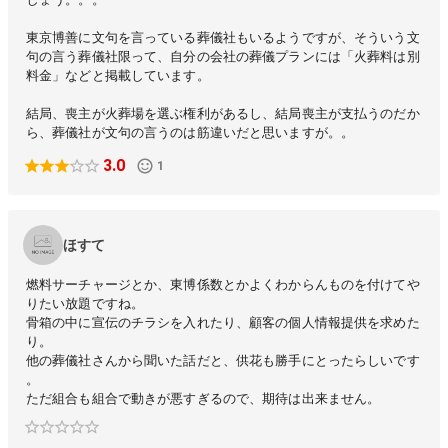
東京博善に文句を言っている葬儀社もいるようですが、そういう文
句の言う葬儀社限って、自分の会社の葬儀プランには「火葬料は別
料金」などと掲載しています。
結局、喪主が火葬場を選ぶ権利があるし、結局喪主が支払うのだか
ら、葬儀社が文句の言うのは筋違いだと思いますが。。
3.0
1
ほすて
燃料サーチャージとか、東博係数とかよくわからんものを付けてや
りたい放題ですね。
骨箱の中に宣伝のチラシを入れたり、顧客の個人情報提供を求めた
り。
他の葬儀社さんから聞いた話だと、供花も勝手にとったらしいです
。
ただ組合も組合で動きが悪すぎるので、期待は出来ません。