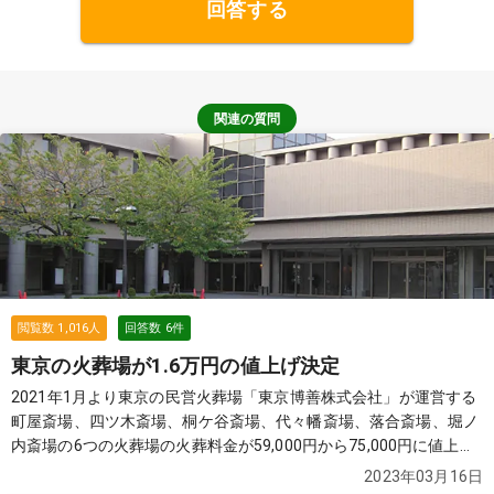
回答する
関連の質問
閲覧数
1,016
人
回答数
6
件
東京の火葬場が1.6万円の値上げ決定
2021年1月より東京の民営火葬場「東京博善株式会社」が運営する
町屋斎場、四ツ木斎場、桐ケ谷斎場、代々幡斎場、落合斎場、堀ノ
内斎場の6つの火葬場の火葬料金が59,000円から75,000円に値上げ
が開始されました。
続きを見る
2023年03月16日