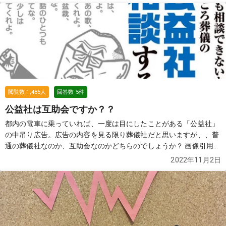
閲覧数
1,485
人
回答数
5
件
公益社は互助会ですか？？
都内の電車に乗っていれば、一度は目にしたことがある「公益社」
の中吊り広告。広告の内容を見る限り葬儀社だと思いますが、、普
通の葬儀社なのか、互助会なのかどちらのでしょうか？ 画像引用
元：公益社（https://www.koekisha.co.jp/）
続きを見る
2022年11月2日