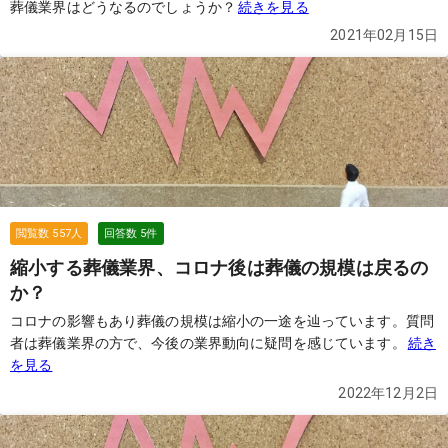
葬儀業界はどうなるのでしょうか？
続きを見る
2021年02月15日
閲覧数
557
人
回答数
5
件
縮小する葬儀業界、コロナ後は葬儀の規模は戻るの
か？
コロナの影響もあり葬儀の規模は縮小の一途を辿っています。質問
者は葬儀業界の方で、今後の業界動向に疑問を感じています。
続き
を見る
2022年12月2日