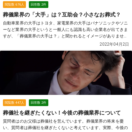
閲覧数
676
人
回答数
2
件
葬儀業界の「大手」は？互助会？小さなお葬式？
自動車業界の大手はトヨタ、家電業界の大手はパナソニックやソニ
ーなど業界の大手というと一般人にも認識も高い企業名が出てきま
すが、「葬儀業界の大手は？」と聞かれるとイメージがありませ
ん。どこが大手なのでしょうか？
続きを見る
2022年04月2日
閲覧数
447
人
回答数
2
件
葬儀社を継ぎたくない！今後の葬儀業界について
質問者はのお父様は葬儀社を営んでいます。葬儀業界の将来を憂
い、質問者は葬儀社を継ぎたくないと考えています、実際、今後の