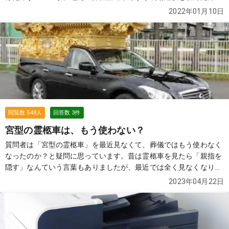
いいのか……。 葬儀の知恵袋に寄せられた質問と回答から見てみま
2022年01月10日
しょう。
続きを見る
閲覧数
548
人
回答数
3
件
宮型の霊柩車は、もう使わない？
質問者は「宮型の霊柩車」を最近見なくて、葬儀ではもう使わなく
なったのか？と疑問に思っています。昔は霊柩車を見たら「親指を
隠す」なんていう言葉もありましたが、最近では全く見なくなりま
した。もう「宮型の霊柩車」は時代遅れなのでしょうか？ 画像引用
2023年04月22日
元：JFC（http://www.japan-f-coaches.com/miya-style.php）
続
きを見る