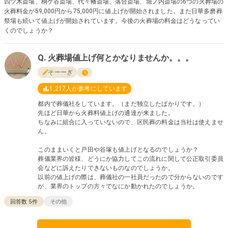
四ツ木斎場、桐ケ谷斎場、代々幡斎場、落合斎場、堀ノ内斎場の6つの火葬場の
火葬料金が59,000円から75,000円に値上げが開始されました。また日華多磨葬
祭場も続いて値上げが開始されています。今後の火葬場の料金はどうなってい
くのでしょうか？
火葬場値上げ何とかなりませんか。。。
そーーぎ
1,217
人が参考にしています
都内で葬儀社をしています。（まだ独立したばかりです。）
先ほど日華から火葬料値上げの通達が来ました。
ちなみに組合に入っていないので、区民葬の料金は当社は使えませ
ん。
このままいくと戸田や谷塚も値上げとなるのでしょうか？
葬儀業界の皆様、どうにか協力してこの流れに関して公正取引委員
会などに訴えたりできないものなのでしょうか。
以前の値上げの際は、葬儀社の一社員だったので分からないのです
が、業界のトップの方々でなにか動かれたのでしょうか。
回答数
5
件
その他