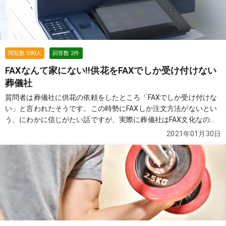
閲覧数
580
人
回答数
2
件
FAXなんて家にない!!供花をFAXでしか受け付けない
葬儀社
質問者は葬儀社に供花の依頼をしたところ「FAXでしか受け付けな
い」と言われたそうです。この時勢にFAXしか注文方法がないとい
う、にわかに信じがたい話ですが、実際に葬儀社はFAX文化なので
しょうか？
続きを見る
2021年01月30日