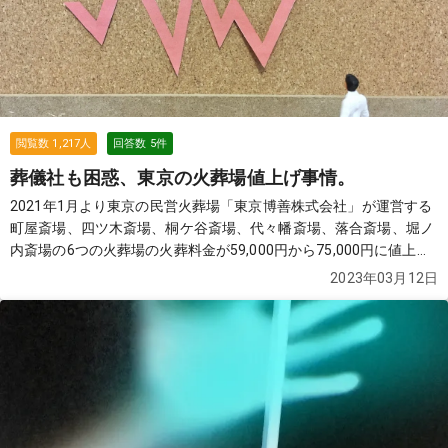
閲覧数
1,217
人
回答数
5
件
葬儀社も困惑、東京の火葬場値上げ事情。
2021年1月より東京の民営火葬場「東京博善株式会社」が運営する
町屋斎場、四ツ木斎場、桐ケ谷斎場、代々幡斎場、落合斎場、堀ノ
内斎場の6つの火葬場の火葬料金が59,000円から75,000円に値上げ
が開始されました。また日華多磨葬祭場も続いて値上げが開始され
2023年03月12日
ています。今後の火葬場の料金はどうなっていくのでしょうか？
続
きを見る