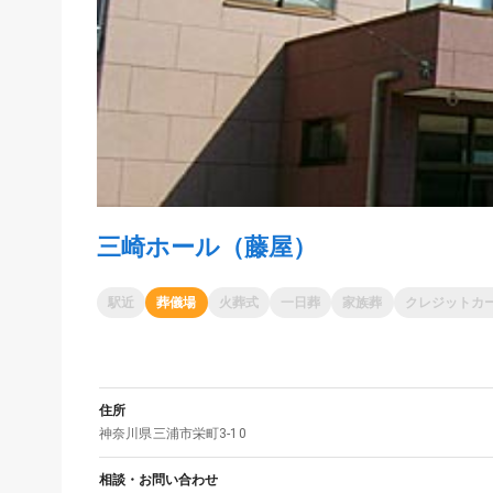
三崎ホール（藤屋）
駅近
葬儀場
火葬式
一日葬
家族葬
クレジットカ
住所
神奈川県
三浦市
栄町3-10
相談・お問い合わせ