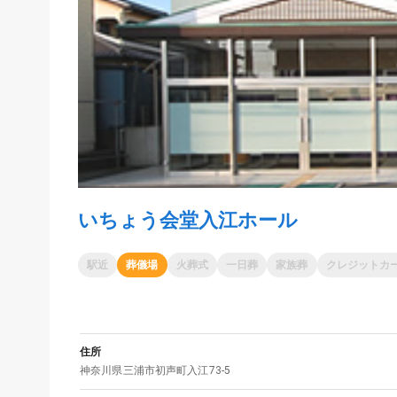
いちょう会堂入江ホール
駅近
葬儀場
火葬式
一日葬
家族葬
クレジットカ
住所
神奈川県
三浦市
初声町入江73-5