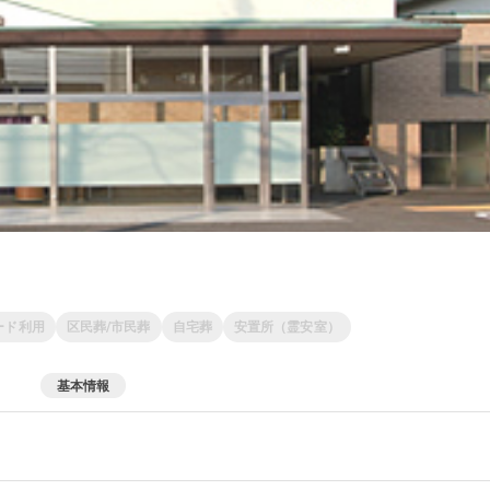
ード利用
区民葬/市民葬
自宅葬
安置所（霊安室）
基本情報