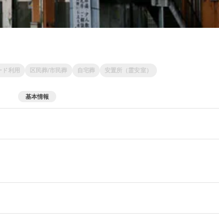
ード利用
区民葬/市民葬
自宅葬
安置所（霊安室）
基本情報