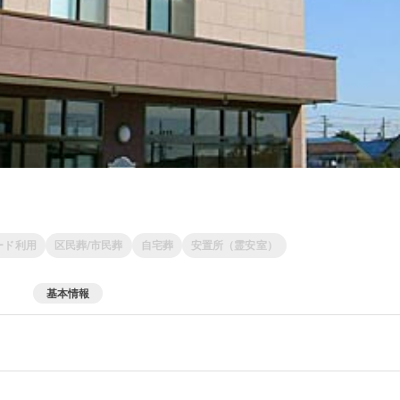
ード利用
区民葬/市民葬
自宅葬
安置所（霊安室）
基本情報