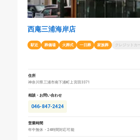
西庵三浦海岸店
駅近
葬儀場
火葬式
一日葬
家族葬
クレジットカ
住所
神奈川県
三浦市
南下浦町上宮田3371
相談・お問い合わせ
046-847-2424
営業時間
年中無休・24時間対応可能