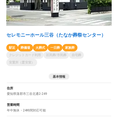
セレモニーホール三谷（たなか葬祭センター）
駅近
葬儀場
火葬式
一日葬
家族葬
クレジットカード利用
区民葬/市民葬
自宅葬
安置所（霊安室）
基本情報
住所
愛知県
蒲郡市
三谷北通2-249
営業時間
年中無休・24時間対応可能