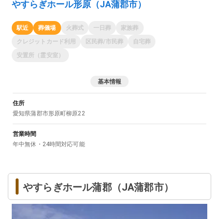
やすらぎホール形原（JA蒲郡市）
駅近
葬儀場
火葬式
一日葬
家族葬
クレジットカード利用
区民葬/市民葬
自宅葬
安置所（霊安室）
基本情報
住所
愛知県
蒲郡市
形原町柳原22
営業時間
年中無休・24時間対応可能
やすらぎホール蒲郡（JA蒲郡市）