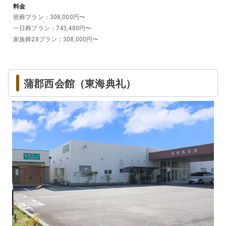
料金
密葬プラン
：
308,000
円〜
一日葬プラン
：
743,480
円〜
家族葬28プラン
：
308,000
円〜
蒲郡西会館（東海典礼）