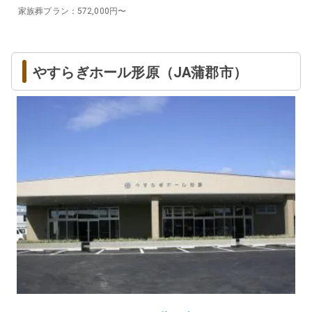
家族葬プラン
：
572,000
円〜
やすらぎホール形原（JA蒲郡市）