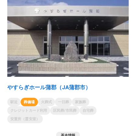
やすらぎホール蒲郡（JA蒲郡市）
駅近
葬儀場
火葬式
一日葬
家族葬
クレジットカード利用
区民葬/市民葬
自宅葬
安置所（霊安室）
基本情報