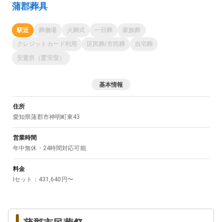
蒲郡葬具
駅近
葬儀場
火葬式
一日葬
家族葬
クレジットカード利用
区民葬/市民葬
自宅葬
安置所（霊安室）
基本情報
住所
愛知県
蒲郡市
神明町東43
営業時間
年中無休・24時間対応可能
料金
Iセット
：
431,640
円〜