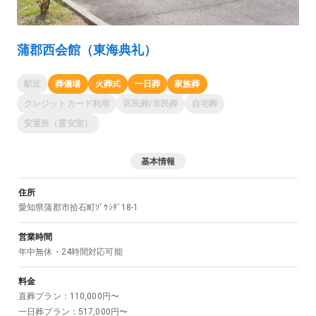
蒲郡西会館（東海典礼）
駅近
葬儀場
火葬式
一日葬
家族葬
クレジットカード利用
区民葬/市民葬
自宅葬
安置所（霊安室）
基本情報
住所
愛知県
蒲郡市
拾石町ｿﾞｳｼﾀﾞ18-1
営業時間
年中無休・24時間対応可能
料金
直葬プラン
：
110,000
円〜
一日葬プラン
：
517,000
円〜