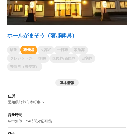
ホールがまそう（蒲郡葬具）
駅近
葬儀場
火葬式
一日葬
家族葬
クレジットカード利用
区民葬/市民葬
自宅葬
安置所（霊安室）
基本情報
住所
愛知県
蒲郡市
本町東62
営業時間
年中無休・24時間対応可能
料金