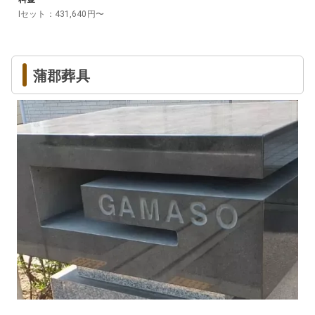
Iセット
：
431,640
円〜
蒲郡葬具